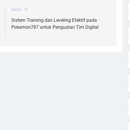
Next:
Sistem Training dan Leveling Efektif pada
Pokemon787 untuk Penguatan Tim Digital