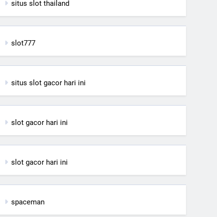
situs slot thailand
slot777
situs slot gacor hari ini
slot gacor hari ini
slot gacor hari ini
spaceman