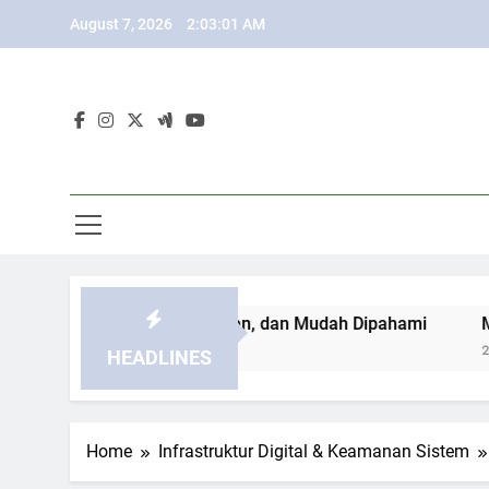
Skip
August 7, 2026
2:03:02 AM
to
content
Bio
Lindungi D
ang Praktis, Efisien, dan Mudah Dipahami
Mengenal Fit
2 Weeks Ago
HEADLINES
Home
Infrastruktur Digital & Keamanan Sistem