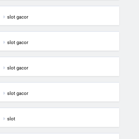
slot gacor
slot gacor
slot gacor
slot gacor
slot