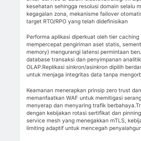
kesehatan sehingga resolusi domain selalu me
kegagalan zona, mekanisme failover otomati
target RTO/RPO yang telah didefinisikan
Performa aplikasi diperkuat oleh tier caching
mempercepat pengiriman aset statis, sementa
memory) mengurangi latensi permintaan berul
database transaksi dan penyimpanan analit
OLAP.Replikasi sinkron/asinkron dipilih berda
untuk menjaga integritas data tanpa mengorb
Keamanan menerapkan prinsip zero trust dan 
memanfaatkan WAF untuk memitigasi serangan
menyerap dan menyaring trafik berbahaya.T
dengan kebijakan rotasi sertifikat dan pinning
service mesh yang menegakkan mTLS, kebijaka
limiting adaptif untuk mencegah penyalahgu