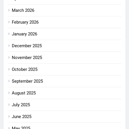
March 2026
February 2026
January 2026
December 2025
November 2025
October 2025
September 2025
August 2025
July 2025
June 2025
May 2025