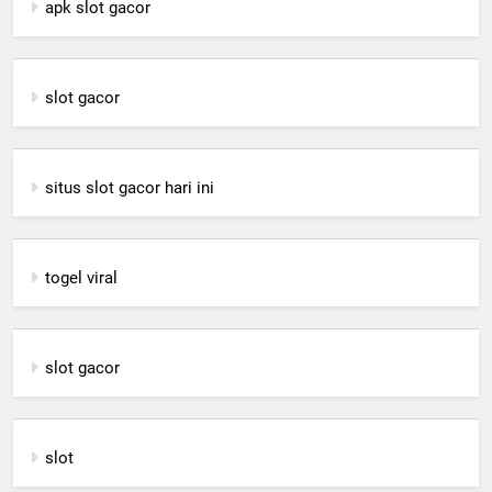
apk slot gacor
slot gacor
situs slot gacor hari ini
togel viral
slot gacor
slot