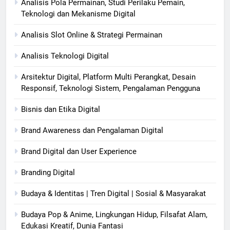
Analisis Pola Permainan, Studi Perilaku Pemain,
Teknologi dan Mekanisme Digital
Analisis Slot Online & Strategi Permainan
Analisis Teknologi Digital
Arsitektur Digital, Platform Multi Perangkat, Desain
Responsif, Teknologi Sistem, Pengalaman Pengguna
Bisnis dan Etika Digital
Brand Awareness dan Pengalaman Digital
Brand Digital dan User Experience
Branding Digital
Budaya & Identitas | Tren Digital | Sosial & Masyarakat
Budaya Pop & Anime, Lingkungan Hidup, Filsafat Alam,
Edukasi Kreatif, Dunia Fantasi