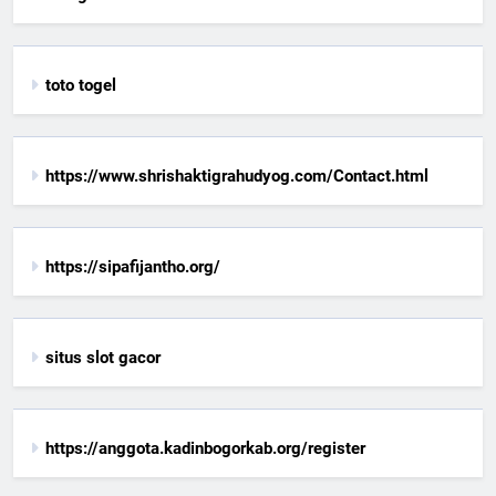
toto togel
https://www.shrishaktigrahudyog.com/Contact.html
https://sipafijantho.org/
situs slot gacor
https://anggota.kadinbogorkab.org/register