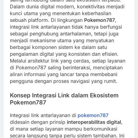
Dalam dunia digital modern, konektivitas menjadi
kunci utama yang menentukan keberhasilan
sebuah platform. Di lingkungan
Pokemon787
,
integrasi link antarlayanan tidak hanya berfungsi
sebagai penghubung antarhalaman, tetapi juga
menjadi mekanisme utama yang menyatukan
berbagai komponen sistem ke dalam satu
pengalaman digital yang konsisten dan efisien.
Melalui arsitektur link yang cerdas, setiap layanan
di Pokemon787 saling berinteraksi, menciptakan
aliran informasi yang lancar tanpa membebani
pengguna dengan proses navigasi yang rumit.
Konsep Integrasi Link dalam Ekosistem
Pokemon787
Integrasi link antarlayanan di
pokemon787
didesain dengan prinsip
interoperabilitas digital
,
di mana setiap layanan mampu berkomunikasi
secara langsung tanpa perlu sistem tambahan. Ini