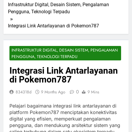
Infrastruktur Digital, Desain Sistem, Pengalaman
Pengguna, Teknologi Terpadu
Integrasi Link Antarlayanan di Pokemon787
INFRASTRUKTUR DIGITAL, DESAIN SISTEM, PENGALAMAN
PENGGUNA, TEKNOLOGI TERPADU
Integrasi Link Antarlayanan
di Pokemon787
0
834318d
9 Months Ago
9 Mins
Pelajari bagaimana integrasi link antarlayanan di
platform Pokemon787 menciptakan konektivitas
digital yang efisien, memperkuat pengalaman
pengguna, dan mendukung arsitektur sistem yang
saling terhubung dalam satu ekosistem terpadu.