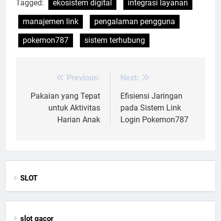
Tagged:
ekosistem digital
integrasi layanan
manajemen link
pengalaman pengguna
pokemon787
sistem terhubung
Previous:
Next:
Post
navigation
Pakaian yang Tepat
Efisiensi Jaringan
untuk Aktivitas
pada Sistem Link
Harian Anak
Login Pokemon787
SLOT
slot gacor