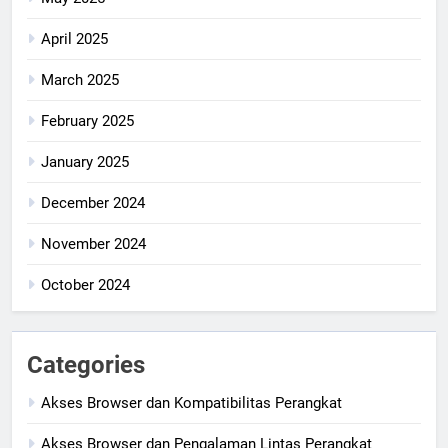
April 2025
March 2025
February 2025
January 2025
December 2024
November 2024
October 2024
Categories
Akses Browser dan Kompatibilitas Perangkat
Akses Browser dan Pengalaman Lintas Perangkat