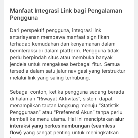
Manfaat Integrasi Link bagi Pengalaman
Pengguna
Dari perspektif pengguna, integrasi link
antarlayanan membawa manfaat signifikan
terhadap kemudahan dan kenyamanan dalam
berinteraksi di dalam platform. Pengguna tidak
perlu berpindah situs atau membuka banyak
jendela untuk mengakses berbagai fitur. Semua
tersedia dalam satu jalur navigasi yang terstruktur
melalui link yang saling terhubung.
Sebagai contoh, ketika pengguna sedang berada
di halaman “Riwayat Aktivitas”, sistem dapat
menampilkan tautan langsung menuju “Statistik
Penggunaan” atau “Preferensi Akun” tanpa perlu
kembali ke menu utama. Hal ini menciptakan
alur
interaksi yang berkesinambungan (seamless
flow)
yang sangat penting untuk meningkatkan