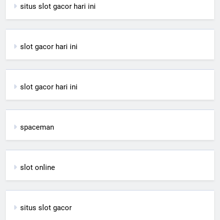
situs slot gacor hari ini
slot gacor hari ini
slot gacor hari ini
spaceman
slot online
situs slot gacor