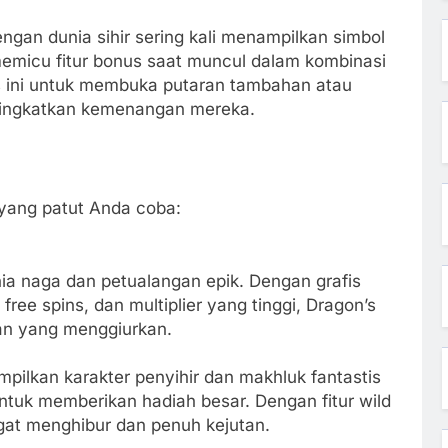
ngan dunia sihir sering kali menampilkan simbol
g memicu fitur bonus saat muncul dalam kombinasi
 ini untuk membuka putaran tambahan atau
ningkatkan kemenangan mereka.
 yang patut Anda coba:
ia naga dan petualangan epik. Dengan grafis
ree spins, dan multiplier yang tinggi, Dragon’s
n yang menggiurkan.
ampilkan karakter penyihir dan makhluk fantastis
uk memberikan hadiah besar. Dengan fitur wild
gat menghibur dan penuh kejutan.