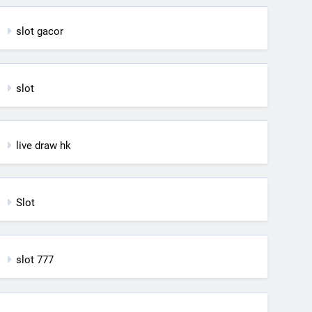
slot gacor
slot
live draw hk
Slot
slot 777