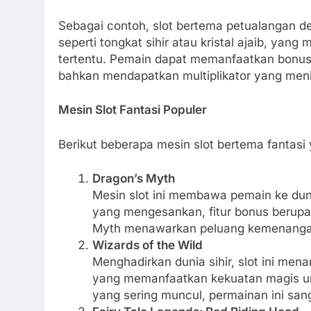
Sebagai contoh, slot bertema petualangan de
seperti tongkat sihir atau kristal ajaib, yan
tertentu. Pemain dapat memanfaatkan bonus
bahkan mendapatkan multiplikator yang me
Mesin Slot Fantasi Populer
Berikut beberapa mesin slot bertema fantasi
Dragon’s Myth
Mesin slot ini membawa pemain ke dun
yang mengesankan, fitur bonus berupa f
Myth menawarkan peluang kemenanga
Wizards of the Wild
Menghadirkan dunia sihir, slot ini men
yang memanfaatkan kekuatan magis unt
yang sering muncul, permainan ini san