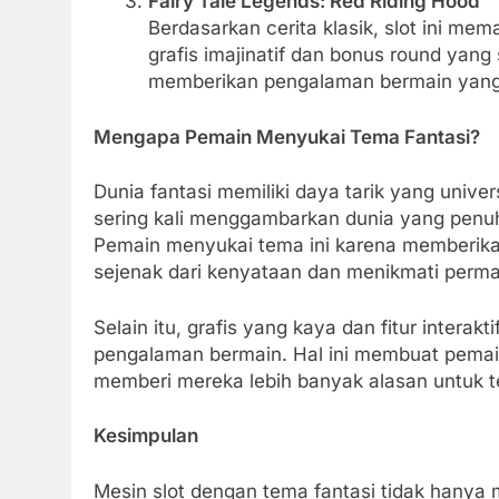
Fairy Tale Legends: Red Riding Hood
Berdasarkan cerita klasik, slot ini m
grafis imajinatif dan bonus round yang
memberikan pengalaman bermain yang
Mengapa Pemain Menyukai Tema Fantasi?
Dunia fantasi memiliki daya tarik yang univer
sering kali menggambarkan dunia yang penu
Pemain menyukai tema ini karena memberika
sejenak dari kenyataan dan menikmati perma
Selain itu, grafis yang kaya dan fitur intera
pengalaman bermain. Hal ini membuat pemain
memberi mereka lebih banyak alasan untuk t
Kesimpulan
Mesin slot dengan tema fantasi tidak hany