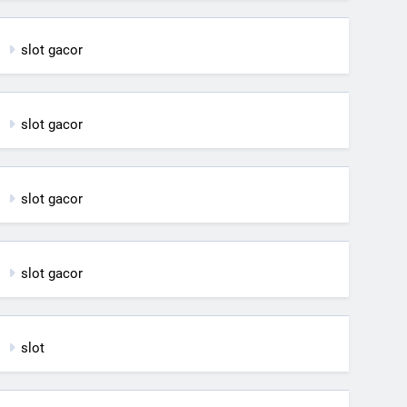
slot gacor
slot gacor
slot gacor
slot gacor
slot