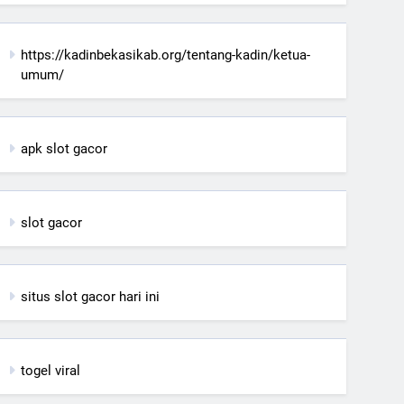
https://kadinbekasikab.org/tentang-kadin/ketua-
umum/
apk slot gacor
slot gacor
situs slot gacor hari ini
togel viral