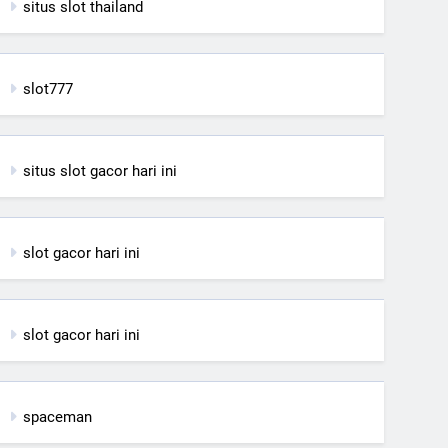
situs slot thailand
slot777
situs slot gacor hari ini
slot gacor hari ini
slot gacor hari ini
spaceman