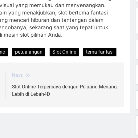
n visual yang memukau dan menyenangkan.
sain yang menakjubkan, slot bertema fantasi
ang mencari hiburan dan tantangan dalam
encobanya, sekarang saat yang tepat untuk
i mesin slot pilihan Anda.
ino
petualangan
Slot Online
tema fantasi
Next:
Slot Online Terpercaya dengan Peluang Menang
Lebih di Lebah4D