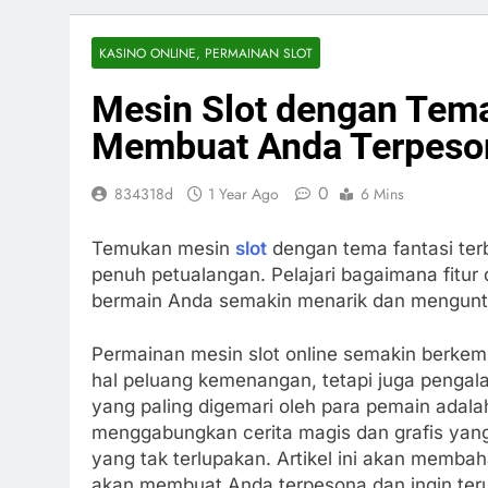
KASINO ONLINE, PERMAINAN SLOT
Mesin Slot dengan Tema
Membuat Anda Terpeso
0
834318d
1 Year Ago
6 Mins
Temukan mesin
slot
dengan tema fantasi te
penuh petualangan. Pelajari bagaimana fit
bermain Anda semakin menarik dan mengun
Permainan mesin slot online semakin berke
hal peluang kemenangan, tetapi juga pengala
yang paling digemari oleh para pemain adala
menggabungkan cerita magis dan grafis ya
yang tak terlupakan. Artikel ini akan memba
akan membuat Anda terpesona dan ingin ter