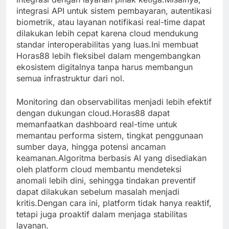
integrasi API untuk sistem pembayaran, autentikasi
biometrik, atau layanan notifikasi real-time dapat
dilakukan lebih cepat karena cloud mendukung
standar interoperabilitas yang luas.Ini membuat
Horas88 lebih fleksibel dalam mengembangkan
ekosistem digitalnya tanpa harus membangun
semua infrastruktur dari nol.
Monitoring dan observabilitas menjadi lebih efektif
dengan dukungan cloud.Horas88 dapat
memanfaatkan dashboard real-time untuk
memantau performa sistem, tingkat penggunaan
sumber daya, hingga potensi ancaman
keamanan.Algoritma berbasis AI yang disediakan
oleh platform cloud membantu mendeteksi
anomali lebih dini, sehingga tindakan preventif
dapat dilakukan sebelum masalah menjadi
kritis.Dengan cara ini, platform tidak hanya reaktif,
tetapi juga proaktif dalam menjaga stabilitas
layanan.