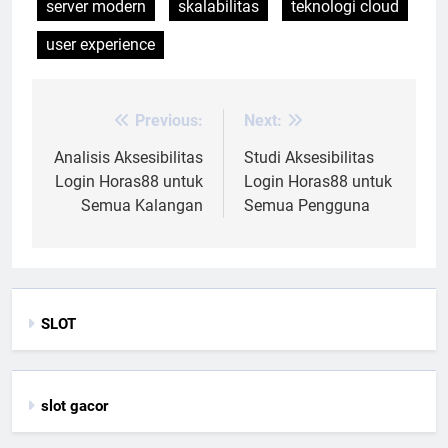
server modern
skalabilitas
teknologi cloud
user experience
Previous:
Next:
Post
navigation
Analisis Aksesibilitas
Studi Aksesibilitas
Login Horas88 untuk
Login Horas88 untuk
Semua Kalangan
Semua Pengguna
SLOT
slot gacor