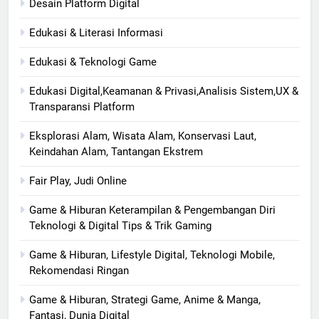
Desain Platform Digital
Edukasi & Literasi Informasi
Edukasi & Teknologi Game
Edukasi Digital,Keamanan & Privasi,Analisis Sistem,UX &
Transparansi Platform
Eksplorasi Alam, Wisata Alam, Konservasi Laut,
Keindahan Alam, Tantangan Ekstrem
Fair Play, Judi Online
Game & Hiburan Keterampilan & Pengembangan Diri
Teknologi & Digital Tips & Trik Gaming
Game & Hiburan, Lifestyle Digital, Teknologi Mobile,
Rekomendasi Ringan
Game & Hiburan, Strategi Game, Anime & Manga,
Fantasi, Dunia Digital