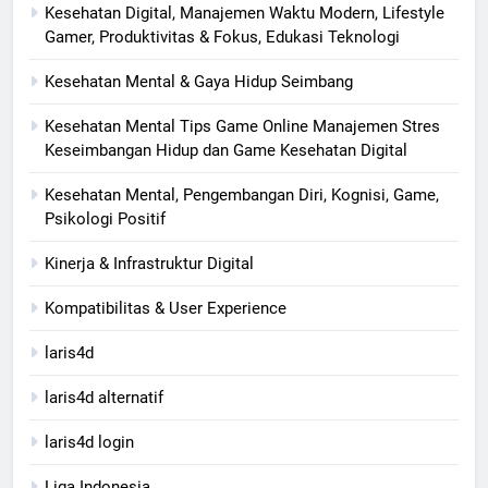
Kesehatan Digital, Manajemen Waktu Modern, Lifestyle
Gamer, Produktivitas & Fokus, Edukasi Teknologi
Kesehatan Mental & Gaya Hidup Seimbang
Kesehatan Mental Tips Game Online Manajemen Stres
Keseimbangan Hidup dan Game Kesehatan Digital
Kesehatan Mental, Pengembangan Diri, Kognisi, Game,
Psikologi Positif
Kinerja & Infrastruktur Digital
Kompatibilitas & User Experience
laris4d
laris4d alternatif
laris4d login
Liga Indonesia