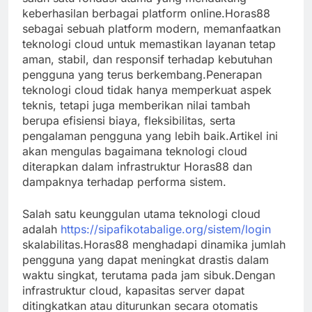
keberhasilan berbagai platform online.Horas88
sebagai sebuah platform modern, memanfaatkan
teknologi cloud untuk memastikan layanan tetap
aman, stabil, dan responsif terhadap kebutuhan
pengguna yang terus berkembang.Penerapan
teknologi cloud tidak hanya memperkuat aspek
teknis, tetapi juga memberikan nilai tambah
berupa efisiensi biaya, fleksibilitas, serta
pengalaman pengguna yang lebih baik.Artikel ini
akan mengulas bagaimana teknologi cloud
diterapkan dalam infrastruktur Horas88 dan
dampaknya terhadap performa sistem.
Salah satu keunggulan utama teknologi cloud
adalah
https://sipafikotabalige.org/sistem/login
skalabilitas.Horas88 menghadapi dinamika jumlah
pengguna yang dapat meningkat drastis dalam
waktu singkat, terutama pada jam sibuk.Dengan
infrastruktur cloud, kapasitas server dapat
ditingkatkan atau diturunkan secara otomatis