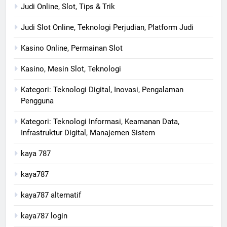
Judi Online, Slot, Tips & Trik
Judi Slot Online, Teknologi Perjudian, Platform Judi
Kasino Online, Permainan Slot
Kasino, Mesin Slot, Teknologi
Kategori: Teknologi Digital, Inovasi, Pengalaman
Pengguna
Kategori: Teknologi Informasi, Keamanan Data,
Infrastruktur Digital, Manajemen Sistem
kaya 787
kaya787
kaya787 alternatif
kaya787 login