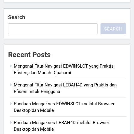
Search
SEARCH
Recent Posts
Mengenal Fitur Navigasi EDWINSLOT yang Praktis,
Efisien, dan Mudah Dipahami
Mengenal Fitur Navigasi LEBAH4D yang Praktis dan
Efisien untuk Pengguna
Panduan Mengakses EDWINSLOT melalui Browser
Desktop dan Mobile
Panduan Mengakses LEBAH4D melalui Browser
Desktop dan Mobile