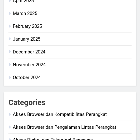
April 2025
March 2025
February 2025
January 2025
December 2024
November 2024
October 2024
Categories
Akses Browser dan Kompatibilitas Perangkat
Akses Browser dan Pengalaman Lintas Perangkat
Akses Digital dan Teknologi Pengguna