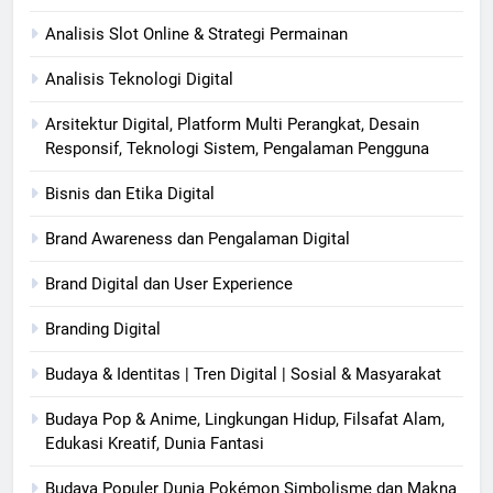
Analisis Slot Online & Strategi Permainan
Analisis Teknologi Digital
Arsitektur Digital, Platform Multi Perangkat, Desain
Responsif, Teknologi Sistem, Pengalaman Pengguna
Bisnis dan Etika Digital
Brand Awareness dan Pengalaman Digital
Brand Digital dan User Experience
Branding Digital
Budaya & Identitas | Tren Digital | Sosial & Masyarakat
Budaya Pop & Anime, Lingkungan Hidup, Filsafat Alam,
Edukasi Kreatif, Dunia Fantasi
Budaya Populer Dunia Pokémon Simbolisme dan Makna