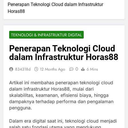
Penerapan Teknologi Cloud dalam Infrastruktur
Horas88
TEKNOLOGI & INFRASTRUKTUR DIGITAL
Penerapan Teknologi Cloud
dalam Infrastruktur Horas88
0
834318d
12 Months Ago
6 Mins
Artikel ini membahas penerapan teknologi cloud
dalam infrastruktur Horas88, mulai dari
skalabilitas, keamanan, efisiensi biaya, hingga
dampaknya terhadap performa dan pengalaman
pengguna.
Dalam era digital saat ini, teknologi cloud menjadi
salah satu fondasi utama yang mendukung