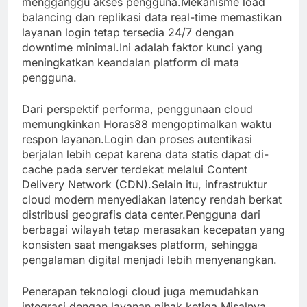
mengganggu akses pengguna.Mekanisme load
balancing dan replikasi data real-time memastikan
layanan login tetap tersedia 24/7 dengan
downtime minimal.Ini adalah faktor kunci yang
meningkatkan keandalan platform di mata
pengguna.
Dari perspektif performa, penggunaan cloud
memungkinkan Horas88 mengoptimalkan waktu
respon layanan.Login dan proses autentikasi
berjalan lebih cepat karena data statis dapat di-
cache pada server terdekat melalui Content
Delivery Network (CDN).Selain itu, infrastruktur
cloud modern menyediakan latency rendah berkat
distribusi geografis data center.Pengguna dari
berbagai wilayah tetap merasakan kecepatan yang
konsisten saat mengakses platform, sehingga
pengalaman digital menjadi lebih menyenangkan.
Penerapan teknologi cloud juga memudahkan
integrasi dengan layanan pihak ketiga.Misalnya,