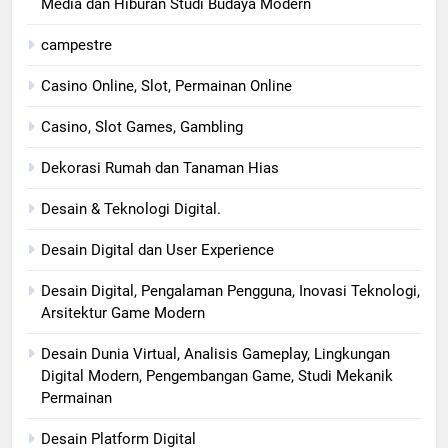
Media dan Hiburan Studi Budaya Modern
campestre
Casino Online, Slot, Permainan Online
Casino, Slot Games, Gambling
Dekorasi Rumah dan Tanaman Hias
Desain & Teknologi Digital.
Desain Digital dan User Experience
Desain Digital, Pengalaman Pengguna, Inovasi Teknologi,
Arsitektur Game Modern
Desain Dunia Virtual, Analisis Gameplay, Lingkungan
Digital Modern, Pengembangan Game, Studi Mekanik
Permainan
Desain Platform Digital