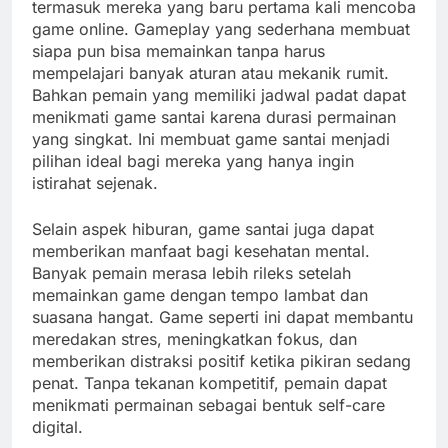
termasuk mereka yang baru pertama kali mencoba
game online. Gameplay yang sederhana membuat
siapa pun bisa memainkan tanpa harus
mempelajari banyak aturan atau mekanik rumit.
Bahkan pemain yang memiliki jadwal padat dapat
menikmati game santai karena durasi permainan
yang singkat. Ini membuat game santai menjadi
pilihan ideal bagi mereka yang hanya ingin
istirahat sejenak.
Selain aspek hiburan, game santai juga dapat
memberikan manfaat bagi kesehatan mental.
Banyak pemain merasa lebih rileks setelah
memainkan game dengan tempo lambat dan
suasana hangat. Game seperti ini dapat membantu
meredakan stres, meningkatkan fokus, dan
memberikan distraksi positif ketika pikiran sedang
penat. Tanpa tekanan kompetitif, pemain dapat
menikmati permainan sebagai bentuk self-care
digital.