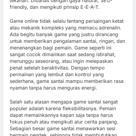
tekanan. Dibahas dengan gaya natural, SEO-
friendly, dan mengikuti prinsip E-E-A-T.
Game online tidak selalu tentang persaingan ketat
atau mekanik kompleks yang memacu adrenalin.
Ada begitu banyak game yang justru dirancang
untuk memberikan pengalaman santai, ringan, dan
menenangkan bagi pemain. Game seperti ini
sangat cocok dimainkan saat sedang istirahat,
menunggu seseorang, atau ingin melepaskan
penat setelah beraktivitas. Dengan tempo
permainan yang lembut dan kontrol yang
sederhana, game santai mampu memberikan rasa
nyaman tanpa harus menguras energi.
Salah satu alasan mengapa game santai sangat
populer adalah karena fleksibilitasnya. Pemain
dapat memainkannya kapan saja tanpa harus
fokus penuh atau mengikuti alur cerita panjang.
Sebagian besar game santai menawarkan sesi
bermain pendek, sehingga tidak membutuhkan