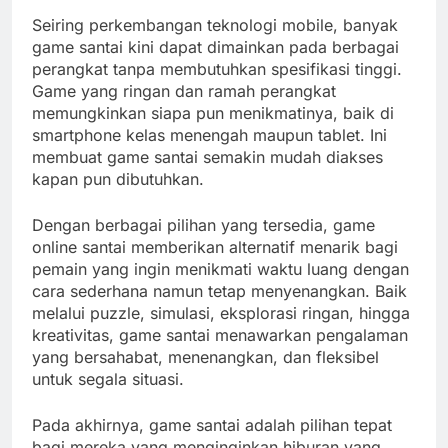
Seiring perkembangan teknologi mobile, banyak
game santai kini dapat dimainkan pada berbagai
perangkat tanpa membutuhkan spesifikasi tinggi.
Game yang ringan dan ramah perangkat
memungkinkan siapa pun menikmatinya, baik di
smartphone kelas menengah maupun tablet. Ini
membuat game santai semakin mudah diakses
kapan pun dibutuhkan.
Dengan berbagai pilihan yang tersedia, game
online santai memberikan alternatif menarik bagi
pemain yang ingin menikmati waktu luang dengan
cara sederhana namun tetap menyenangkan. Baik
melalui puzzle, simulasi, eksplorasi ringan, hingga
kreativitas, game santai menawarkan pengalaman
yang bersahabat, menenangkan, dan fleksibel
untuk segala situasi.
Pada akhirnya, game santai adalah pilihan tepat
bagi mereka yang menginginkan hiburan yang