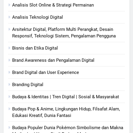
Analisis Slot Online & Strategi Permainan
Analisis Teknologi Digital
Arsitektur Digital, Platform Multi Perangkat, Desain
Responsif, Teknologi Sistem, Pengalaman Pengguna
Bisnis dan Etika Digital
Brand Awareness dan Pengalaman Digital
Brand Digital dan User Experience
Branding Digital
Budaya & Identitas | Tren Digital | Sosial & Masyarakat
Budaya Pop & Anime, Lingkungan Hidup, Filsafat Alam,
Edukasi Kreatif, Dunia Fantasi
Budaya Populer Dunia Pokémon Simbolisme dan Makna