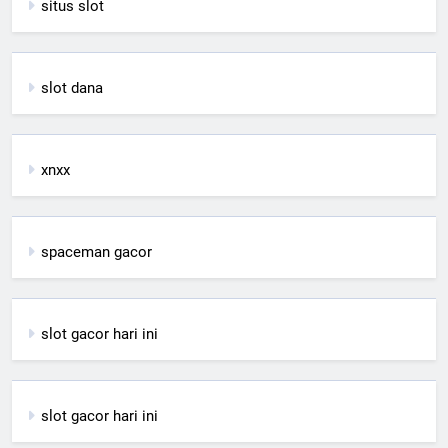
situs slot
slot dana
xnxx
spaceman gacor
slot gacor hari ini
slot gacor hari ini