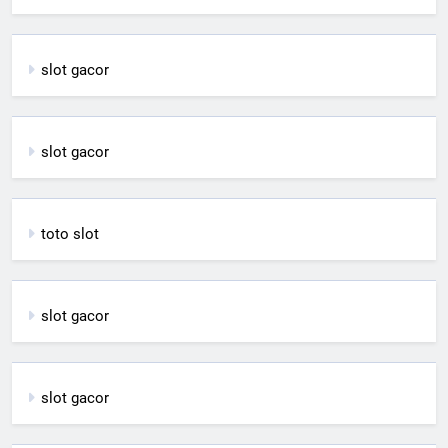
slot gacor
slot gacor
toto slot
slot gacor
slot gacor