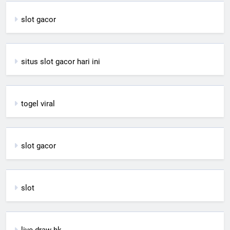
slot gacor
situs slot gacor hari ini
togel viral
slot gacor
slot
live draw hk