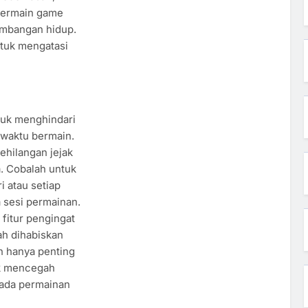
 bermain game
imbangan hidup.
ntuk mengatasi
tuk menghindari
 waktu bermain.
ehilangan jejak
. Cobalah untuk
i atau setiap
a sesi permainan.
fitur pengingat
h dihabiskan
n hanya penting
uk mencegah
 pada permainan