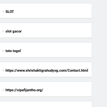
SLOT
slot gacor
toto togel
https://www.shrishaktigrahudyog.com/Contact.html
https://sipafijantho.org/