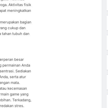
oga. Aktivitas fisik
 dapat meningkatkan
 merupakan bagian
yang cukup dan
 tahan tubuh dan
berperan besar
ng permainan Anda
entrasi. Sediakan
nda, serta atur
angan mata.
n atau kecemasan
ermain game yang
ebihan. Terkadang,
redakan stres.