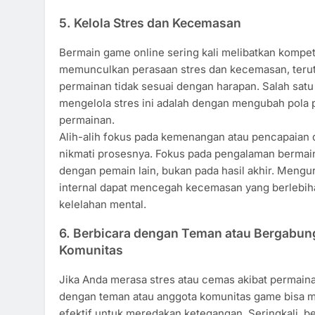
5.
Kelola Stres dan Kecemasan
Bermain game online sering kali melibatkan kompeti
memunculkan perasaan stres dan kecemasan, teruta
permainan tidak sesuai dengan harapan. Salah satu
mengelola stres ini adalah dengan mengubah pola p
permainan.
Alih-alih fokus pada kemenangan atau pencapaian
nikmati prosesnya. Fokus pada pengalaman bermain
dengan pemain lain, bukan pada hasil akhir. Mengu
internal dapat mencegah kecemasan yang berlebi
kelelahan mental.
6.
Berbicara dengan Teman atau Bergabun
Komunitas
Jika Anda merasa stres atau cemas akibat permaina
dengan teman atau anggota komunitas game bisa m
efektif untuk meredakan ketegangan. Seringkali, 