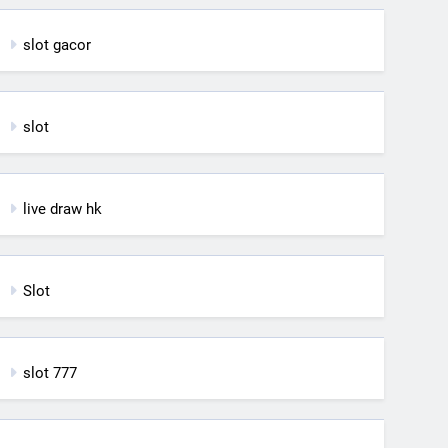
slot gacor
slot
live draw hk
Slot
slot 777