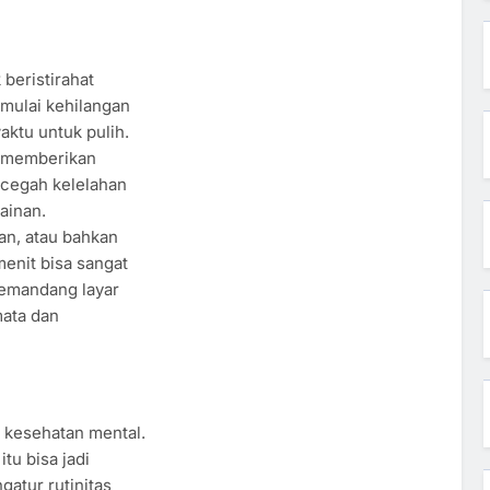
beristirahat
 mulai kehilangan
ktu untuk pulih.
a memberikan
ncegah kelelahan
ainan.
an, atau bahkan
enit bisa sangat
memandang layar
mata dan
 kesehatan mental.
tu bisa jadi
gatur rutinitas