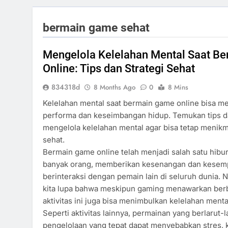
bermain game sehat
Mengelola Kelelahan Mental Saat B
Online: Tips dan Strategi Sehat
834318d
8 Months Ago
0
8 Mins
Kelelahan mental saat bermain game online bisa 
performa dan keseimbangan hidup. Temukan tips da
mengelola kelelahan mental agar bisa tetap menik
sehat.
Bermain game online telah menjadi salah satu hibu
banyak orang, memberikan kesenangan dan kesem
berinteraksi dengan pemain lain di seluruh dunia. 
kita lupa bahwa meskipun gaming menawarkan berb
aktivitas ini juga bisa menimbulkan kelelahan menta
Seperti aktivitas lainnya, permainan yang berlarut-l
pengelolaan yang tepat dapat menyebabkan stres,