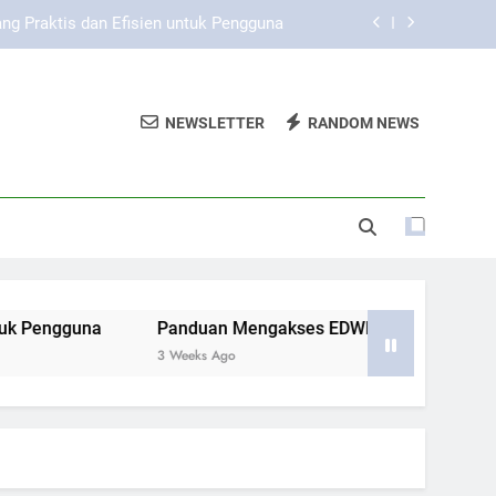
ng Praktis dan Efisien untuk Pengguna
melalui Browser Desktop dan Mobile
melalui Browser Desktop dan Mobile
NEWSLETTER
RANDOM NEWS
Praktis, Efisien, dan Mudah Dipahami
olusi Aman Untuk Era Digital.
ng Praktis dan Efisien untuk Pengguna
melalui Browser Desktop dan Mobile
melalui Browser Desktop dan Mobile
a
Panduan Mengakses EDWINSLOT melalui Browser Des
3 Weeks Ago