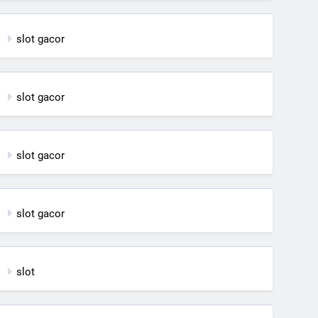
slot gacor
slot gacor
slot gacor
slot gacor
slot