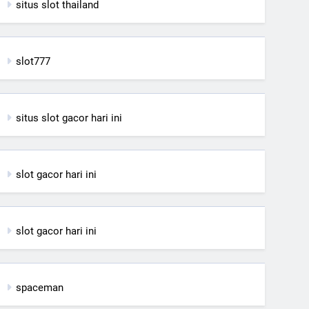
situs slot thailand
slot777
situs slot gacor hari ini
slot gacor hari ini
slot gacor hari ini
spaceman