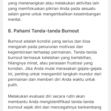
yang menenangkan atau melakukan aktivitas lain
yang memfokuskan pikiran Anda pada sesuatu
selain game untuk mengembalikan keseimbangan
mental.
8.
Pahami Tanda-tanda Burnout
Burnout adalah kondisi yang serius dan bisa
mengarah pada penurunan motivasi dan
kegembiraan terhadap permainan. Tanda-tanda
burnout termasuk kelelahan yang berlebihan,
hilangnya minat, atau perasaan frustrasi yang
konstan. Jika Anda mulai merasakan gejala-gejala
ini, penting untuk mengambil langkah mundur dari
permainan dan memberi diri Anda waktu untuk
pulih.
Melakukan evaluasi diri secara rutin akan
membantu Anda mengidentifikasi tanda-tanda
burnout sejak dini dan mencegahnya berkembang