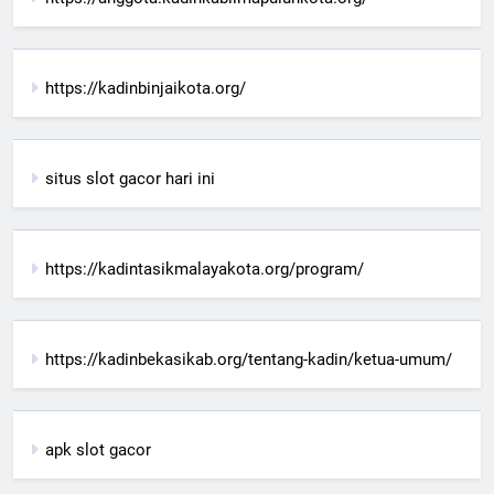
https://kadinbinjaikota.org/
situs slot gacor hari ini
https://kadintasikmalayakota.org/program/
https://kadinbekasikab.org/tentang-kadin/ketua-umum/
apk slot gacor