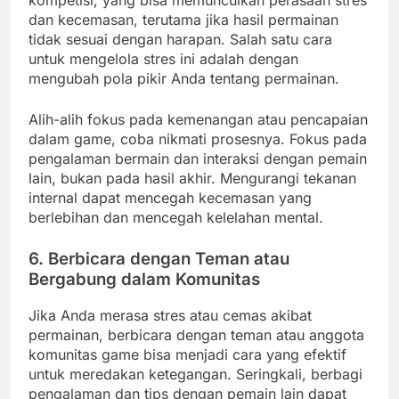
dan kecemasan, terutama jika hasil permainan
tidak sesuai dengan harapan. Salah satu cara
untuk mengelola stres ini adalah dengan
mengubah pola pikir Anda tentang permainan.
Alih-alih fokus pada kemenangan atau pencapaian
dalam game, coba nikmati prosesnya. Fokus pada
pengalaman bermain dan interaksi dengan pemain
lain, bukan pada hasil akhir. Mengurangi tekanan
internal dapat mencegah kecemasan yang
berlebihan dan mencegah kelelahan mental.
6.
Berbicara dengan Teman atau
Bergabung dalam Komunitas
Jika Anda merasa stres atau cemas akibat
permainan, berbicara dengan teman atau anggota
komunitas game bisa menjadi cara yang efektif
untuk meredakan ketegangan. Seringkali, berbagi
pengalaman dan tips dengan pemain lain dapat