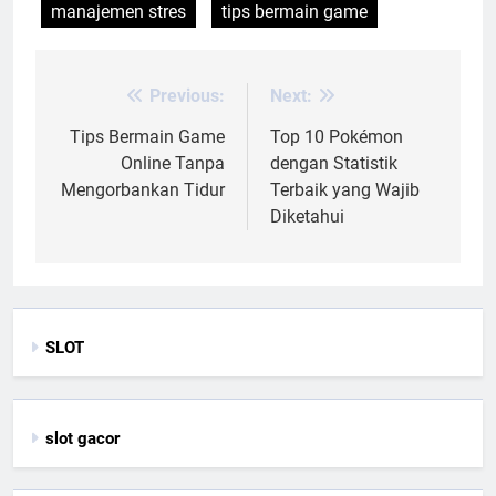
manajemen stres
tips bermain game
Previous:
Next:
Post
navigation
Tips Bermain Game
Top 10 Pokémon
Online Tanpa
dengan Statistik
Mengorbankan Tidur
Terbaik yang Wajib
Diketahui
SLOT
slot gacor