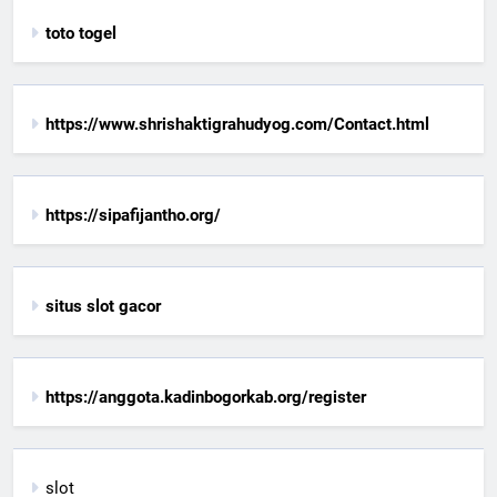
toto togel
https://www.shrishaktigrahudyog.com/Contact.html
https://sipafijantho.org/
situs slot gacor
https://anggota.kadinbogorkab.org/register
slot