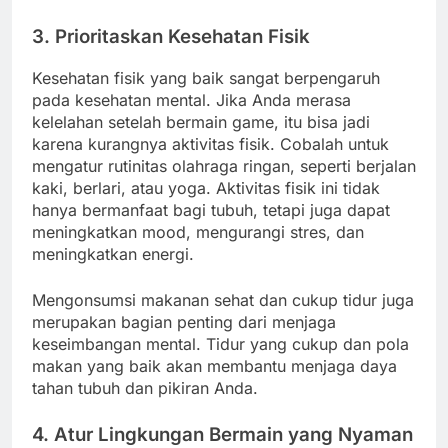
3.
Prioritaskan Kesehatan Fisik
Kesehatan fisik yang baik sangat berpengaruh
pada kesehatan mental. Jika Anda merasa
kelelahan setelah bermain game, itu bisa jadi
karena kurangnya aktivitas fisik. Cobalah untuk
mengatur rutinitas olahraga ringan, seperti berjalan
kaki, berlari, atau yoga. Aktivitas fisik ini tidak
hanya bermanfaat bagi tubuh, tetapi juga dapat
meningkatkan mood, mengurangi stres, dan
meningkatkan energi.
Mengonsumsi makanan sehat dan cukup tidur juga
merupakan bagian penting dari menjaga
keseimbangan mental. Tidur yang cukup dan pola
makan yang baik akan membantu menjaga daya
tahan tubuh dan pikiran Anda.
4.
Atur Lingkungan Bermain yang Nyaman