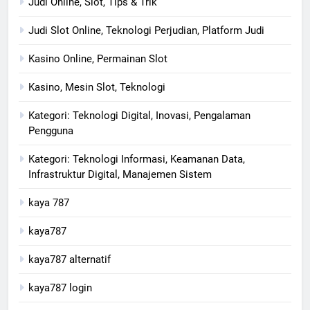
Judi Online, Slot, Tips & Trik
Judi Slot Online, Teknologi Perjudian, Platform Judi
Kasino Online, Permainan Slot
Kasino, Mesin Slot, Teknologi
Kategori: Teknologi Digital, Inovasi, Pengalaman
Pengguna
Kategori: Teknologi Informasi, Keamanan Data,
Infrastruktur Digital, Manajemen Sistem
kaya 787
kaya787
kaya787 alternatif
kaya787 login