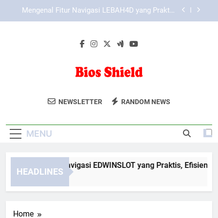
Skip
Panduan Mengakses EDWINSLOT melalui
to
Browser Desktop dan Mobile
content
Panduan Mengakses LEBAH4D melalui Browser
Desktop dan Mobile
Mengenal Fitur Navigasi EDWINSLOT yang
Praktis, Efisien, dan Mudah Dipahami
Mengenal Fitur Navigasi LEBAH4D yang Praktis
dan Efisien untuk Pengguna
Bios Shield
Lindungi Data Anda Dengan Layanan
Panduan Mengakses EDWINSLOT melalui
NEWSLETTER
RANDOM NEWS
Browser Desktop dan Mobile
Keamanan Digital Dari Bios Shield.
Panduan Mengakses LEBAH4D melalui Browser
Solusi Aman Untuk Era Digital.
Desktop dan Mobile
MENU
ngenal Fitur Navigasi EDWINSLOT yang Praktis, Efisien, dan
HEADLINES
Weeks Ago
Home