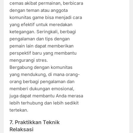
cemas akibat permainan, berbicara
dengan teman atau anggota
komunitas game bisa menjadi cara
yang efektif untuk meredakan
ketegangan. Seringkali, berbagi
pengalaman dan tips dengan
pemain lain dapat memberikan
perspektif baru yang membantu
mengurangi stres.
Bergabung dengan komunitas
yang mendukung, di mana orang-
orang berbagi pengalaman dan
memberi dukungan emosional,
juga dapat membantu Anda merasa
lebih terhubung dan lebih sedikit
tertekan.
7.
Praktikkan Teknik
Relaksasi