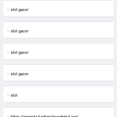
slot gacor
slot gacor
slot gacor
slot gacor
slot
https://anggota.kadinpulausebetul.org/