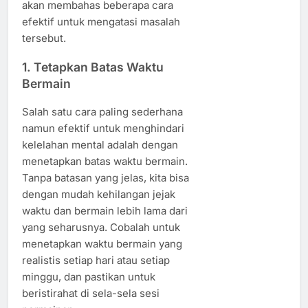
akan membahas beberapa cara
efektif untuk mengatasi masalah
tersebut.
1.
Tetapkan Batas Waktu
Bermain
Salah satu cara paling sederhana
namun efektif untuk menghindari
kelelahan mental adalah dengan
menetapkan batas waktu bermain.
Tanpa batasan yang jelas, kita bisa
dengan mudah kehilangan jejak
waktu dan bermain lebih lama dari
yang seharusnya. Cobalah untuk
menetapkan waktu bermain yang
realistis setiap hari atau setiap
minggu, dan pastikan untuk
beristirahat di sela-sela sesi