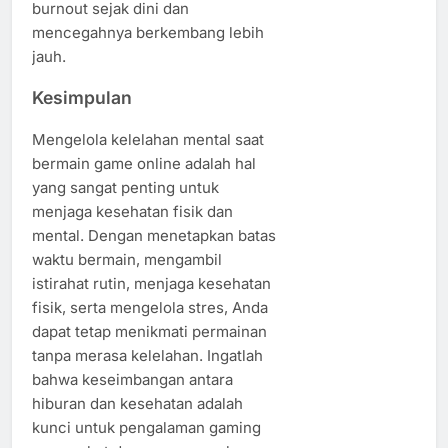
burnout sejak dini dan
mencegahnya berkembang lebih
jauh.
Kesimpulan
Mengelola kelelahan mental saat
bermain game online adalah hal
yang sangat penting untuk
menjaga kesehatan fisik dan
mental. Dengan menetapkan batas
waktu bermain, mengambil
istirahat rutin, menjaga kesehatan
fisik, serta mengelola stres, Anda
dapat tetap menikmati permainan
tanpa merasa kelelahan. Ingatlah
bahwa keseimbangan antara
hiburan dan kesehatan adalah
kunci untuk pengalaman gaming