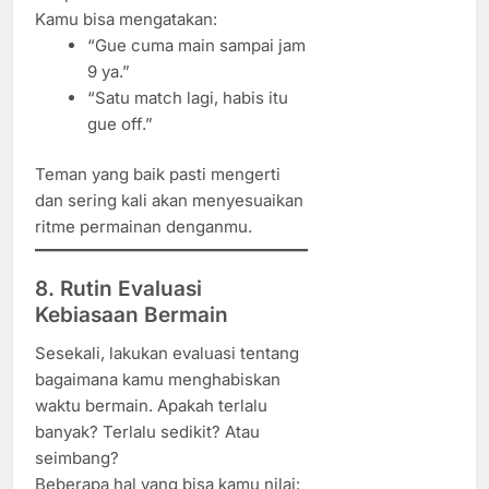
Kamu bisa mengatakan:
“Gue cuma main sampai jam
9 ya.”
“Satu match lagi, habis itu
gue off.”
Teman yang baik pasti mengerti
dan sering kali akan menyesuaikan
ritme permainan denganmu.
8. Rutin Evaluasi
Kebiasaan Bermain
Sesekali, lakukan evaluasi tentang
bagaimana kamu menghabiskan
waktu bermain. Apakah terlalu
banyak? Terlalu sedikit? Atau
seimbang?
Beberapa hal yang bisa kamu nilai: