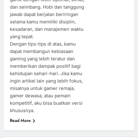
dan seimbang. Hobi dan tanggung
jawab dapat berjalan beriringan
selama kamu memiliki disiplin,
kesadaran, dan manajemen waktu
yang tepat.
Dengan tips-tips di atas, kamu
dapat membangun kebiasaan
gaming yang lebih teratur dan
memberikan dampak positif bagi
kehidupan sehari-hari. Jika kamu
ingin artikel lain yang lebih fokus,
misalnya untuk gamer remaja,
gamer dewasa, atau pemain
kompetitif, aku bisa buatkan versi
khususnya.
Read More