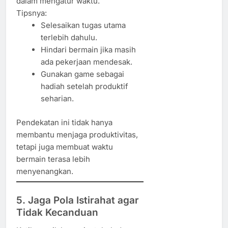
dalam mengatur waktu.
Tipsnya:
Selesaikan tugas utama
terlebih dahulu.
Hindari bermain jika masih
ada pekerjaan mendesak.
Gunakan game sebagai
hadiah setelah produktif
seharian.
Pendekatan ini tidak hanya
membantu menjaga produktivitas,
tetapi juga membuat waktu
bermain terasa lebih
menyenangkan.
5. Jaga Pola Istirahat agar
Tidak Kecanduan