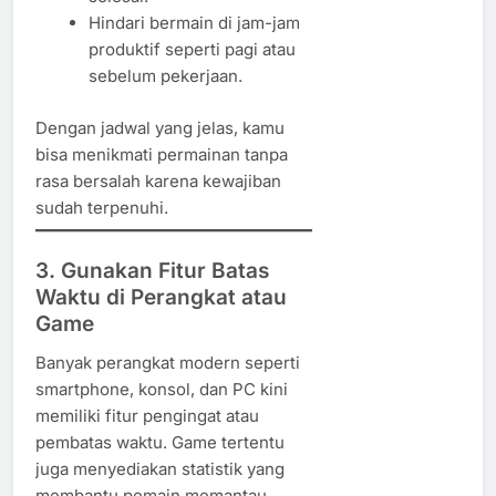
Hindari bermain di jam-jam
produktif seperti pagi atau
sebelum pekerjaan.
Dengan jadwal yang jelas, kamu
bisa menikmati permainan tanpa
rasa bersalah karena kewajiban
sudah terpenuhi.
3. Gunakan Fitur Batas
Waktu di Perangkat atau
Game
Banyak perangkat modern seperti
smartphone, konsol, dan PC kini
memiliki fitur pengingat atau
pembatas waktu. Game tertentu
juga menyediakan statistik yang
membantu pemain memantau