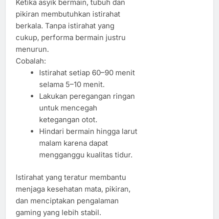
Ketika asyik bermain, tubuh dan
pikiran membutuhkan istirahat
berkala. Tanpa istirahat yang
cukup, performa bermain justru
menurun.
Cobalah:
Istirahat setiap 60–90 menit
selama 5–10 menit.
Lakukan peregangan ringan
untuk mencegah
ketegangan otot.
Hindari bermain hingga larut
malam karena dapat
mengganggu kualitas tidur.
Istirahat yang teratur membantu
menjaga kesehatan mata, pikiran,
dan menciptakan pengalaman
gaming yang lebih stabil.