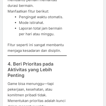
durasi bermain.
Manfaatkan fitur berikut:
Pengingat waktu otomatis.
Mode istirahat.
Laporan total jam bermain
per hari atau minggu.
Fitur seperti ini sangat membantu
menjaga kesadaran dan disiplin.
4. Beri Prioritas pada
Aktivitas yang Lebih
Penting
Game bisa menunggu—tapi
pekerjaan, kesehatan, atau
komitmen pribadi tidak.
Menentukan prioritas adalah kunci