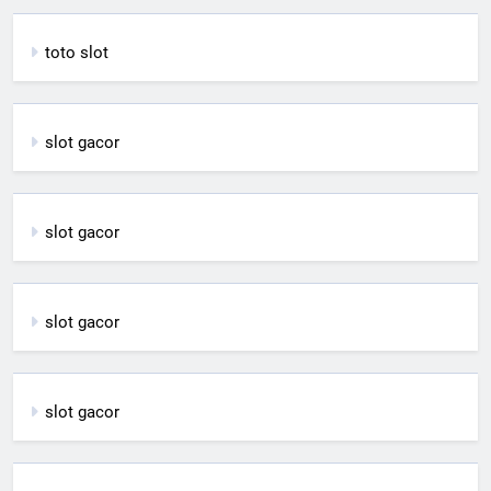
toto slot
slot gacor
slot gacor
slot gacor
slot gacor