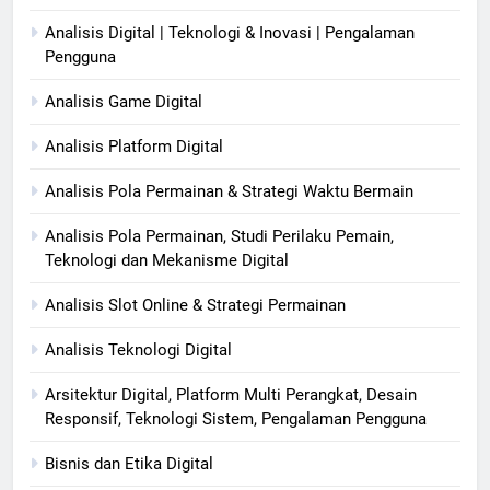
Analisis Digital | Teknologi & Inovasi | Pengalaman
Pengguna
Analisis Game Digital
Analisis Platform Digital
Analisis Pola Permainan & Strategi Waktu Bermain
Analisis Pola Permainan, Studi Perilaku Pemain,
Teknologi dan Mekanisme Digital
Analisis Slot Online & Strategi Permainan
Analisis Teknologi Digital
Arsitektur Digital, Platform Multi Perangkat, Desain
Responsif, Teknologi Sistem, Pengalaman Pengguna
Bisnis dan Etika Digital