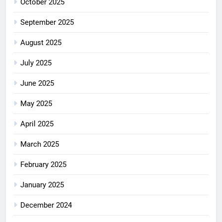
October 2025
September 2025
August 2025
July 2025
June 2025
May 2025
April 2025
March 2025
February 2025
January 2025
December 2024