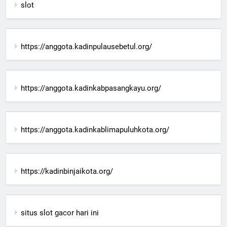
slot
https://anggota.kadinpulausebetul.org/
https://anggota.kadinkabpasangkayu.org/
https://anggota.kadinkablimapuluhkota.org/
https://kadinbinjaikota.org/
situs slot gacor hari ini