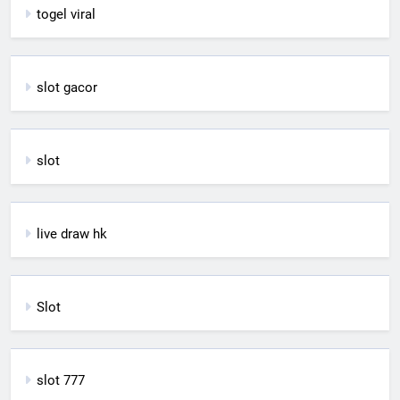
togel viral
slot gacor
slot
live draw hk
Slot
slot 777