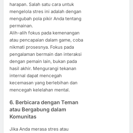
harapan. Salah satu cara untuk
mengelola stres ini adalah dengan
mengubah pola pikir Anda tentang
permainan.
Alih-alih fokus pada kemenangan
atau pencapaian dalam game, coba
nikmati prosesnya. Fokus pada
pengalaman bermain dan interaksi
dengan pemain lain, bukan pada
hasil akhir. Mengurangi tekanan
internal dapat mencegah
kecemasan yang berlebihan dan
mencegah kelelahan mental.
6.
Berbicara dengan Teman
atau Bergabung dalam
Komunitas
Jika Anda merasa stres atau