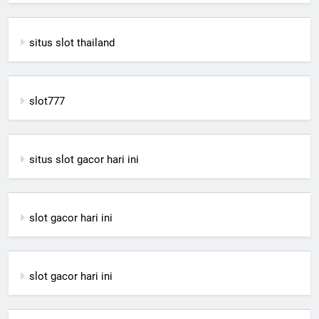
situs slot thailand
slot777
situs slot gacor hari ini
slot gacor hari ini
slot gacor hari ini