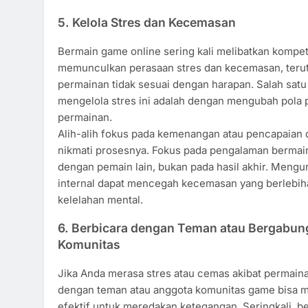
5.
Kelola Stres dan Kecemasan
Bermain game online sering kali melibatkan kompeti
memunculkan perasaan stres dan kecemasan, teruta
permainan tidak sesuai dengan harapan. Salah satu
mengelola stres ini adalah dengan mengubah pola p
permainan.
Alih-alih fokus pada kemenangan atau pencapaian
nikmati prosesnya. Fokus pada pengalaman bermain
dengan pemain lain, bukan pada hasil akhir. Mengu
internal dapat mencegah kecemasan yang berlebi
kelelahan mental.
6.
Berbicara dengan Teman atau Bergabun
Komunitas
Jika Anda merasa stres atau cemas akibat permaina
dengan teman atau anggota komunitas game bisa m
efektif untuk meredakan ketegangan. Seringkali, 