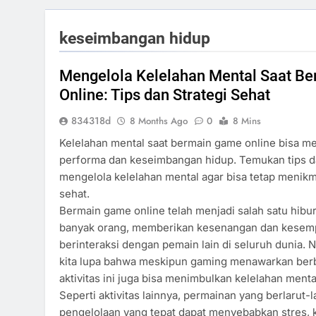
keseimbangan hidup
Mengelola Kelelahan Mental Saat B
Online: Tips dan Strategi Sehat
834318d
8 Months Ago
0
8 Mins
Kelelahan mental saat bermain game online bisa 
performa dan keseimbangan hidup. Temukan tips da
mengelola kelelahan mental agar bisa tetap menik
sehat.
Bermain game online telah menjadi salah satu hibu
banyak orang, memberikan kesenangan dan kesem
berinteraksi dengan pemain lain di seluruh dunia. 
kita lupa bahwa meskipun gaming menawarkan berb
aktivitas ini juga bisa menimbulkan kelelahan menta
Seperti aktivitas lainnya, permainan yang berlarut-l
pengelolaan yang tepat dapat menyebabkan stres,