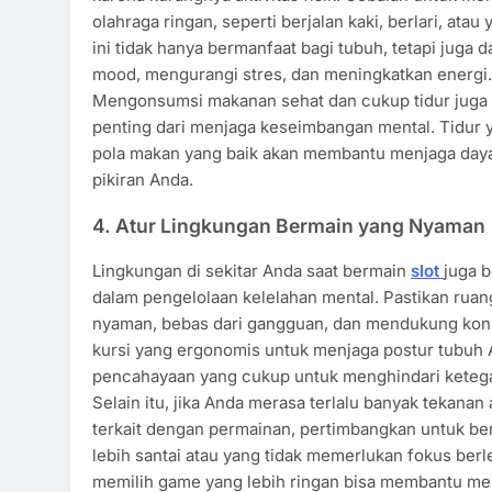
olahraga ringan, seperti berjalan kaki, berlari, atau y
ini tidak hanya bermanfaat bagi tubuh, tetapi juga
mood, mengurangi stres, dan meningkatkan energi.
Mengonsumsi makanan sehat dan cukup tidur juga
penting dari menjaga keseimbangan mental. Tidur 
pola makan yang baik akan membantu menjaga daya
pikiran Anda.
4.
Atur Lingkungan Bermain yang Nyaman
Lingkungan di sekitar Anda saat bermain
slot
juga 
dalam pengelolaan kelelahan mental. Pastikan rua
nyaman, bebas dari gangguan, dan mendukung kons
kursi yang ergonomis untuk menjaga postur tubuh A
pencahayaan yang cukup untuk menghindari keteg
Selain itu, jika Anda merasa terlalu banyak tekana
terkait dengan permainan, pertimbangkan untuk b
lebih santai atau yang tidak memerlukan fokus berl
memilih game yang lebih ringan bisa membantu me