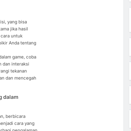
si, yang bisa
ma jika hasil
 cara untuk
ikir Anda tentang
 dalam game, coba
 dan interaksi
rangi tekanan
han dan mencegah
g dalam
n, berbicara
enjadi cara yang
berbagi pengalaman