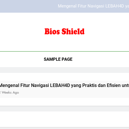
Mengenal Fitur Navigasi LEBAH4D ya
Panduan Mengakses EDWINSLOT 
Panduan Mengakses LEBAH4D 
s Shield
Mengenal Fitur Navigasi EDWINSLOT yang 
ata Anda Dengan Layanan Keamanan Digital Dari Bios Shield. S
Mengenal Fitur Navigasi LEBAH4D ya
SAMPLE PAGE
Panduan Mengakses EDWINSLOT 
Panduan Mengakses LEBAH4D 
tur Navigasi LEBAH4D yang Praktis dan Efisien untuk Penggu