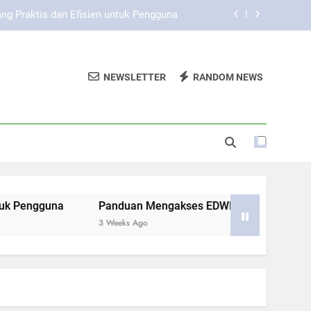
ng Praktis dan Efisien untuk Pengguna
melalui Browser Desktop dan Mobile
melalui Browser Desktop dan Mobile
NEWSLETTER
RANDOM NEWS
Praktis, Efisien, dan Mudah Dipahami
olusi Aman Untuk Era Digital.
ng Praktis dan Efisien untuk Pengguna
melalui Browser Desktop dan Mobile
melalui Browser Desktop dan Mobile
na
Panduan Mengakses EDWINSLOT melalui Browser Des
3 Weeks Ago