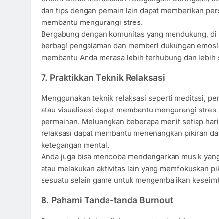
dan tips dengan pemain lain dapat memberikan per
membantu mengurangi stres.
Bergabung dengan komunitas yang mendukung, di
berbagi pengalaman dan memberi dukungan emosio
membantu Anda merasa lebih terhubung dan lebih se
7.
Praktikkan Teknik Relaksasi
Menggunakan teknik relaksasi seperti meditasi, pe
atau visualisasi dapat membantu mengurangi stres 
permainan. Meluangkan beberapa menit setiap har
relaksasi dapat membantu menenangkan pikiran d
ketegangan mental.
Anda juga bisa mencoba mendengarkan musik ya
atau melakukan aktivitas lain yang memfokuskan pi
sesuatu selain game untuk mengembalikan keseim
8.
Pahami Tanda-tanda Burnout