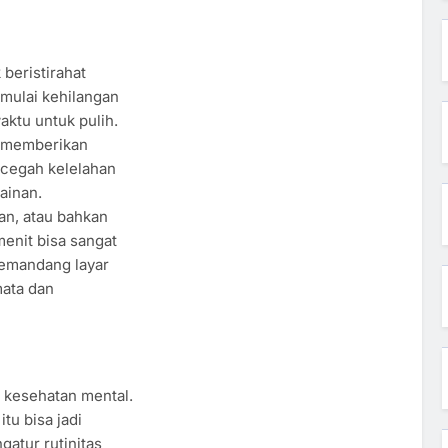
beristirahat
 mulai kehilangan
ktu untuk pulih.
a memberikan
ncegah kelelahan
ainan.
an, atau bahkan
enit bisa sangat
memandang layar
mata dan
 kesehatan mental.
tu bisa jadi
gatur rutinitas