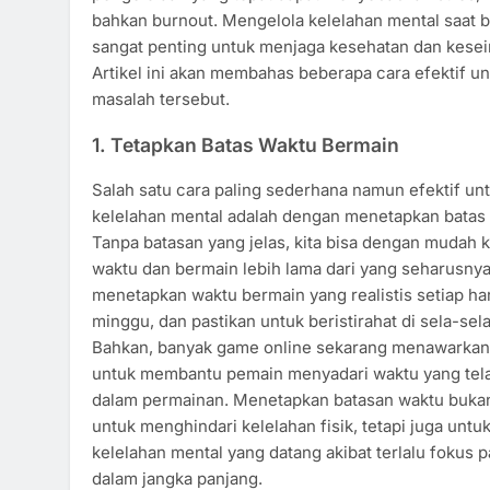
bahkan burnout. Mengelola kelelahan mental saat
sangat penting untuk menjaga kesehatan dan kese
Artikel ini akan membahas beberapa cara efektif u
masalah tersebut.
1.
Tetapkan Batas Waktu Bermain
Salah satu cara paling sederhana namun efektif un
kelelahan mental adalah dengan menetapkan batas
Tanpa batasan yang jelas, kita bisa dengan mudah k
waktu dan bermain lebih lama dari yang seharusnya
menetapkan waktu bermain yang realistis setiap har
minggu, dan pastikan untuk beristirahat di sela-sel
Bahkan, banyak game online sekarang menawarkan 
untuk membantu pemain menyadari waktu yang tela
dalam permainan. Menetapkan batasan waktu buka
untuk menghindari kelelahan fisik, tetapi juga unt
kelelahan mental yang datang akibat terlalu fokus
dalam jangka panjang.