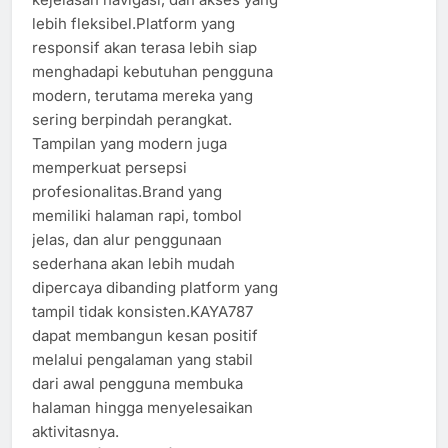
lebih fleksibel.Platform yang
responsif akan terasa lebih siap
menghadapi kebutuhan pengguna
modern, terutama mereka yang
sering berpindah perangkat.
Tampilan yang modern juga
memperkuat persepsi
profesionalitas.Brand yang
memiliki halaman rapi, tombol
jelas, dan alur penggunaan
sederhana akan lebih mudah
dipercaya dibanding platform yang
tampil tidak konsisten.KAYA787
dapat membangun kesan positif
melalui pengalaman yang stabil
dari awal pengguna membuka
halaman hingga menyelesaikan
aktivitasnya.