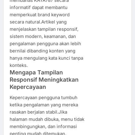
membahas KAYA787 secara
informatif dapat membantu
memperkuat brand keyword
secara natural.Artikel yang
menjelaskan tampilan responsif,
sistem modern, keamanan, dan
pengalaman pengguna akan lebih
bernilai dibanding konten yang
hanya mengulang kata kunci tanpa
konteks.
Mengapa Tampilan
Responsif Meningkatkan
Kepercayaan
Kepercayaan pengguna tumbuh
ketika pengalaman yang mereka
rasakan berjalan stabil.Jika
halaman mudah dibuka, menu tidak
membingungkan, dan informasi
penting mudah ditemukan,