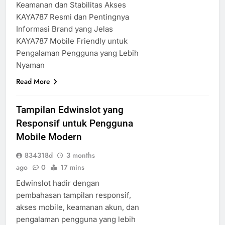
Keamanan dan Stabilitas Akses
KAYA787 Resmi dan Pentingnya
Informasi Brand yang Jelas
KAYA787 Mobile Friendly untuk
Pengalaman Pengguna yang Lebih
Nyaman
Read More
Tampilan Edwinslot yang
Responsif untuk Pengguna
Mobile Modern
834318d
3 months
ago
0
17 mins
Edwinslot hadir dengan
pembahasan tampilan responsif,
akses mobile, keamanan akun, dan
pengalaman pengguna yang lebih