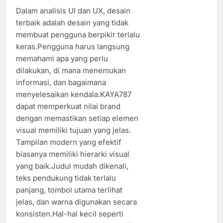
Dalam analisis UI dan UX, desain
terbaik adalah desain yang tidak
membuat pengguna berpikir terlalu
keras.Pengguna harus langsung
memahami apa yang perlu
dilakukan, di mana menemukan
informasi, dan bagaimana
menyelesaikan kendala.KAYA787
dapat memperkuat nilai brand
dengan memastikan setiap elemen
visual memiliki tujuan yang jelas.
Tampilan modern yang efektif
biasanya memiliki hierarki visual
yang baik.Judul mudah dikenali,
teks pendukung tidak terlalu
panjang, tombol utama terlihat
jelas, dan warna digunakan secara
konsisten.Hal-hal kecil seperti