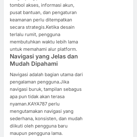
tombol akses, informasi akun,
pusat bantuan, dan pengaturan
keamanan perlu ditempatkan
secara strategis.Ketika desain
terlalu rumit, pengguna
membutuhkan waktu lebih lama
untuk memahami alur platform.
Navigasi yang Jelas dan
Mudah Dipahami
Navigasi adalah bagian utama dari
pengalaman pengguna.Jika
navigasi buruk, tampilan sebagus
apa pun tidak akan terasa
nyaman.KAYA787 perlu
mengutamakan navigasi yang
sederhana, konsisten, dan mudah
diikuti oleh pengguna baru
maupun pengguna lama.