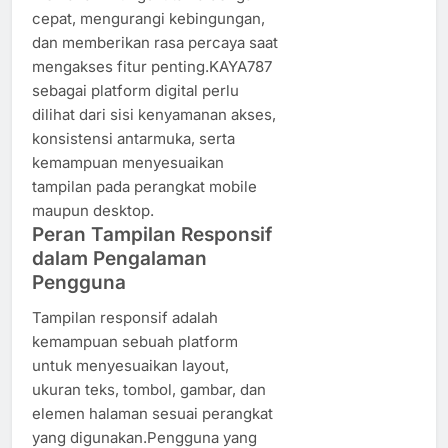
cepat, mengurangi kebingungan,
dan memberikan rasa percaya saat
mengakses fitur penting.KAYA787
sebagai platform digital perlu
dilihat dari sisi kenyamanan akses,
konsistensi antarmuka, serta
kemampuan menyesuaikan
tampilan pada perangkat mobile
maupun desktop.
Peran Tampilan Responsif
dalam Pengalaman
Pengguna
Tampilan responsif adalah
kemampuan sebuah platform
untuk menyesuaikan layout,
ukuran teks, tombol, gambar, dan
elemen halaman sesuai perangkat
yang digunakan.Pengguna yang