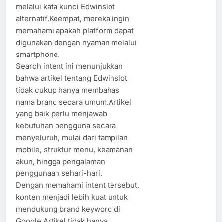
melalui kata kunci Edwinslot
alternatif.Keempat, mereka ingin
memahami apakah platform dapat
digunakan dengan nyaman melalui
smartphone.
Search intent ini menunjukkan
bahwa artikel tentang Edwinslot
tidak cukup hanya membahas
nama brand secara umum.Artikel
yang baik perlu menjawab
kebutuhan pengguna secara
menyeluruh, mulai dari tampilan
mobile, struktur menu, keamanan
akun, hingga pengalaman
penggunaan sehari-hari.
Dengan memahami intent tersebut,
konten menjadi lebih kuat untuk
mendukung brand keyword di
Google.Artikel tidak hanya