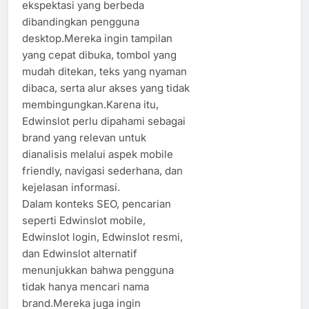
ekspektasi yang berbeda
dibandingkan pengguna
desktop.Mereka ingin tampilan
yang cepat dibuka, tombol yang
mudah ditekan, teks yang nyaman
dibaca, serta alur akses yang tidak
membingungkan.Karena itu,
Edwinslot perlu dipahami sebagai
brand yang relevan untuk
dianalisis melalui aspek mobile
friendly, navigasi sederhana, dan
kejelasan informasi.
Dalam konteks SEO, pencarian
seperti Edwinslot mobile,
Edwinslot login, Edwinslot resmi,
dan Edwinslot alternatif
menunjukkan bahwa pengguna
tidak hanya mencari nama
brand.Mereka juga ingin