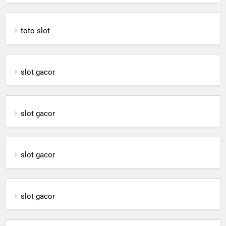
toto slot
slot gacor
slot gacor
slot gacor
slot gacor