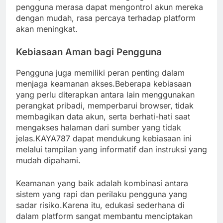
pengguna merasa dapat mengontrol akun mereka
dengan mudah, rasa percaya terhadap platform
akan meningkat.
Kebiasaan Aman bagi Pengguna
Pengguna juga memiliki peran penting dalam
menjaga keamanan akses.Beberapa kebiasaan
yang perlu diterapkan antara lain menggunakan
perangkat pribadi, memperbarui browser, tidak
membagikan data akun, serta berhati-hati saat
mengakses halaman dari sumber yang tidak
jelas.KAYA787 dapat mendukung kebiasaan ini
melalui tampilan yang informatif dan instruksi yang
mudah dipahami.
Keamanan yang baik adalah kombinasi antara
sistem yang rapi dan perilaku pengguna yang
sadar risiko.Karena itu, edukasi sederhana di
dalam platform sangat membantu menciptakan