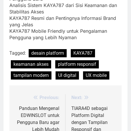
Analisis Sistem KAYA787 dari Sisi Keamanan dan
Stabilitas Akses
KAYA787 Resmi dan Pentingnya Informasi Brand
yang Jelas
KAYA787 Mobile Friendly untuk Pengalaman
Pengguna yang Lebih Nyaman
Tagged:
desain platform
KAYA787
keamanan akses
platform responsif
tampilan modern
UI digital
UX mobile
Previous:
Next:
Post
navigation
Panduan Mengenal
TIARA4D sebagai
EDWINSLOT untuk
Platform Digital
Pengguna Baru agar
dengan Tampilan
Lebih Mudah
Responsif dan