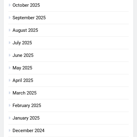
October 2025
September 2025
August 2025
July 2025
June 2025
May 2025
April 2025
March 2025
February 2025
January 2025
December 2024