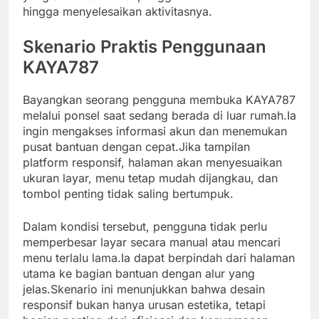
hingga menyelesaikan aktivitasnya.
Skenario Praktis Penggunaan
KAYA787
Bayangkan seorang pengguna membuka KAYA787
melalui ponsel saat sedang berada di luar rumah.Ia
ingin mengakses informasi akun dan menemukan
pusat bantuan dengan cepat.Jika tampilan
platform responsif, halaman akan menyesuaikan
ukuran layar, menu tetap mudah dijangkau, dan
tombol penting tidak saling bertumpuk.
Dalam kondisi tersebut, pengguna tidak perlu
memperbesar layar secara manual atau mencari
menu terlalu lama.Ia dapat berpindah dari halaman
utama ke bagian bantuan dengan alur yang
jelas.Skenario ini menunjukkan bahwa desain
responsif bukan hanya urusan estetika, tetapi