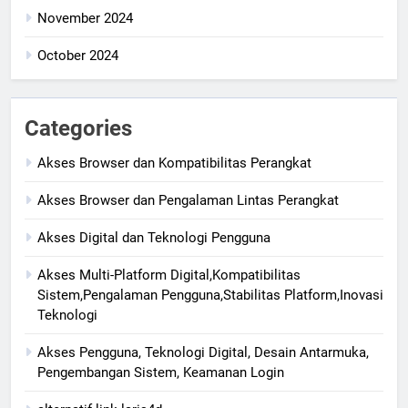
November 2024
October 2024
Categories
Akses Browser dan Kompatibilitas Perangkat
Akses Browser dan Pengalaman Lintas Perangkat
Akses Digital dan Teknologi Pengguna
Akses Multi-Platform Digital,Kompatibilitas
Sistem,Pengalaman Pengguna,Stabilitas Platform,Inovasi
Teknologi
Akses Pengguna, Teknologi Digital, Desain Antarmuka,
Pengembangan Sistem, Keamanan Login