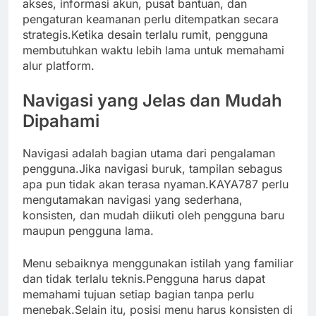
akses, informasi akun, pusat bantuan, dan
pengaturan keamanan perlu ditempatkan secara
strategis.Ketika desain terlalu rumit, pengguna
membutuhkan waktu lebih lama untuk memahami
alur platform.
Navigasi yang Jelas dan Mudah
Dipahami
Navigasi adalah bagian utama dari pengalaman
pengguna.Jika navigasi buruk, tampilan sebagus
apa pun tidak akan terasa nyaman.KAYA787 perlu
mengutamakan navigasi yang sederhana,
konsisten, dan mudah diikuti oleh pengguna baru
maupun pengguna lama.
Menu sebaiknya menggunakan istilah yang familiar
dan tidak terlalu teknis.Pengguna harus dapat
memahami tujuan setiap bagian tanpa perlu
menebak.Selain itu, posisi menu harus konsisten di