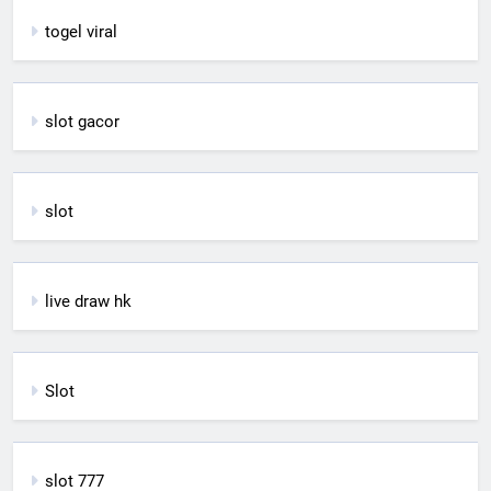
togel viral
slot gacor
slot
live draw hk
Slot
slot 777