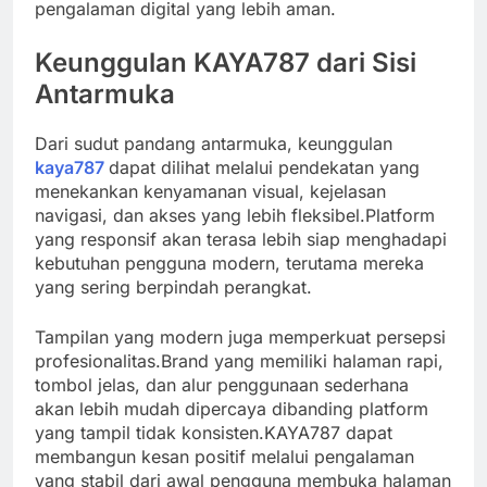
pengalaman digital yang lebih aman.
Keunggulan KAYA787 dari Sisi
Antarmuka
Dari sudut pandang antarmuka, keunggulan
kaya787
dapat dilihat melalui pendekatan yang
menekankan kenyamanan visual, kejelasan
navigasi, dan akses yang lebih fleksibel.Platform
yang responsif akan terasa lebih siap menghadapi
kebutuhan pengguna modern, terutama mereka
yang sering berpindah perangkat.
Tampilan yang modern juga memperkuat persepsi
profesionalitas.Brand yang memiliki halaman rapi,
tombol jelas, dan alur penggunaan sederhana
akan lebih mudah dipercaya dibanding platform
yang tampil tidak konsisten.KAYA787 dapat
membangun kesan positif melalui pengalaman
yang stabil dari awal pengguna membuka halaman