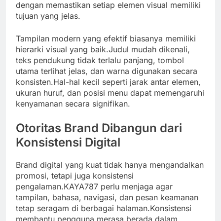
dengan memastikan setiap elemen visual memiliki
tujuan yang jelas.
Tampilan modern yang efektif biasanya memiliki
hierarki visual yang baik.Judul mudah dikenali,
teks pendukung tidak terlalu panjang, tombol
utama terlihat jelas, dan warna digunakan secara
konsisten.Hal-hal kecil seperti jarak antar elemen,
ukuran huruf, dan posisi menu dapat memengaruhi
kenyamanan secara signifikan.
Otoritas Brand Dibangun dari
Konsistensi Digital
Brand digital yang kuat tidak hanya mengandalkan
promosi, tetapi juga konsistensi
pengalaman.KAYA787 perlu menjaga agar
tampilan, bahasa, navigasi, dan pesan keamanan
tetap seragam di berbagai halaman.Konsistensi
membantu pengguna merasa berada dalam