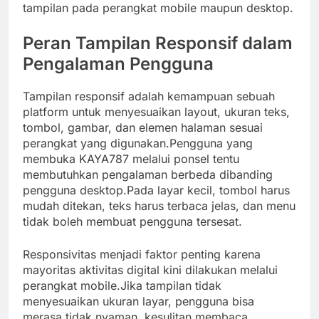
tampilan pada perangkat mobile maupun desktop.
Peran Tampilan Responsif dalam
Pengalaman Pengguna
Tampilan responsif adalah kemampuan sebuah
platform untuk menyesuaikan layout, ukuran teks,
tombol, gambar, dan elemen halaman sesuai
perangkat yang digunakan.Pengguna yang
membuka KAYA787 melalui ponsel tentu
membutuhkan pengalaman berbeda dibanding
pengguna desktop.Pada layar kecil, tombol harus
mudah ditekan, teks harus terbaca jelas, dan menu
tidak boleh membuat pengguna tersesat.
Responsivitas menjadi faktor penting karena
mayoritas aktivitas digital kini dilakukan melalui
perangkat mobile.Jika tampilan tidak
menyesuaikan ukuran layar, pengguna bisa
merasa tidak nyaman, kesulitan membaca