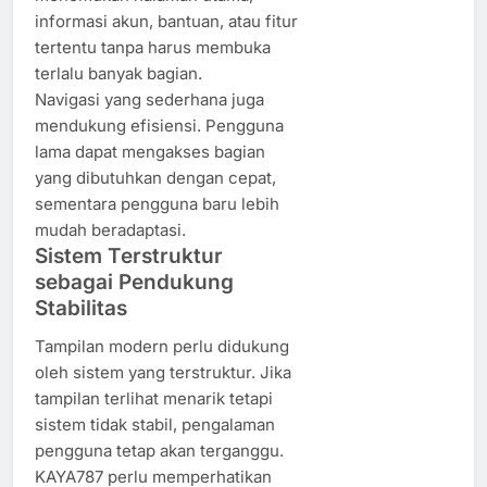
informasi akun, bantuan, atau fitur
tertentu tanpa harus membuka
terlalu banyak bagian.
Navigasi yang sederhana juga
mendukung efisiensi. Pengguna
lama dapat mengakses bagian
yang dibutuhkan dengan cepat,
sementara pengguna baru lebih
mudah beradaptasi.
Sistem Terstruktur
sebagai Pendukung
Stabilitas
Tampilan modern perlu didukung
oleh sistem yang terstruktur. Jika
tampilan terlihat menarik tetapi
sistem tidak stabil, pengalaman
pengguna tetap akan terganggu.
KAYA787 perlu memperhatikan