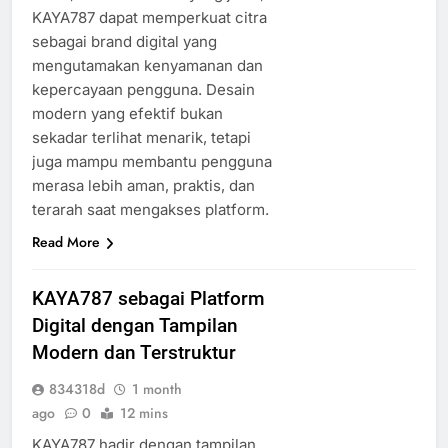
KAYA787 dapat memperkuat citra
sebagai brand digital yang
mengutamakan kenyamanan dan
kepercayaan pengguna. Desain
modern yang efektif bukan
sekadar terlihat menarik, tetapi
juga mampu membantu pengguna
merasa lebih aman, praktis, dan
terarah saat mengakses platform.
Read More
KAYA787 sebagai Platform
Digital dengan Tampilan
Modern dan Terstruktur
834318d
1 month
ago
0
12 mins
KAYA787 hadir dengan tampilan