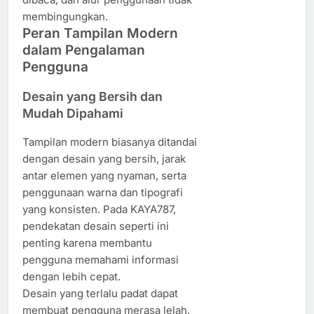
membingungkan.
Peran Tampilan Modern
dalam Pengalaman
Pengguna
Desain yang Bersih dan
Mudah Dipahami
Tampilan modern biasanya ditandai
dengan desain yang bersih, jarak
antar elemen yang nyaman, serta
penggunaan warna dan tipografi
yang konsisten. Pada KAYA787,
pendekatan desain seperti ini
penting karena membantu
pengguna memahami informasi
dengan lebih cepat.
Desain yang terlalu padat dapat
membuat pengguna merasa lelah.