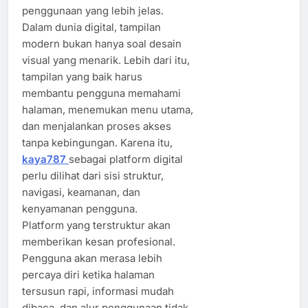
penggunaan yang lebih jelas.
Dalam dunia digital, tampilan
modern bukan hanya soal desain
visual yang menarik. Lebih dari itu,
tampilan yang baik harus
membantu pengguna memahami
halaman, menemukan menu utama,
dan menjalankan proses akses
tanpa kebingungan. Karena itu,
kaya787
sebagai platform digital
perlu dilihat dari sisi struktur,
navigasi, keamanan, dan
kenyamanan pengguna.
Platform yang terstruktur akan
memberikan kesan profesional.
Pengguna akan merasa lebih
percaya diri ketika halaman
tersusun rapi, informasi mudah
dibaca, dan alur penggunaan tidak