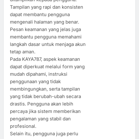
Tampilan yang rapi dan konsisten
dapat membantu pengguna
mengenali halaman yang benar.
Pesan keamanan yang jelas juga
membantu pengguna memahami
langkah dasar untuk menjaga akun
tetap aman.
Pada KAYA787, aspek keamanan
dapat diperkuat melalui form yang
mudah dipahami, instruksi
penggunaan yang tidak
membingungkan, serta tampilan
yang tidak berubah-ubah secara
drastis. Pengguna akan lebih
percaya jika sistem memberikan
pengalaman yang stabil dan
profesional.
Selain itu, pengguna juga perlu