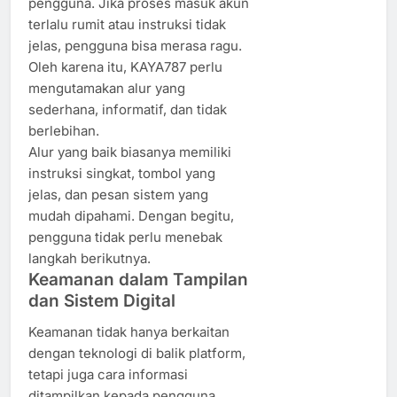
pengguna. Jika proses masuk akun
terlalu rumit atau instruksi tidak
jelas, pengguna bisa merasa ragu.
Oleh karena itu, KAYA787 perlu
mengutamakan alur yang
sederhana, informatif, dan tidak
berlebihan.
Alur yang baik biasanya memiliki
instruksi singkat, tombol yang
jelas, dan pesan sistem yang
mudah dipahami. Dengan begitu,
pengguna tidak perlu menebak
langkah berikutnya.
Keamanan dalam Tampilan
dan Sistem Digital
Keamanan tidak hanya berkaitan
dengan teknologi di balik platform,
tetapi juga cara informasi
ditampilkan kepada pengguna.