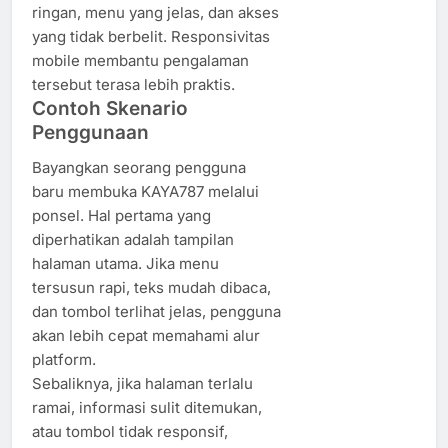
ringan, menu yang jelas, dan akses
yang tidak berbelit. Responsivitas
mobile membantu pengalaman
tersebut terasa lebih praktis.
Contoh Skenario
Penggunaan
Bayangkan seorang pengguna
baru membuka KAYA787 melalui
ponsel. Hal pertama yang
diperhatikan adalah tampilan
halaman utama. Jika menu
tersusun rapi, teks mudah dibaca,
dan tombol terlihat jelas, pengguna
akan lebih cepat memahami alur
platform.
Sebaliknya, jika halaman terlalu
ramai, informasi sulit ditemukan,
atau tombol tidak responsif,