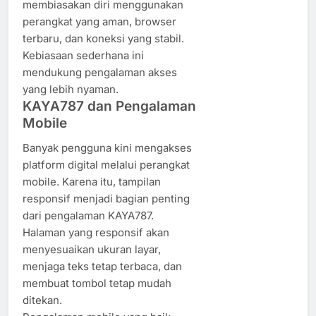
membiasakan diri menggunakan
perangkat yang aman, browser
terbaru, dan koneksi yang stabil.
Kebiasaan sederhana ini
mendukung pengalaman akses
yang lebih nyaman.
KAYA787 dan Pengalaman
Mobile
Banyak pengguna kini mengakses
platform digital melalui perangkat
mobile. Karena itu, tampilan
responsif menjadi bagian penting
dari pengalaman KAYA787.
Halaman yang responsif akan
menyesuaikan ukuran layar,
menjaga teks tetap terbaca, dan
membuat tombol tetap mudah
ditekan.