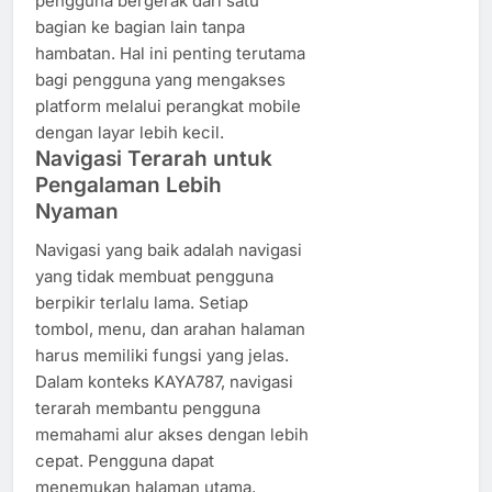
pengguna bergerak dari satu
bagian ke bagian lain tanpa
hambatan. Hal ini penting terutama
bagi pengguna yang mengakses
platform melalui perangkat mobile
dengan layar lebih kecil.
Navigasi Terarah untuk
Pengalaman Lebih
Nyaman
Navigasi yang baik adalah navigasi
yang tidak membuat pengguna
berpikir terlalu lama. Setiap
tombol, menu, dan arahan halaman
harus memiliki fungsi yang jelas.
Dalam konteks KAYA787, navigasi
terarah membantu pengguna
memahami alur akses dengan lebih
cepat. Pengguna dapat
menemukan halaman utama,