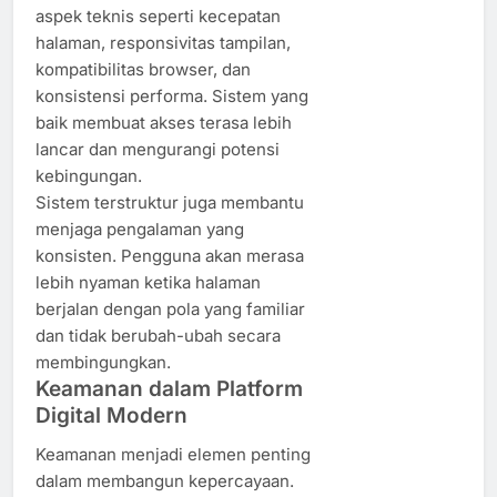
aspek teknis seperti kecepatan
halaman, responsivitas tampilan,
kompatibilitas browser, dan
konsistensi performa. Sistem yang
baik membuat akses terasa lebih
lancar dan mengurangi potensi
kebingungan.
Sistem terstruktur juga membantu
menjaga pengalaman yang
konsisten. Pengguna akan merasa
lebih nyaman ketika halaman
berjalan dengan pola yang familiar
dan tidak berubah-ubah secara
membingungkan.
Keamanan dalam Platform
Digital Modern
Keamanan menjadi elemen penting
dalam membangun kepercayaan.