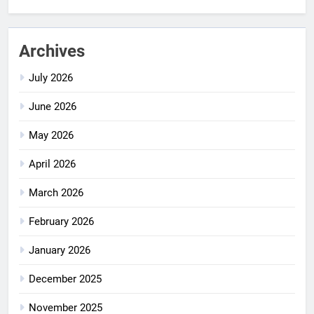
Archives
July 2026
June 2026
May 2026
April 2026
March 2026
February 2026
January 2026
December 2025
November 2025