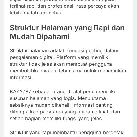
terlihat rapi dan profesional, rasa percaya akan
lebih mudah terbentuk.
Struktur Halaman yang Rapi dan
Mudah Dipahami
Struktur halaman adalah fondasi penting dalam
pengalaman digital. Platform yang memiliki
struktur tidak jelas akan membuat pengguna
membutuhkan waktu lebih lama untuk menemukan
informasi.
KAYA787 sebagai brand digital perlu memiliki
susunan halaman yang logis. Menu utama
sebaiknya mudah dikenali, informasi penting
ditempatkan pada area yang mudah dilihat, dan
setiap bagian memiliki fungsi yang jelas.
Struktur yang rapi membantu pengguna bergerak