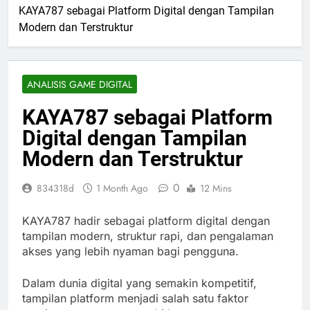
KAYA787 sebagai Platform Digital dengan Tampilan
Modern dan Terstruktur
ANALISIS GAME DIGITAL
KAYA787 sebagai Platform
Digital dengan Tampilan
Modern dan Terstruktur
0
834318d
1 Month Ago
12 Mins
KAYA787 hadir sebagai platform digital dengan
tampilan modern, struktur rapi, dan pengalaman
akses yang lebih nyaman bagi pengguna.
Dalam dunia digital yang semakin kompetitif,
tampilan platform menjadi salah satu faktor