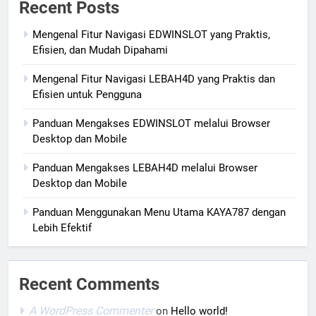
Recent Posts
Mengenal Fitur Navigasi EDWINSLOT yang Praktis,
Efisien, dan Mudah Dipahami
Mengenal Fitur Navigasi LEBAH4D yang Praktis dan
Efisien untuk Pengguna
Panduan Mengakses EDWINSLOT melalui Browser
Desktop dan Mobile
Panduan Mengakses LEBAH4D melalui Browser
Desktop dan Mobile
Panduan Menggunakan Menu Utama KAYA787 dengan
Lebih Efektif
Recent Comments
A WordPress Commenter
on
Hello world!