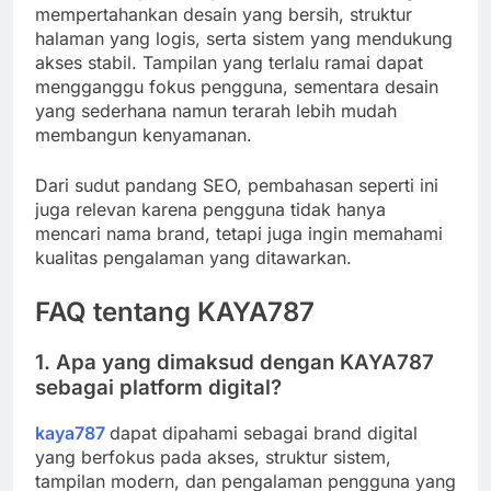
mempertahankan desain yang bersih, struktur
halaman yang logis, serta sistem yang mendukung
akses stabil. Tampilan yang terlalu ramai dapat
mengganggu fokus pengguna, sementara desain
yang sederhana namun terarah lebih mudah
membangun kenyamanan.
Dari sudut pandang SEO, pembahasan seperti ini
juga relevan karena pengguna tidak hanya
mencari nama brand, tetapi juga ingin memahami
kualitas pengalaman yang ditawarkan.
FAQ tentang KAYA787
1. Apa yang dimaksud dengan KAYA787
sebagai platform digital?
kaya787
dapat dipahami sebagai brand digital
yang berfokus pada akses, struktur sistem,
tampilan modern, dan pengalaman pengguna yang