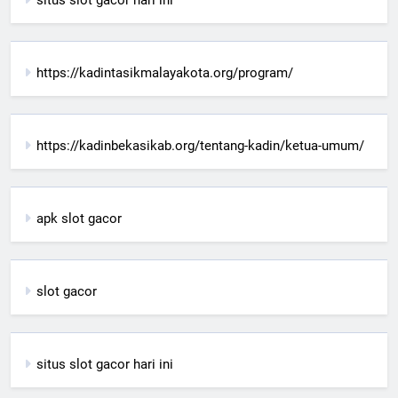
situs slot gacor hari ini
https://kadintasikmalayakota.org/program/
https://kadinbekasikab.org/tentang-kadin/ketua-umum/
apk slot gacor
slot gacor
situs slot gacor hari ini