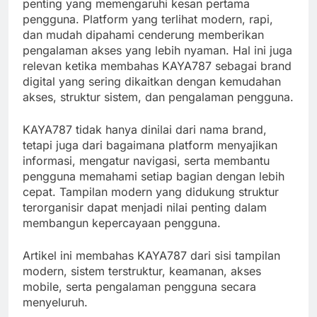
penting yang memengaruhi kesan pertama
pengguna. Platform yang terlihat modern, rapi,
dan mudah dipahami cenderung memberikan
pengalaman akses yang lebih nyaman. Hal ini juga
relevan ketika membahas KAYA787 sebagai brand
digital yang sering dikaitkan dengan kemudahan
akses, struktur sistem, dan pengalaman pengguna.
KAYA787 tidak hanya dinilai dari nama brand,
tetapi juga dari bagaimana platform menyajikan
informasi, mengatur navigasi, serta membantu
pengguna memahami setiap bagian dengan lebih
cepat. Tampilan modern yang didukung struktur
terorganisir dapat menjadi nilai penting dalam
membangun kepercayaan pengguna.
Artikel ini membahas KAYA787 dari sisi tampilan
modern, sistem terstruktur, keamanan, akses
mobile, serta pengalaman pengguna secara
menyeluruh.