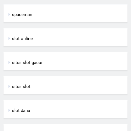
spaceman
slot online
situs slot gacor
situs slot
slot dana