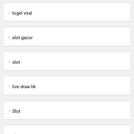
togel viral
slot gacor
slot
live draw hk
Slot