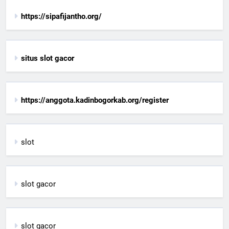
https://sipafijantho.org/
situs slot gacor
https://anggota.kadinbogorkab.org/register
slot
slot gacor
slot gacor