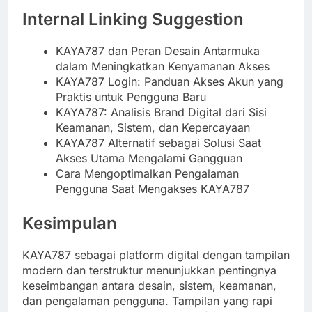
Internal Linking Suggestion
KAYA787 dan Peran Desain Antarmuka
dalam Meningkatkan Kenyamanan Akses
KAYA787 Login: Panduan Akses Akun yang
Praktis untuk Pengguna Baru
KAYA787: Analisis Brand Digital dari Sisi
Keamanan, Sistem, dan Kepercayaan
KAYA787 Alternatif sebagai Solusi Saat
Akses Utama Mengalami Gangguan
Cara Mengoptimalkan Pengalaman
Pengguna Saat Mengakses KAYA787
Kesimpulan
KAYA787 sebagai platform digital dengan tampilan
modern dan terstruktur menunjukkan pentingnya
keseimbangan antara desain, sistem, keamanan,
dan pengalaman pengguna. Tampilan yang rapi