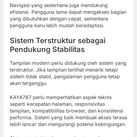
Navigasi yang sederhana juga mendukung
efisiensi. Pengguna lama dapat mengakses bagian
yang dibutuhkan dengan cepat, sementara
pengguna baru lebih mudah beradaptasi.
Sistem Terstruktur sebagai
Pendukung Stabilitas
Tampilan modern perlu didukung oleh sistem yang
terstruktur. Jika tampilan terlihat menarik tetapi
sistem tidak stabil, pengalaman pengguna tetap
akan terganggu.
KAYA787 perlu memperhatikan aspek teknis
seperti kecepatan halaman, responsivitas
tampilan, kompatibilitas browser, dan konsistensi
performa. Sistem yang baik membuat akses terasa
lebih lancar dan mengurangi potensi kebingungan.