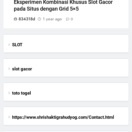
Eksperimen Kombinasi Khusus Slot Gacor
pada Situs dengan Grid 5×5
834318d
1 year ago
0
SLOT
slot gacor
toto togel
https://www.shrishaktigrahudyog.com/Contact.html