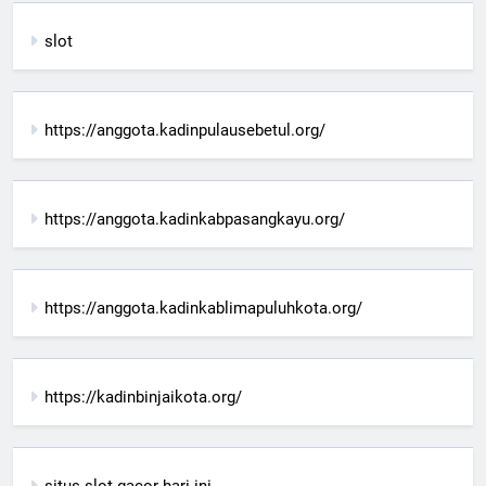
slot
https://anggota.kadinpulausebetul.org/
https://anggota.kadinkabpasangkayu.org/
https://anggota.kadinkablimapuluhkota.org/
https://kadinbinjaikota.org/