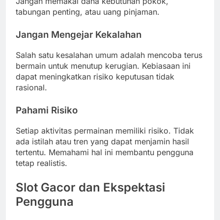
Jangan memakai dana kebutuhan pokok,
tabungan penting, atau uang pinjaman.
Jangan Mengejar Kekalahan
Salah satu kesalahan umum adalah mencoba terus
bermain untuk menutup kerugian. Kebiasaan ini
dapat meningkatkan risiko keputusan tidak
rasional.
Pahami Risiko
Setiap aktivitas permainan memiliki risiko. Tidak
ada istilah atau tren yang dapat menjamin hasil
tertentu. Memahami hal ini membantu pengguna
tetap realistis.
Slot Gacor dan Ekspektasi
Pengguna