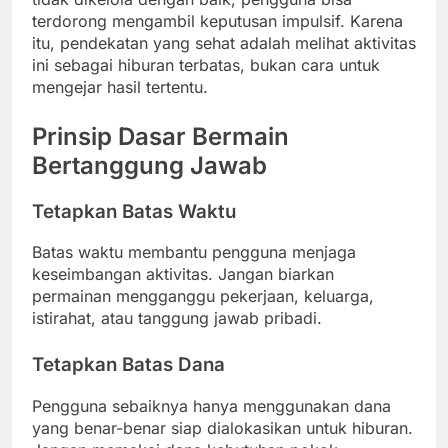
terdorong mengambil keputusan impulsif. Karena
itu, pendekatan yang sehat adalah melihat aktivitas
ini sebagai hiburan terbatas, bukan cara untuk
mengejar hasil tertentu.
Prinsip Dasar Bermain
Bertanggung Jawab
Tetapkan Batas Waktu
Batas waktu membantu pengguna menjaga
keseimbangan aktivitas. Jangan biarkan
permainan mengganggu pekerjaan, keluarga,
istirahat, atau tanggung jawab pribadi.
Tetapkan Batas Dana
Pengguna sebaiknya hanya menggunakan dana
yang benar-benar siap dialokasikan untuk hiburan.