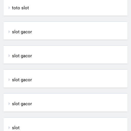
toto slot
slot gacor
slot gacor
slot gacor
slot gacor
slot