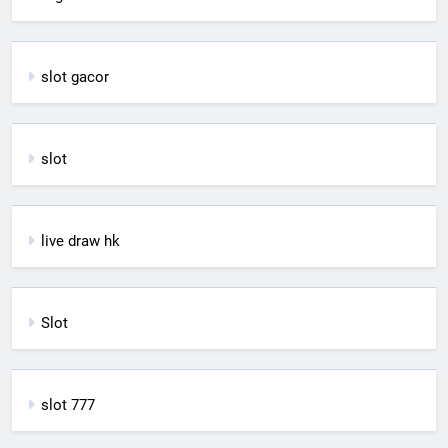
slot gacor
slot
live draw hk
Slot
slot 777