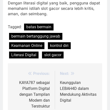
Dengan literasi digital yang baik, pengguna dapat
memahami istilah slot gacor secara lebih kritis,
aman, dan seimbang.
Tagged:
batas bermain
bermain bertanggung jawab
Keamanan Online
kontrol diri
Literasi Digital
slot gacor
Previous:
Next:
Post
navigation
KAYA787 sebagai
Keunggulan
Platform Digital
LEBAH4D dalam
dengan Tampilan
Mendukung Aktivitas
Modern dan
Digital
Terstruktur