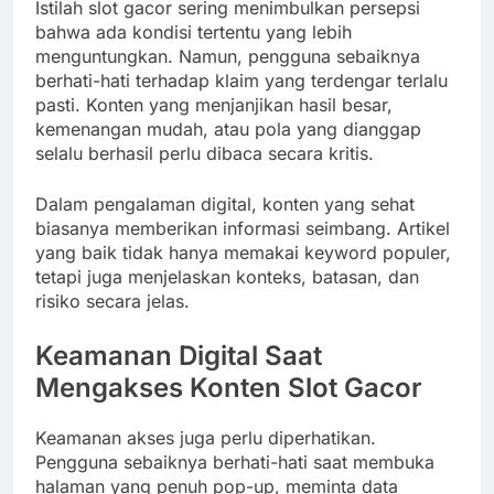
Istilah slot gacor sering menimbulkan persepsi
bahwa ada kondisi tertentu yang lebih
menguntungkan. Namun, pengguna sebaiknya
berhati-hati terhadap klaim yang terdengar terlalu
pasti. Konten yang menjanjikan hasil besar,
kemenangan mudah, atau pola yang dianggap
selalu berhasil perlu dibaca secara kritis.
Dalam pengalaman digital, konten yang sehat
biasanya memberikan informasi seimbang. Artikel
yang baik tidak hanya memakai keyword populer,
tetapi juga menjelaskan konteks, batasan, dan
risiko secara jelas.
Keamanan Digital Saat
Mengakses Konten Slot Gacor
Keamanan akses juga perlu diperhatikan.
Pengguna sebaiknya berhati-hati saat membuka
halaman yang penuh pop-up, meminta data