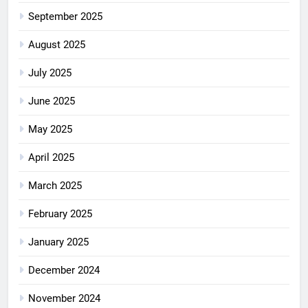
September 2025
August 2025
July 2025
June 2025
May 2025
April 2025
March 2025
February 2025
January 2025
December 2024
November 2024