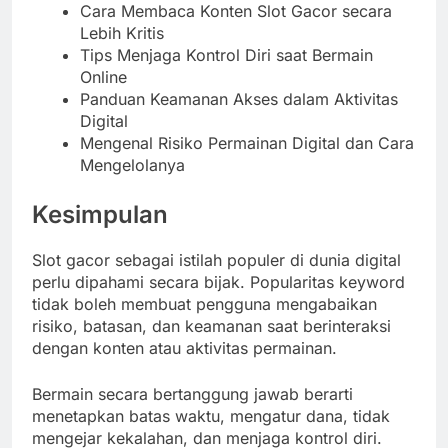
Cara Membaca Konten Slot Gacor secara
Lebih Kritis
Tips Menjaga Kontrol Diri saat Bermain
Online
Panduan Keamanan Akses dalam Aktivitas
Digital
Mengenal Risiko Permainan Digital dan Cara
Mengelolanya
Kesimpulan
Slot gacor sebagai istilah populer di dunia digital
perlu dipahami secara bijak. Popularitas keyword
tidak boleh membuat pengguna mengabaikan
risiko, batasan, dan keamanan saat berinteraksi
dengan konten atau aktivitas permainan.
Bermain secara bertanggung jawab berarti
menetapkan batas waktu, mengatur dana, tidak
mengejar kekalahan, dan menjaga kontrol diri.