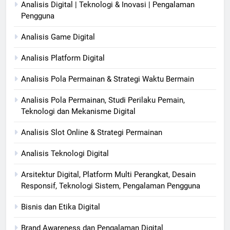
Analisis Digital | Teknologi & Inovasi | Pengalaman
Pengguna
Analisis Game Digital
Analisis Platform Digital
Analisis Pola Permainan & Strategi Waktu Bermain
Analisis Pola Permainan, Studi Perilaku Pemain,
Teknologi dan Mekanisme Digital
Analisis Slot Online & Strategi Permainan
Analisis Teknologi Digital
Arsitektur Digital, Platform Multi Perangkat, Desain
Responsif, Teknologi Sistem, Pengalaman Pengguna
Bisnis dan Etika Digital
Brand Awareness dan Pengalaman Digital