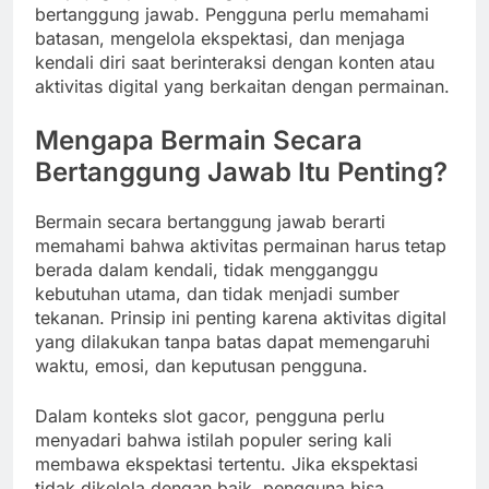
bertanggung jawab. Pengguna perlu memahami
batasan, mengelola ekspektasi, dan menjaga
kendali diri saat berinteraksi dengan konten atau
aktivitas digital yang berkaitan dengan permainan.
Mengapa Bermain Secara
Bertanggung Jawab Itu Penting?
Bermain secara bertanggung jawab berarti
memahami bahwa aktivitas permainan harus tetap
berada dalam kendali, tidak mengganggu
kebutuhan utama, dan tidak menjadi sumber
tekanan. Prinsip ini penting karena aktivitas digital
yang dilakukan tanpa batas dapat memengaruhi
waktu, emosi, dan keputusan pengguna.
Dalam konteks slot gacor, pengguna perlu
menyadari bahwa istilah populer sering kali
membawa ekspektasi tertentu. Jika ekspektasi
tidak dikelola dengan baik, pengguna bisa