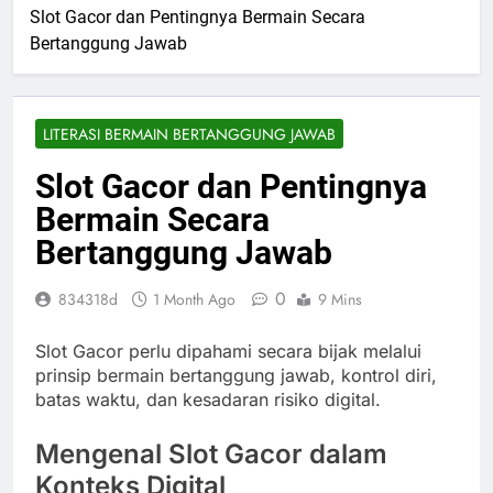
Slot Gacor dan Pentingnya Bermain Secara
Bertanggung Jawab
LITERASI BERMAIN BERTANGGUNG JAWAB
Slot Gacor dan Pentingnya
Bermain Secara
Bertanggung Jawab
0
834318d
1 Month Ago
9 Mins
Slot Gacor perlu dipahami secara bijak melalui
prinsip bermain bertanggung jawab, kontrol diri,
batas waktu, dan kesadaran risiko digital.
Mengenal Slot Gacor dalam
Konteks Digital