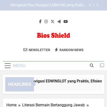
Skip
Panduan Mengakses EDWINSLOT melalui
to
Browser Desktop dan Mobile
content
Panduan Mengakses LEBAH4D melalui Browser
Desktop dan Mobile
Mengenal Fitur Navigasi EDWINSLOT yang
Praktis, Efisien, dan Mudah Dipahami
Mengenal Fitur Navigasi LEBAH4D yang Praktis
dan Efisien untuk Pengguna
Bios Shield
Lindungi Data Anda Dengan Layanan
Panduan Mengakses EDWINSLOT melalui
NEWSLETTER
RANDOM NEWS
Browser Desktop dan Mobile
Keamanan Digital Dari Bios Shield.
Panduan Mengakses LEBAH4D melalui Browser
Solusi Aman Untuk Era Digital.
Desktop dan Mobile
MENU
ngenal Fitur Navigasi EDWINSLOT yang Praktis, Efisien, dan
HEADLINES
Weeks Ago
Home
Literasi Bermain Bertanggung Jawab