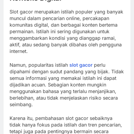
Slot gacor merupakan istilah populer yang banyak
muncul dalam pencarian online, percakapan
komunitas digital, dan berbagai konten bertema
permainan. Istilah ini sering digunakan untuk
menggambarkan kondisi yang dianggap ramai,
aktif, atau sedang banyak dibahas oleh pengguna
internet.
Namun, popularitas istilah
slot gacor
perlu
dipahami dengan sudut pandang yang bijak. Tidak
semua informasi yang memakai istilah ini dapat
dijadikan acuan. Sebagian konten mungkin
menggunakan bahasa yang terlalu menjanjikan,
berlebihan, atau tidak menjelaskan risiko secara
seimbang.
Karena itu, pembahasan slot gacor sebaiknya
tidak hanya fokus pada istilah dan tren pencarian,
tetapi juga pada pentingnya bermain secara