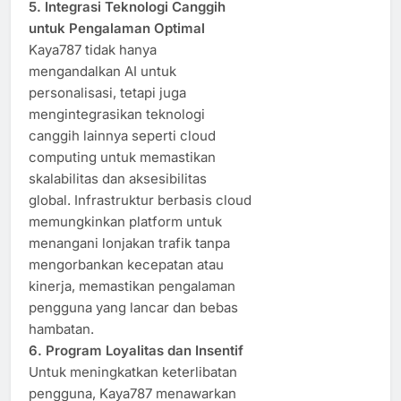
5. Integrasi Teknologi Canggih
untuk Pengalaman Optimal
Kaya787 tidak hanya
mengandalkan AI untuk
personalisasi, tetapi juga
mengintegrasikan teknologi
canggih lainnya seperti cloud
computing untuk memastikan
skalabilitas dan aksesibilitas
global. Infrastruktur berbasis cloud
memungkinkan platform untuk
menangani lonjakan trafik tanpa
mengorbankan kecepatan atau
kinerja, memastikan pengalaman
pengguna yang lancar dan bebas
hambatan.​
6. Program Loyalitas dan Insentif
Untuk meningkatkan keterlibatan
pengguna, Kaya787 menawarkan