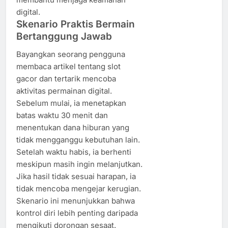
digital.
Skenario Praktis Bermain
Bertanggung Jawab
Bayangkan seorang pengguna
membaca artikel tentang slot
gacor dan tertarik mencoba
aktivitas permainan digital.
Sebelum mulai, ia menetapkan
batas waktu 30 menit dan
menentukan dana hiburan yang
tidak mengganggu kebutuhan lain.
Setelah waktu habis, ia berhenti
meskipun masih ingin melanjutkan.
Jika hasil tidak sesuai harapan, ia
tidak mencoba mengejar kerugian.
Skenario ini menunjukkan bahwa
kontrol diri lebih penting daripada
mengikuti dorongan sesaat.