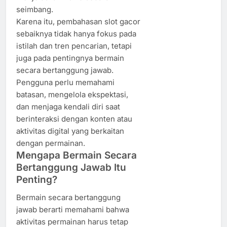
seimbang.
Karena itu, pembahasan slot gacor
sebaiknya tidak hanya fokus pada
istilah dan tren pencarian, tetapi
juga pada pentingnya bermain
secara bertanggung jawab.
Pengguna perlu memahami
batasan, mengelola ekspektasi,
dan menjaga kendali diri saat
berinteraksi dengan konten atau
aktivitas digital yang berkaitan
dengan permainan.
Mengapa Bermain Secara
Bertanggung Jawab Itu
Penting?
Bermain secara bertanggung
jawab berarti memahami bahwa
aktivitas permainan harus tetap