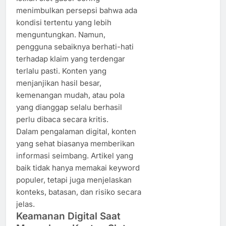
menimbulkan persepsi bahwa ada
kondisi tertentu yang lebih
menguntungkan. Namun,
pengguna sebaiknya berhati-hati
terhadap klaim yang terdengar
terlalu pasti. Konten yang
menjanjikan hasil besar,
kemenangan mudah, atau pola
yang dianggap selalu berhasil
perlu dibaca secara kritis.
Dalam pengalaman digital, konten
yang sehat biasanya memberikan
informasi seimbang. Artikel yang
baik tidak hanya memakai keyword
populer, tetapi juga menjelaskan
konteks, batasan, dan risiko secara
jelas.
Keamanan Digital Saat