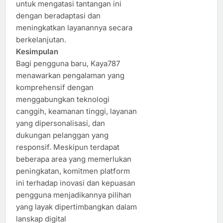
untuk mengatasi tantangan ini
dengan beradaptasi dan
meningkatkan layanannya secara
berkelanjutan.​
Kesimpulan
Bagi pengguna baru, Kaya787
menawarkan pengalaman yang
komprehensif dengan
menggabungkan teknologi
canggih, keamanan tinggi, layanan
yang dipersonalisasi, dan
dukungan pelanggan yang
responsif. Meskipun terdapat
beberapa area yang memerlukan
peningkatan, komitmen platform
ini terhadap inovasi dan kepuasan
pengguna menjadikannya pilihan
yang layak dipertimbangkan dalam
lanskap digital