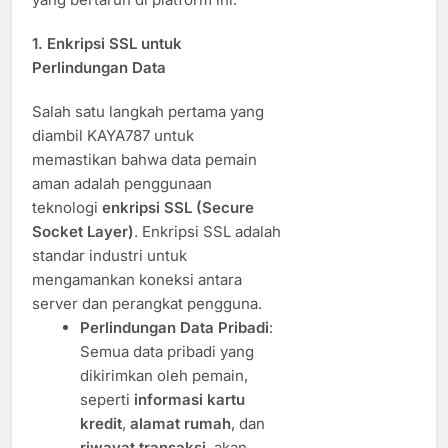
1. Enkripsi SSL untuk
Perlindungan Data
Salah satu langkah pertama yang
diambil KAYA787 untuk
memastikan bahwa data pemain
aman adalah penggunaan
teknologi
enkripsi SSL (Secure
Socket Layer)
. Enkripsi SSL adalah
standar industri untuk
mengamankan koneksi antara
server dan perangkat pengguna.
Perlindungan Data Pribadi
:
Semua data pribadi yang
dikirimkan oleh pemain,
seperti
informasi kartu
kredit
,
alamat rumah
, dan
riwayat transaksi
, akan