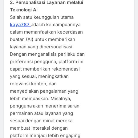
2. Personalisasi Layanan melalui
Teknologi AI
Salah satu keunggulan utama
kaya787
adalah kemampuannya
dalam memanfaatkan kecerdasan
buatan (AI) untuk memberikan
layanan yang dipersonalisasi.
Dengan menganalisis perilaku dan
preferensi pengguna, platform ini
dapat memberikan rekomendasi
yang sesuai, meningkatkan
relevansi konten, dan
menyediakan pengalaman yang
lebih memuaskan. Misalnya,
pengguna akan menerima saran
permainan atau layanan yang
sesuai dengan minat mereka,
membuat interaksi dengan
platform menjadi lebih engaging