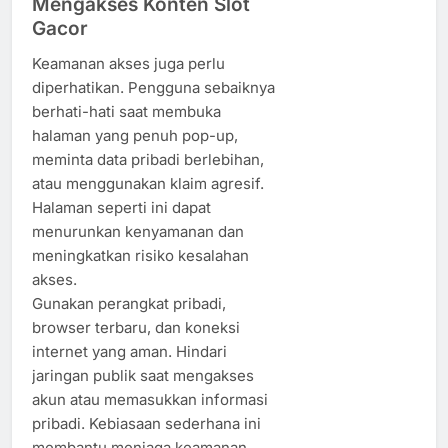
Mengakses Konten Slot
Gacor
Keamanan akses juga perlu
diperhatikan. Pengguna sebaiknya
berhati-hati saat membuka
halaman yang penuh pop-up,
meminta data pribadi berlebihan,
atau menggunakan klaim agresif.
Halaman seperti ini dapat
menurunkan kenyamanan dan
meningkatkan risiko kesalahan
akses.
Gunakan perangkat pribadi,
browser terbaru, dan koneksi
internet yang aman. Hindari
jaringan publik saat mengakses
akun atau memasukkan informasi
pribadi. Kebiasaan sederhana ini
membantu menjaga keamanan