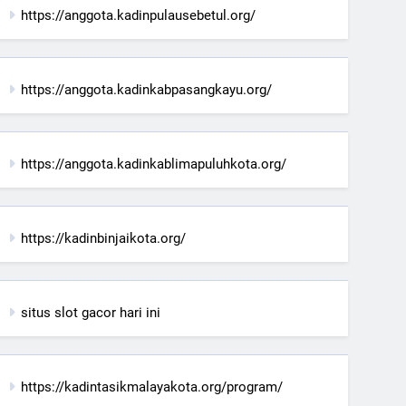
https://anggota.kadinpulausebetul.org/
https://anggota.kadinkabpasangkayu.org/
https://anggota.kadinkablimapuluhkota.org/
https://kadinbinjaikota.org/
situs slot gacor hari ini
https://kadintasikmalayakota.org/program/