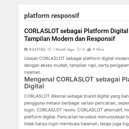
platform responsif
CORLASLOT sebagai Platform Digita
Tampilan Modern dan Responsif
834318d
1 Month Ago
0
9 Mins
Ulasan CORLASLOT sebagai platform digital moder
dengan akses mudah, tampilan rapi, serta pengal
nyaman.
Mengenal CORLASLOT sebagai Pl
Digital
CORLASLOT dikenal sebagai brand digital yang ban
pengguna melalui berbagai variasi pencarian, sep
login, CORLASLOT resmi, CORLASLOT alternatif, h
platform digital. Pencarian tersebut menunjukkan
tidak hanya ingin membuka halaman, tetapi juga i