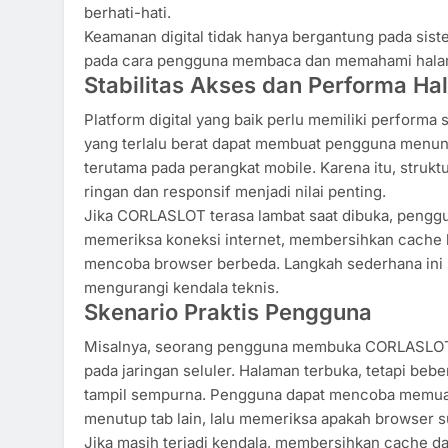
berhati-hati.
Keamanan digital tidak hanya bergantung pada siste
pada cara pengguna membaca dan memahami hala
Stabilitas Akses dan Performa H
Platform digital yang baik perlu memiliki performa 
yang terlalu berat dapat membuat pengguna menun
terutama pada perangkat mobile. Karena itu, strukt
ringan dan responsif menjadi nilai penting.
Jika CORLASLOT terasa lambat saat dibuka, pengg
memeriksa koneksi internet, membersihkan cache 
mencoba browser berbeda. Langkah sederhana ini
mengurangi kendala teknis.
Skenario Praktis Pengguna
Misalnya, seorang pengguna membuka CORLASLOT 
pada jaringan seluler. Halaman terbuka, tetapi be
tampil sempurna. Pengguna dapat mencoba memuat
menutup tab lain, lalu memeriksa apakah browser s
Jika masih terjadi kendala, membersihkan cache 