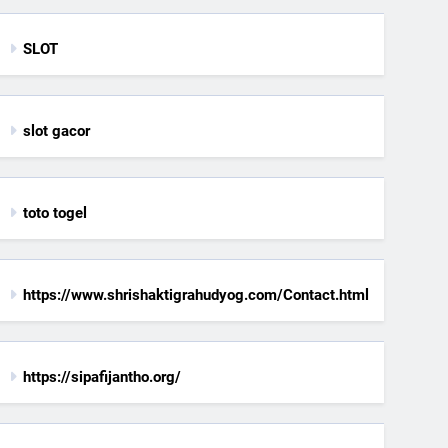
SLOT
slot gacor
toto togel
https://www.shrishaktigrahudyog.com/Contact.html
https://sipafijantho.org/