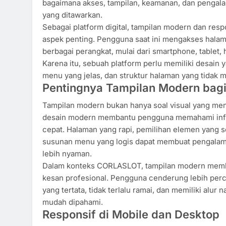
bagaimana akses, tampilan, keamanan, dan penga
yang ditawarkan.
Sebagai platform digital, tampilan modern dan resp
aspek penting. Pengguna saat ini mengakses halam
berbagai perangkat, mulai dari smartphone, tablet,
Karena itu, sebuah platform perlu memiliki desain
menu yang jelas, dan struktur halaman yang tidak
Pentingnya Tampilan Modern bag
Tampilan modern bukan hanya soal visual yang menar
desain modern membantu pengguna memahami inf
cepat. Halaman yang rapi, pemilihan elemen yang s
susunan menu yang logis dapat membuat pengalam
lebih nyaman.
Dalam konteks CORLASLOT, tampilan modern me
kesan profesional. Pengguna cenderung lebih per
yang tertata, tidak terlalu ramai, dan memiliki alur 
mudah dipahami.
Responsif di Mobile dan Desktop