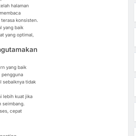
telah halaman
, membaca
terasa konsisten.
l yang baik
at yang optimal,
engutamakan
rn yang baik
tu pengguna
 sebaiknya tidak
lebih kuat jika
an seimbang.
es, cepat