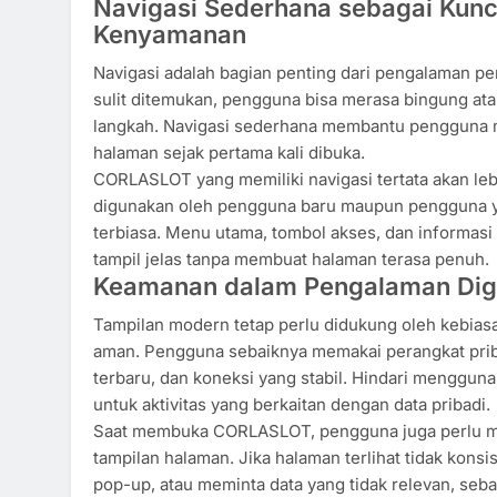
Navigasi Sederhana sebagai Kunc
Kenyamanan
Navigasi adalah bagian penting dari pengalaman p
sulit ditemukan, pengguna bisa merasa bingung ata
langkah. Navigasi sederhana membantu pengguna
halaman sejak pertama kali dibuka.
CORLASLOT yang memiliki navigasi tertata akan le
digunakan oleh pengguna baru maupun pengguna 
terbiasa. Menu utama, tombol akses, dan informasi
tampil jelas tanpa membuat halaman terasa penuh.
Keamanan dalam Pengalaman Digi
Tampilan modern tetap perlu didukung oleh kebias
aman. Pengguna sebaiknya memakai perangkat prib
terbaru, dan koneksi yang stabil. Hindari mengguna
untuk aktivitas yang berkaitan dengan data pribadi.
Saat membuka CORLASLOT, pengguna juga perlu 
tampilan halaman. Jika halaman terlihat tidak konsis
pop-up, atau meminta data yang tidak relevan, seba