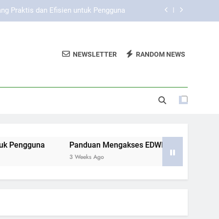
ng Praktis dan Efisien untuk Pengguna
melalui Browser Desktop dan Mobile
melalui Browser Desktop dan Mobile
NEWSLETTER
RANDOM NEWS
Praktis, Efisien, dan Mudah Dipahami
olusi Aman Untuk Era Digital.
ng Praktis dan Efisien untuk Pengguna
melalui Browser Desktop dan Mobile
melalui Browser Desktop dan Mobile
a
Panduan Mengakses EDWINSLOT melalui Browser Desk
3 Weeks Ago