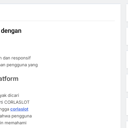
l dengan
n dan responsif
aman pengguna yang
atform
yak dicari
erti CORLASLOT
ingga
corlaslot
 bahwa pengguna
ngin memahami