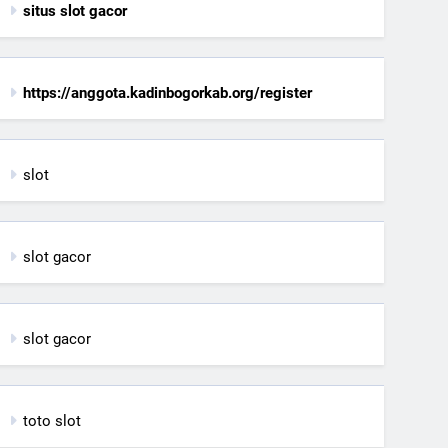
situs slot gacor
https://anggota.kadinbogorkab.org/register
slot
slot gacor
slot gacor
toto slot