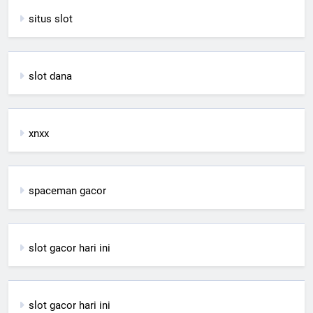
situs slot
slot dana
xnxx
spaceman gacor
slot gacor hari ini
slot gacor hari ini