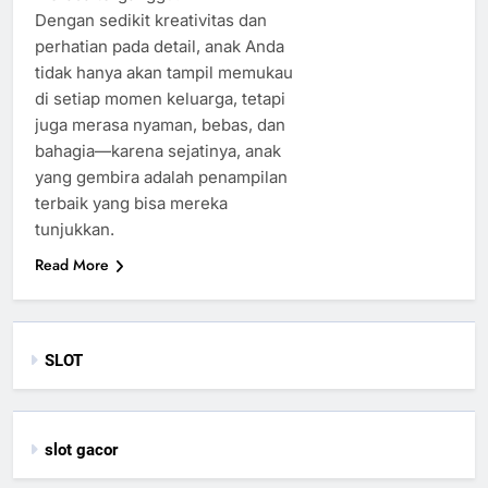
Dengan sedikit kreativitas dan
perhatian pada detail, anak Anda
tidak hanya akan tampil memukau
di setiap momen keluarga, tetapi
juga merasa nyaman, bebas, dan
bahagia—karena sejatinya, anak
yang gembira adalah penampilan
terbaik yang bisa mereka
tunjukkan.
Read More
SLOT
slot gacor