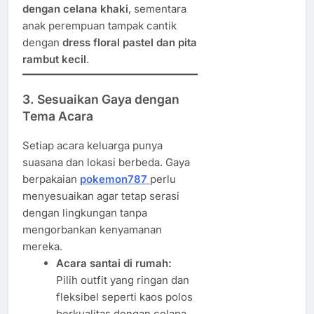
dengan celana khaki
, sementara
anak perempuan tampak cantik
dengan
dress floral pastel dan pita
rambut kecil
.
3. Sesuaikan Gaya dengan
Tema Acara
Setiap acara keluarga punya
suasana dan lokasi berbeda. Gaya
berpakaian
pokemon787
perlu
menyesuaikan agar tetap serasi
dengan lingkungan tanpa
mengorbankan kenyamanan
mereka.
Acara santai di rumah:
Pilih outfit yang ringan dan
fleksibel seperti kaos polos
berkualitas dengan celana