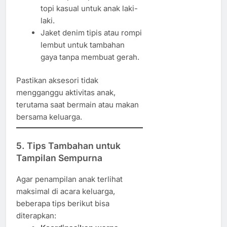
topi kasual untuk anak laki-
laki.
Jaket denim tipis atau rompi
lembut untuk tambahan
gaya tanpa membuat gerah.
Pastikan aksesori tidak
mengganggu aktivitas anak,
terutama saat bermain atau makan
bersama keluarga.
5. Tips Tambahan untuk
Tampilan Sempurna
Agar penampilan anak terlihat
maksimal di acara keluarga,
beberapa tips berikut bisa
diterapkan: