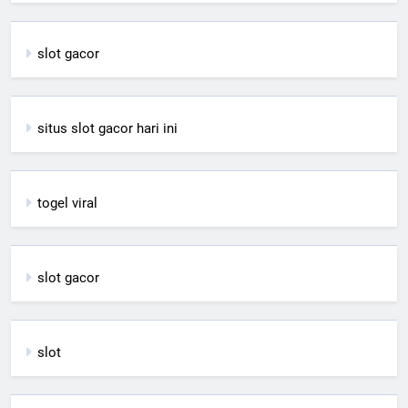
slot gacor
situs slot gacor hari ini
togel viral
slot gacor
slot