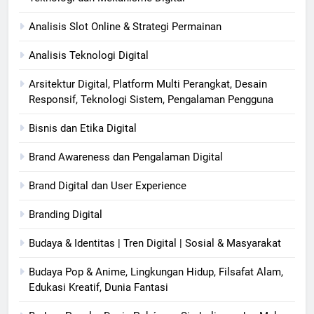
Analisis Slot Online & Strategi Permainan
Analisis Teknologi Digital
Arsitektur Digital, Platform Multi Perangkat, Desain
Responsif, Teknologi Sistem, Pengalaman Pengguna
Bisnis dan Etika Digital
Brand Awareness dan Pengalaman Digital
Brand Digital dan User Experience
Branding Digital
Budaya & Identitas | Tren Digital | Sosial & Masyarakat
Budaya Pop & Anime, Lingkungan Hidup, Filsafat Alam,
Edukasi Kreatif, Dunia Fantasi