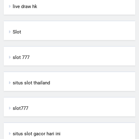
live draw hk
Slot
slot 777
situs slot thailand
slot777
situs slot gacor hari ini