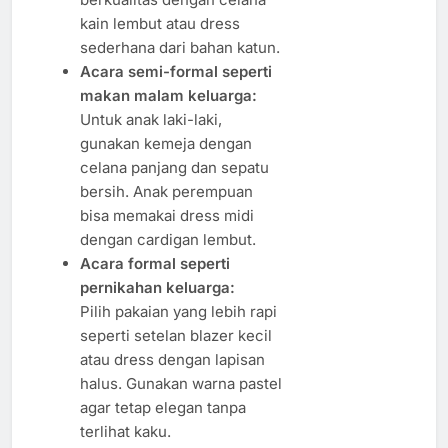
kain lembut atau dress
sederhana dari bahan katun.
Acara semi-formal seperti
makan malam keluarga:
Untuk anak laki-laki,
gunakan kemeja dengan
celana panjang dan sepatu
bersih. Anak perempuan
bisa memakai dress midi
dengan cardigan lembut.
Acara formal seperti
pernikahan keluarga:
Pilih pakaian yang lebih rapi
seperti setelan blazer kecil
atau dress dengan lapisan
halus. Gunakan warna pastel
agar tetap elegan tanpa
terlihat kaku.