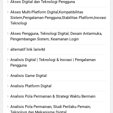
Akses Digital dan Teknologi Pengguna
Akses Multi-Platform Digital,Kompatibilitas
Sistem,Pengalaman Pengguna,Stabilitas Platform,Inovasi
Teknologi
Akses Pengguna, Teknologi Digital, Desain Antarmuka,
Pengembangan Sistem, Keamanan Login
alternatif link laris4d
Analisis Digital | Teknologi & Inovasi | Pengalaman
Pengguna
Analisis Game Digital
Analisis Platform Digital
Analisis Pola Permainan & Strategi Waktu Bermain
Analisis Pola Permainan, Studi Perilaku Pemain,
Teknologi dan Mekanisme Digital