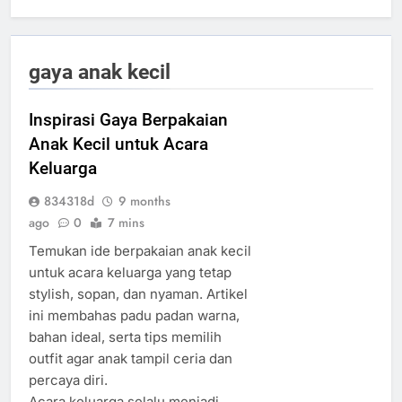
gaya anak kecil
Inspirasi Gaya Berpakaian
Anak Kecil untuk Acara
Keluarga
834318d
9 months
ago
0
7 mins
Temukan ide berpakaian anak kecil
untuk acara keluarga yang tetap
stylish, sopan, dan nyaman. Artikel
ini membahas padu padan warna,
bahan ideal, serta tips memilih
outfit agar anak tampil ceria dan
percaya diri.
Acara keluarga selalu menjadi