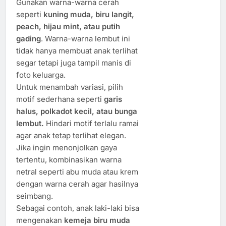
Gunakan warna-warna cerah
seperti
kuning muda, biru langit,
peach, hijau mint, atau putih
gading
. Warna-warna lembut ini
tidak hanya membuat anak terlihat
segar tetapi juga tampil manis di
foto keluarga.
Untuk menambah variasi, pilih
motif sederhana seperti
garis
halus, polkadot kecil, atau bunga
lembut.
Hindari motif terlalu ramai
agar anak tetap terlihat elegan.
Jika ingin menonjolkan gaya
tertentu, kombinasikan warna
netral seperti abu muda atau krem
dengan warna cerah agar hasilnya
seimbang.
Sebagai contoh, anak laki-laki bisa
mengenakan
kemeja biru muda