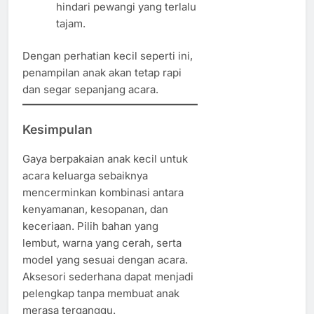
hindari pewangi yang terlalu
tajam.
Dengan perhatian kecil seperti ini,
penampilan anak akan tetap rapi
dan segar sepanjang acara.
Kesimpulan
Gaya berpakaian anak kecil untuk
acara keluarga sebaiknya
mencerminkan kombinasi antara
kenyamanan, kesopanan, dan
keceriaan. Pilih bahan yang
lembut, warna yang cerah, serta
model yang sesuai dengan acara.
Aksesori sederhana dapat menjadi
pelengkap tanpa membuat anak
merasa terganggu.