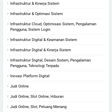
Infrastruktur & Kinerja Sistem
Infrastruktur & Optimasi Sistem
Infrastruktur Cloud, Optimisasi Sistem, Pengalaman
Pengguna, Sistem Login
Infrastruktur Digital & Keamanan Sistem
Infrastruktur Digital & Kinerja Sistem
Infrastruktur Digital, Desain Sistem, Pengalaman
Pengguna, Teknologi Terpadu
Inovasi Platform Digital
Judi Online
Judi Online, Slot Online, Hiburan
Judi Online, Slot, Peluang Menang