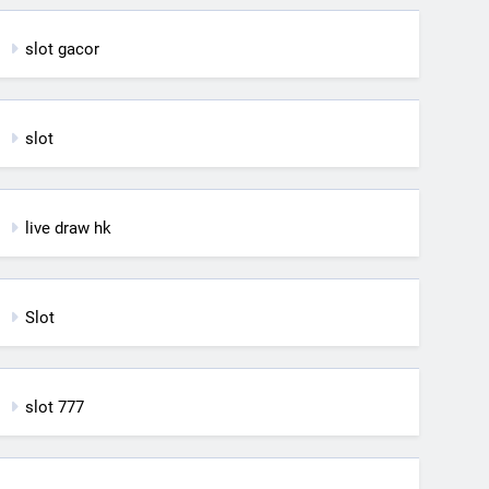
slot gacor
slot
live draw hk
Slot
slot 777