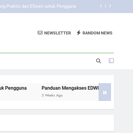
ng Praktis dan Efisien untuk Pengguna
melalui Browser Desktop dan Mobile
melalui Browser Desktop dan Mobile
NEWSLETTER
RANDOM NEWS
Praktis, Efisien, dan Mudah Dipahami
olusi Aman Untuk Era Digital.
ng Praktis dan Efisien untuk Pengguna
melalui Browser Desktop dan Mobile
melalui Browser Desktop dan Mobile
una
Panduan Mengakses EDWINSLOT melalui Browser D
3 Weeks Ago