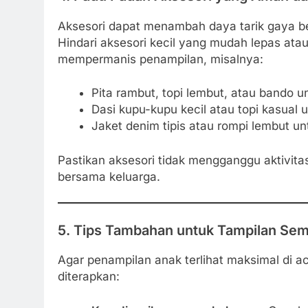
Aksesori dapat menambah daya tarik gaya ber
Hindari aksesori kecil yang mudah lepas ata
mempermanis penampilan, misalnya:
Pita rambut, topi lembut, atau bando 
Dasi kupu-kupu kecil atau topi kasual u
Jaket denim tipis atau rompi lembut 
Pastikan aksesori tidak mengganggu aktivit
bersama keluarga.
5. Tips Tambahan untuk Tampilan Se
Agar penampilan anak terlihat maksimal di ac
diterapkan: