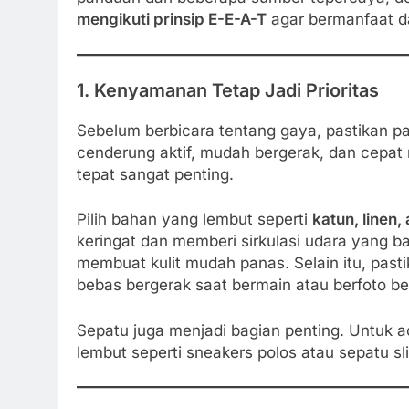
mengikuti prinsip E-E-A-T
agar bermanfaat da
1. Kenyamanan Tetap Jadi Prioritas
Sebelum berbicara tentang gaya, pastikan p
cenderung aktif, mudah bergerak, dan cepat
tepat sangat penting.
Pilih bahan yang lembut seperti
katun, linen,
keringat dan memberi sirkulasi udara yang bai
membuat kulit mudah panas. Selain itu, pasti
bebas bergerak saat bermain atau berfoto b
Sepatu juga menjadi bagian penting. Untuk 
lembut seperti sneakers polos atau sepatu sl