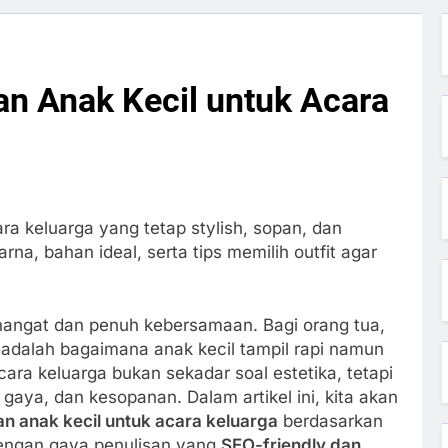
an Anak Kecil untuk Acara
ra keluarga yang tetap stylish, sopan, dan
a, bahan ideal, serta tips memilih outfit agar
hangat dan penuh kebersamaan. Bagi orang tua,
n adalah bagaimana anak kecil tampil rapi namun
ara keluarga bukan sekadar soal estetika, tetapi
ya, dan kesopanan. Dalam artikel ini, kita akan
an anak kecil untuk acara keluarga
berdasarkan
engan gaya penulisan yang
SEO-friendly dan