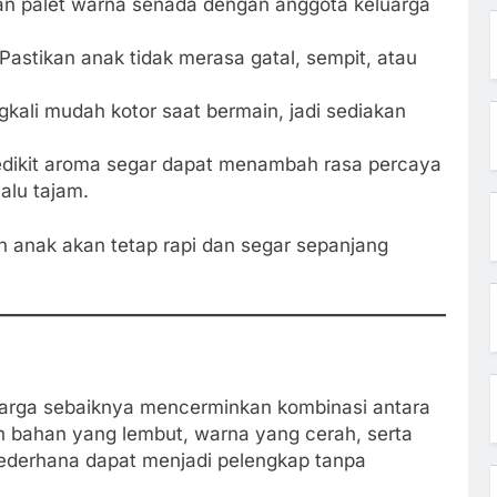
 palet warna senada dengan anggota keluarga
Pastikan anak tidak merasa gatal, sempit, atau
gkali mudah kotor saat bermain, jadi sediakan
dikit aroma segar dapat menambah rasa percaya
lalu tajam.
an anak akan tetap rapi dan segar sepanjang
uarga sebaiknya mencerminkan kombinasi antara
h bahan yang lembut, warna yang cerah, serta
sederhana dapat menjadi pelengkap tanpa