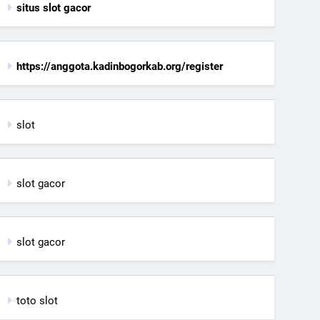
situs slot gacor
https://anggota.kadinbogorkab.org/register
slot
slot gacor
slot gacor
toto slot