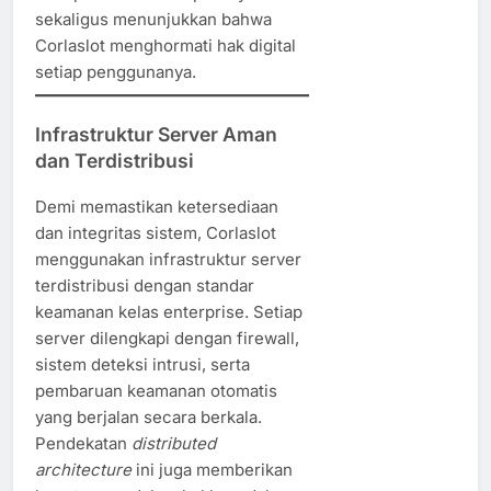
sekaligus menunjukkan bahwa
Corlaslot menghormati hak digital
setiap penggunanya.
Infrastruktur Server Aman
dan Terdistribusi
Demi memastikan ketersediaan
dan integritas sistem, Corlaslot
menggunakan infrastruktur server
terdistribusi dengan standar
keamanan kelas enterprise. Setiap
server dilengkapi dengan firewall,
sistem deteksi intrusi, serta
pembaruan keamanan otomatis
yang berjalan secara berkala.
Pendekatan
distributed
architecture
ini juga memberikan