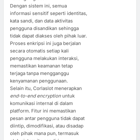
Dengan sistem ini, semua
informasi sensitif seperti identitas,
kata sandi, dan data aktivitas
pengguna disandikan sehingga
tidak dapat diakses oleh pihak luar.
Proses enkripsi ini juga berjalan
secara otomatis setiap kali
pengguna melakukan interaksi,
memastikan keamanan tetap
terjaga tanpa mengganggu
kenyamanan penggunaan.
Selain itu, Corlaslot menerapkan
end-to-end encryption
untuk
komunikasi internal di dalam
platform. Fitur ini memastikan
pesan antar pengguna tidak dapat
diintip, dimodifikasi, atau disadap
oleh pihak mana pun, termasuk