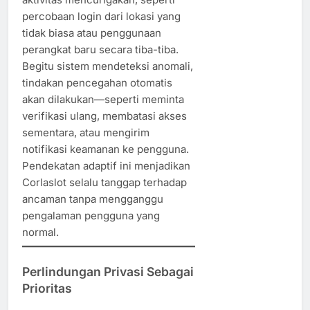
percobaan login dari lokasi yang
tidak biasa atau penggunaan
perangkat baru secara tiba-tiba.
Begitu sistem mendeteksi anomali,
tindakan pencegahan otomatis
akan dilakukan—seperti meminta
verifikasi ulang, membatasi akses
sementara, atau mengirim
notifikasi keamanan ke pengguna.
Pendekatan adaptif ini menjadikan
Corlaslot selalu tanggap terhadap
ancaman tanpa mengganggu
pengalaman pengguna yang
normal.
Perlindungan Privasi Sebagai
Prioritas