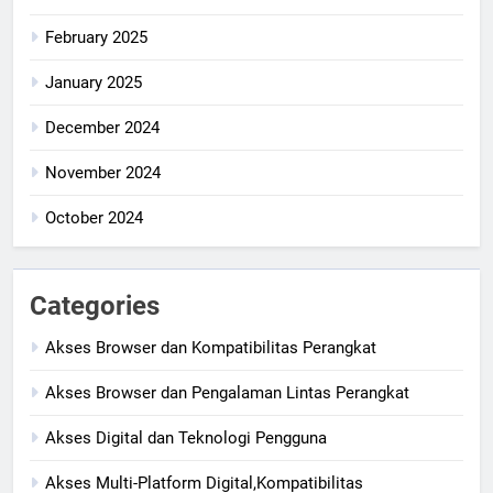
February 2025
January 2025
December 2024
November 2024
October 2024
Categories
Akses Browser dan Kompatibilitas Perangkat
Akses Browser dan Pengalaman Lintas Perangkat
Akses Digital dan Teknologi Pengguna
Akses Multi-Platform Digital,Kompatibilitas