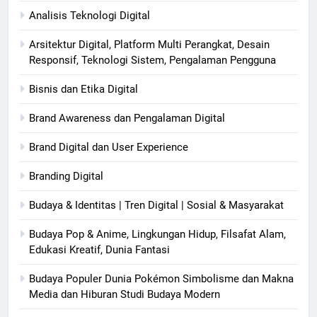
Analisis Teknologi Digital
Arsitektur Digital, Platform Multi Perangkat, Desain
Responsif, Teknologi Sistem, Pengalaman Pengguna
Bisnis dan Etika Digital
Brand Awareness dan Pengalaman Digital
Brand Digital dan User Experience
Branding Digital
Budaya & Identitas | Tren Digital | Sosial & Masyarakat
Budaya Pop & Anime, Lingkungan Hidup, Filsafat Alam,
Edukasi Kreatif, Dunia Fantasi
Budaya Populer Dunia Pokémon Simbolisme dan Makna
Media dan Hiburan Studi Budaya Modern