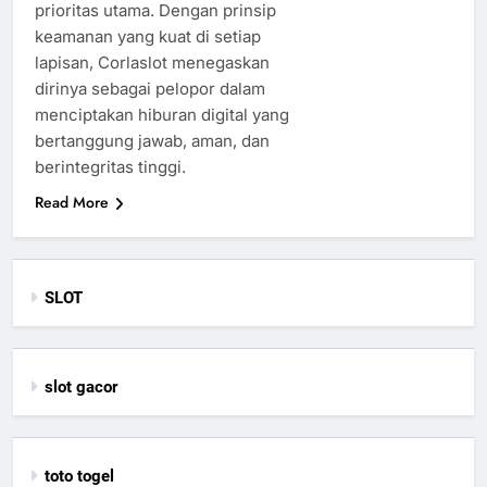
prioritas utama. Dengan prinsip
keamanan yang kuat di setiap
lapisan, Corlaslot menegaskan
dirinya sebagai pelopor dalam
menciptakan hiburan digital yang
bertanggung jawab, aman, dan
berintegritas tinggi.
Read More
SLOT
slot gacor
toto togel