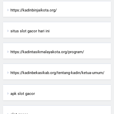
https://kadinbinjaikota.org/
situs slot gacor hari ini
https://kadintasikmalayakota.org/program/
https://kadinbekasikab.org/tentang-kadin/ketua-umum/
apk slot gacor