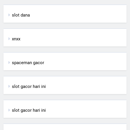
slot dana
xnxx
spaceman gacor
slot gacor hari ini
slot gacor hari ini