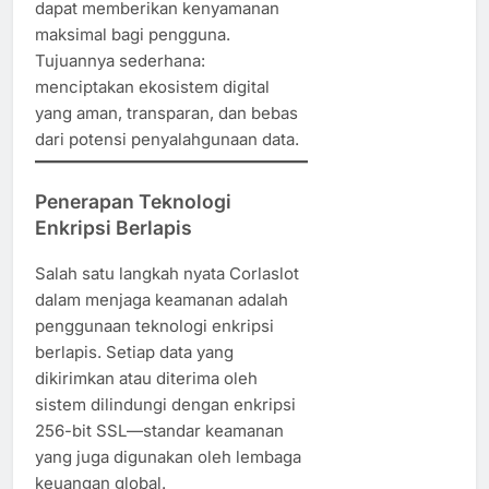
dapat memberikan kenyamanan
maksimal bagi pengguna.
Tujuannya sederhana:
menciptakan ekosistem digital
yang aman, transparan, dan bebas
dari potensi penyalahgunaan data.
Penerapan Teknologi
Enkripsi Berlapis
Salah satu langkah nyata Corlaslot
dalam menjaga keamanan adalah
penggunaan teknologi enkripsi
berlapis. Setiap data yang
dikirimkan atau diterima oleh
sistem dilindungi dengan enkripsi
256-bit SSL—standar keamanan
yang juga digunakan oleh lembaga
keuangan global.