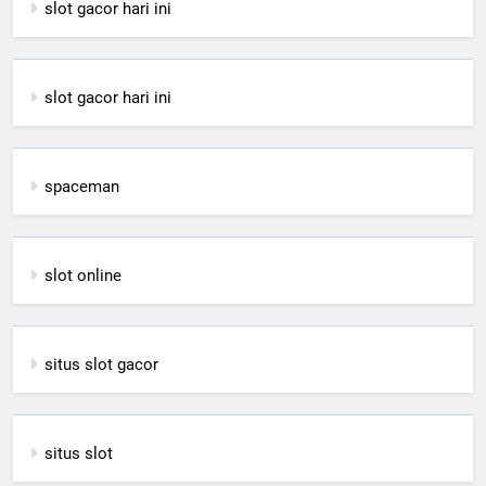
slot gacor hari ini
slot gacor hari ini
spaceman
slot online
situs slot gacor
situs slot