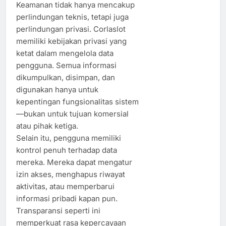
Keamanan tidak hanya mencakup
perlindungan teknis, tetapi juga
perlindungan privasi. Corlaslot
memiliki kebijakan privasi yang
ketat dalam mengelola data
pengguna. Semua informasi
dikumpulkan, disimpan, dan
digunakan hanya untuk
kepentingan fungsionalitas sistem
—bukan untuk tujuan komersial
atau pihak ketiga.
Selain itu, pengguna memiliki
kontrol penuh terhadap data
mereka. Mereka dapat mengatur
izin akses, menghapus riwayat
aktivitas, atau memperbarui
informasi pribadi kapan pun.
Transparansi seperti ini
memperkuat rasa kepercayaan