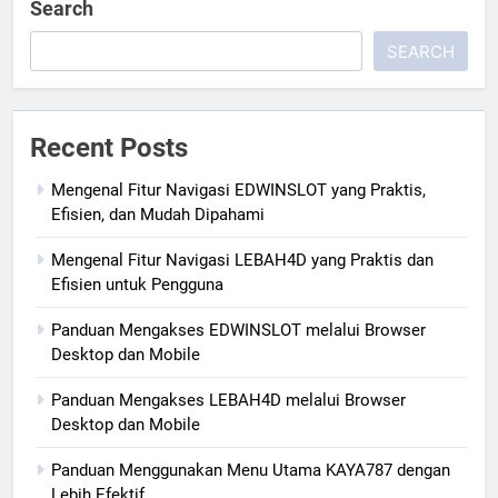
Search
SEARCH
Recent Posts
Mengenal Fitur Navigasi EDWINSLOT yang Praktis,
Efisien, dan Mudah Dipahami
Mengenal Fitur Navigasi LEBAH4D yang Praktis dan
Efisien untuk Pengguna
Panduan Mengakses EDWINSLOT melalui Browser
Desktop dan Mobile
Panduan Mengakses LEBAH4D melalui Browser
Desktop dan Mobile
Panduan Menggunakan Menu Utama KAYA787 dengan
Lebih Efektif