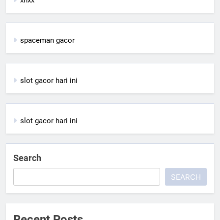
spaceman gacor
slot gacor hari ini
slot gacor hari ini
Search
SEARCH
Recent Posts