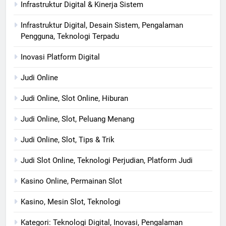
Infrastruktur Digital & Kinerja Sistem
Infrastruktur Digital, Desain Sistem, Pengalaman
Pengguna, Teknologi Terpadu
Inovasi Platform Digital
Judi Online
Judi Online, Slot Online, Hiburan
Judi Online, Slot, Peluang Menang
Judi Online, Slot, Tips & Trik
Judi Slot Online, Teknologi Perjudian, Platform Judi
Kasino Online, Permainan Slot
Kasino, Mesin Slot, Teknologi
Kategori: Teknologi Digital, Inovasi, Pengalaman