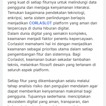
yang kuat di setiap fiturnya untuk melindungi data
pengguna dan menjaga kenyamanan interaksi.
Temukan bagaimana pendekatan teknologi,
enkripsi, serta sistem perlindungan berlapis
menjadikan
CORLASLOT
platform yang aman dan
terpercaya di dunia hiburan digital.
Dalam dunia digital yang semakin kompleks,
keamanan menjadi faktor penentu kepercayaan.
Corlaslot memahami hal ini dengan menjadikan
keamanan sebagai prioritas utama dalam setiap
pengembangan fitur dan sistemnya. Bagi
Corlaslot, keamanan bukan sekadar tambahan
teknis, melainkan filosofi desain yang tertanam di
seluruh aspek platform.
Setiap fitur yang dikembangkan selalu melalui
tahap analisis risiko dan pengujian mendalam agar
dapat memberikan kenyamanan maksimal bagi
pengguna. Tujuannya sederhana: menciptakan
ekosistem digital yang aman, transparan, dan