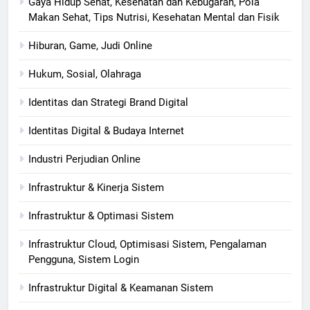
Gaya Hidup Sehat, Kesehatan dan Kebugaran, Pola
Makan Sehat, Tips Nutrisi, Kesehatan Mental dan Fisik
Hiburan, Game, Judi Online
Hukum, Sosial, Olahraga
Identitas dan Strategi Brand Digital
Identitas Digital & Budaya Internet
Industri Perjudian Online
Infrastruktur & Kinerja Sistem
Infrastruktur & Optimasi Sistem
Infrastruktur Cloud, Optimisasi Sistem, Pengalaman
Pengguna, Sistem Login
Infrastruktur Digital & Keamanan Sistem