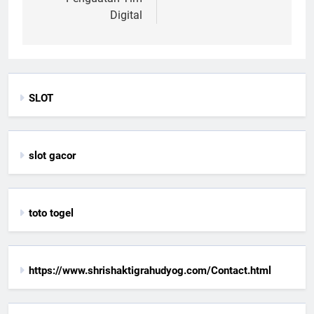
Digital
SLOT
slot gacor
toto togel
https://www.shrishaktigrahudyog.com/Contact.html