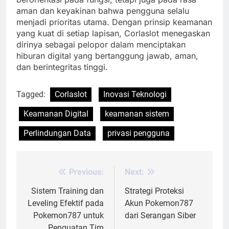
aman dan keyakinan bahwa pengguna selalu
menjadi prioritas utama. Dengan prinsip keamanan
yang kuat di setiap lapisan, Corlaslot menegaskan
dirinya sebagai pelopor dalam menciptakan
hiburan digital yang bertanggung jawab, aman,
dan berintegritas tinggi.
Tagged:
Corlaslot
Inovasi Teknologi
Keamanan Digital
keamanan sistem
Perlindungan Data
privasi pengguna
Previous:
Next:
Post
navigation
Sistem Training dan
Strategi Proteksi
Leveling Efektif pada
Akun Pokemon787
Pokemon787 untuk
dari Serangan Siber
Penguatan Tim