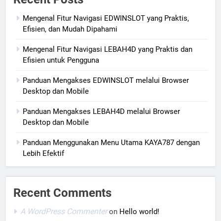
Mengenal Fitur Navigasi EDWINSLOT yang Praktis,
Efisien, dan Mudah Dipahami
Mengenal Fitur Navigasi LEBAH4D yang Praktis dan
Efisien untuk Pengguna
Panduan Mengakses EDWINSLOT melalui Browser
Desktop dan Mobile
Panduan Mengakses LEBAH4D melalui Browser
Desktop dan Mobile
Panduan Menggunakan Menu Utama KAYA787 dengan
Lebih Efektif
Recent Comments
A WordPress Commenter
on
Hello world!