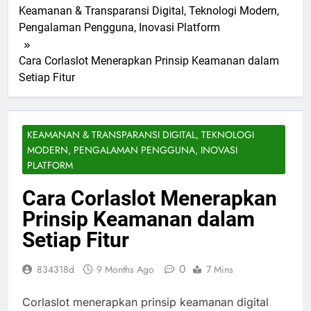
Keamanan & Transparansi Digital, Teknologi Modern,
Pengalaman Pengguna, Inovasi Platform
Cara Corlaslot Menerapkan Prinsip Keamanan dalam
Setiap Fitur
KEAMANAN & TRANSPARANSI DIGITAL, TEKNOLOGI
MODERN, PENGALAMAN PENGGUNA, INOVASI
PLATFORM
Cara Corlaslot Menerapkan
Prinsip Keamanan dalam
Setiap Fitur
0
834318d
9 Months Ago
7 Mins
Corlaslot menerapkan prinsip keamanan digital