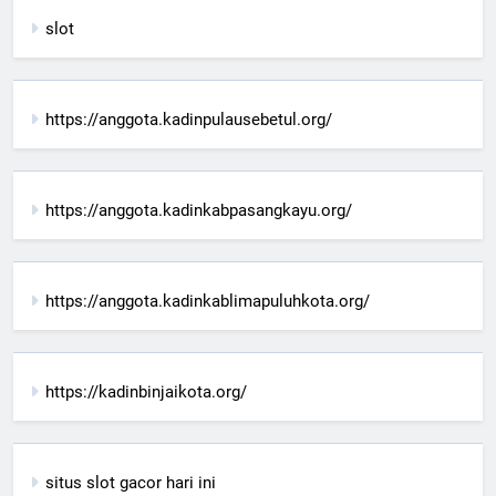
slot
https://anggota.kadinpulausebetul.org/
https://anggota.kadinkabpasangkayu.org/
https://anggota.kadinkablimapuluhkota.org/
https://kadinbinjaikota.org/
situs slot gacor hari ini