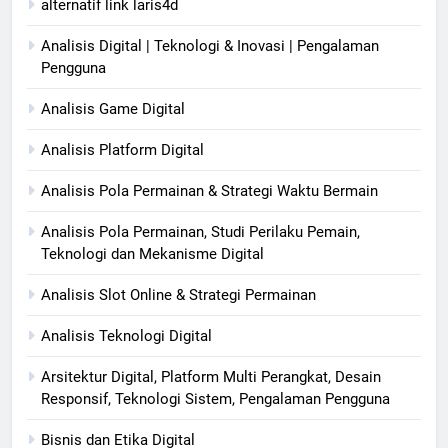
alternatif link laris4d
Analisis Digital | Teknologi & Inovasi | Pengalaman
Pengguna
Analisis Game Digital
Analisis Platform Digital
Analisis Pola Permainan & Strategi Waktu Bermain
Analisis Pola Permainan, Studi Perilaku Pemain,
Teknologi dan Mekanisme Digital
Analisis Slot Online & Strategi Permainan
Analisis Teknologi Digital
Arsitektur Digital, Platform Multi Perangkat, Desain
Responsif, Teknologi Sistem, Pengalaman Pengguna
Bisnis dan Etika Digital