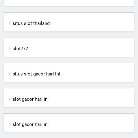
situs slot thailand
slot777
situs slot gacor hari ini
slot gacor hari ini
slot gacor hari ini