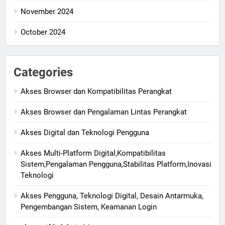
November 2024
October 2024
Categories
Akses Browser dan Kompatibilitas Perangkat
Akses Browser dan Pengalaman Lintas Perangkat
Akses Digital dan Teknologi Pengguna
Akses Multi-Platform Digital,Kompatibilitas
Sistem,Pengalaman Pengguna,Stabilitas Platform,Inovasi
Teknologi
Akses Pengguna, Teknologi Digital, Desain Antarmuka,
Pengembangan Sistem, Keamanan Login