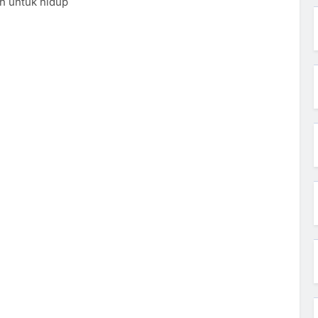
ih untuk hidup