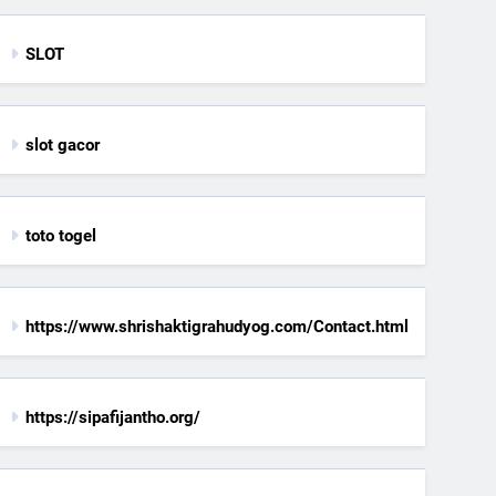
SLOT
slot gacor
toto togel
https://www.shrishaktigrahudyog.com/Contact.html
https://sipafijantho.org/