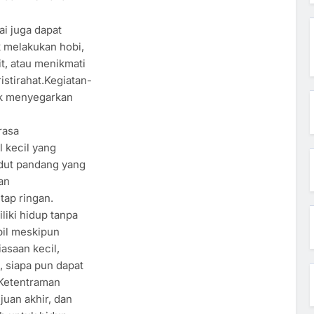
ai juga dapat
 melakukan hobi,
, atau menikmati
stirahat.Kegiatan-
uk menyegarkan
rasa
 kecil yang
udut pandang yang
an
tap ringan.
iki hidup tanpa
bil meskipun
asaan kecil,
 siapa pun dapat
.Ketentraman
juan akhir, dan