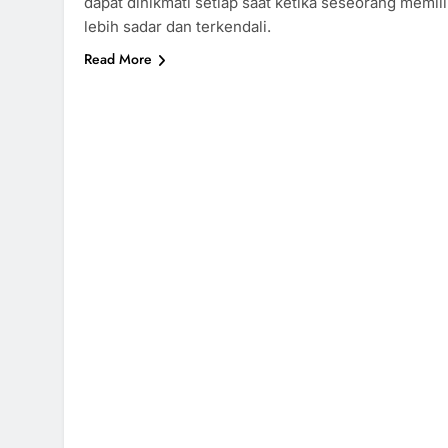
dapat dinikmati setiap saat ketika seseorang memil
lebih sadar dan terkendali.
Read More