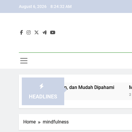
Skip
August 6, 2026
8:24:33 AM
to
content
Bio
Lindungi D
ang Praktis, Efisien, dan Mudah Dipahami
Mengenal Fit
2 Weeks Ago
HEADLINES
Home
mindfulness