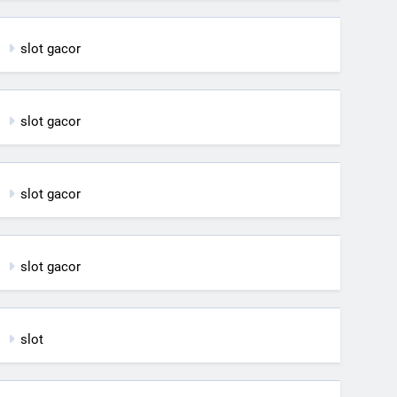
slot gacor
slot gacor
slot gacor
slot gacor
slot