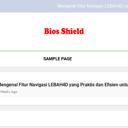
Mengenal Fitur Navigasi LEBAH4D ya
Panduan Mengakses EDWINSLOT 
Panduan Mengakses LEBAH4D 
s Shield
Mengenal Fitur Navigasi EDWINSLOT yang 
ata Anda Dengan Layanan Keamanan Digital Dari Bios Shield. S
Mengenal Fitur Navigasi LEBAH4D ya
SAMPLE PAGE
Panduan Mengakses EDWINSLOT 
Panduan Mengakses LEBAH4D 
ur Navigasi LEBAH4D yang Praktis dan Efisien untuk Pengguna