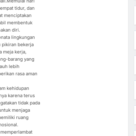
ali.Memulai hari
empat tidur, dan
at menciptakan
tabil membentuk
kan diri.
enata lingkungan
pikiran bekerja
a meja kerja,
ang-barang yang
auh lebih
erikan rasa aman
lam kehidupan
nya karena terus
gatakan tidak pada
 untuk menjaga
emiliki ruang
mosional.
n memperlambat