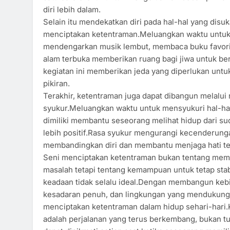
diri lebih dalam.
Selain itu mendekatkan diri pada hal-hal yang disuk
menciptakan ketentraman.Meluangkan waktu untuk
mendengarkan musik lembut, membaca buku favorit
alam terbuka memberikan ruang bagi jiwa untuk beri
kegiatan ini memberikan jeda yang diperlukan unt
pikiran.
Terakhir, ketentraman juga dapat dibangun melalui 
syukur.Meluangkan waktu untuk mensyukuri hal-hal
dimiliki membantu seseorang melihat hidup dari s
lebih positif.Rasa syukur mengurangi kecenderung
membandingkan diri dan membantu menjaga hati te
Seni menciptakan ketentraman bukan tentang memil
masalah tetapi tentang kemampuan untuk tetap sta
keadaan tidak selalu ideal.Dengan membangun kebi
kesadaran penuh, dan lingkungan yang mendukung,
menciptakan ketentraman dalam hidup sehari-hari
adalah perjalanan yang terus berkembang, bukan tu