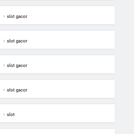
slot gacor
slot gacor
slot gacor
slot gacor
slot