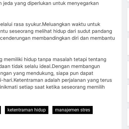
an jeda yang diperlukan untuk menyegarkan
melalui rasa syukur.Meluangkan waktu untuk
antu seseorang melihat hidup dari sudut pandang
 kecenderungan membandingkan diri dan membantu
 memiliki hidup tanpa masalah tetapi tentang
daan tidak selalu ideal.Dengan membangun
kungan yang mendukung, siapa pun dapat
-hari.Ketentraman adalah perjalanan yang terus
nikmati setiap saat ketika seseorang memilih
ketentraman hidup
manajemen stres