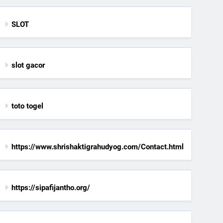
SLOT
slot gacor
toto togel
https://www.shrishaktigrahudyog.com/Contact.html
https://sipafijantho.org/