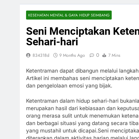
KESEHATAN MENTAL & GAYA HIDUP SEIMBANG
Seni Menciptakan Kete
Sehari-hari
0
834318d
9 Months Ago
7 Mins
Ketentraman dapat dibangun melalui langkah-
Artikel ini membahas seni menciptakan keten
dan pengelolaan emosi yang bijak.
Ketentraman dalam hidup sehari-hari bukanla
merupakan hasil dari kebiasaan dan keputusa
orang merasa sulit untuk menemukan ketenan
dan berbagai situasi yang datang secara tib
yang mustahil untuk dicapai.Seni menciptaka
diterapkan dalam aktivitas harian melalui la