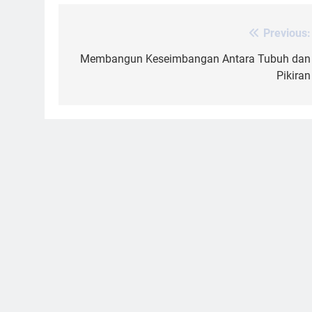
Previous:
Post
navigation
Membangun Keseimbangan Antara Tubuh dan
Pikiran