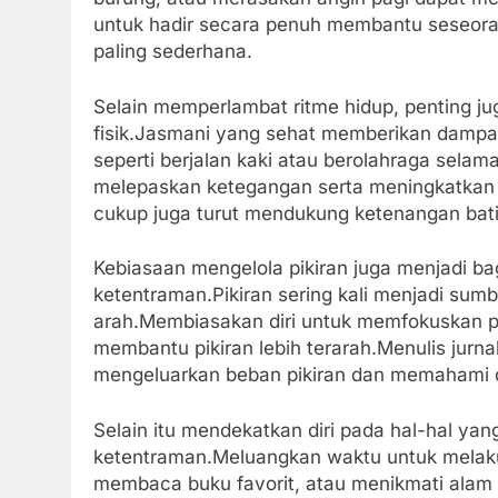
untuk hadir secara penuh membantu seseor
paling sederhana.
Selain memperlambat ritme hidup, penting j
fisik.Jasmani yang sehat memberikan dampak 
seperti berjalan kaki atau berolahraga sela
melepaskan ketegangan serta meningkatkan s
cukup juga turut mendukung ketenangan bati
Kebiasaan mengelola pikiran juga menjadi b
ketentraman.Pikiran sering kali menjadi sum
arah.Membiasakan diri untuk memfokuskan perh
membantu pikiran lebih terarah.Menulis jurnal
mengeluarkan beban pikiran dan memahami di
Selain itu mendekatkan diri pada hal-hal yan
ketentraman.Meluangkan waktu untuk melak
membaca buku favorit, atau menikmati alam 