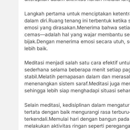
Langkah pertama untuk menciptakan keten
dalam diri.Ruang tenang ini terbentuk ket
emosi yang dirasakan.Menerima bahwa setiap
cemas—adalah hal yang wajar membantu se
bijak.Dengan menerima emosi secara utuh, 
lebih baik.
Meditasi menjadi salah satu cara efektif un
sederhana selama beberapa menit setiap pag
stabil.Melatih pernapasan dalam dan merasa
menenangkan sistem saraf.Meditasi juga 
sehingga lebih siap menghadapi situasi sehari
Selain meditasi, kedisiplinan dalam mengatur 
tertata dengan baik mengurangi rasa terbur
terkendali.Memulai hari dengan bangun pada
melakukan aktivitas ringan seperti peregang