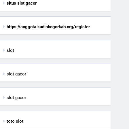
situs slot gacor
https://anggota.kadinbogorkab.org/register
slot
slot gacor
slot gacor
toto slot