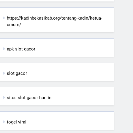
https://kadinbekasikab.org/tentang-kadin/ketua-
umum/
apk slot gacor
slot gacor
situs slot gacor hari ini
togel viral