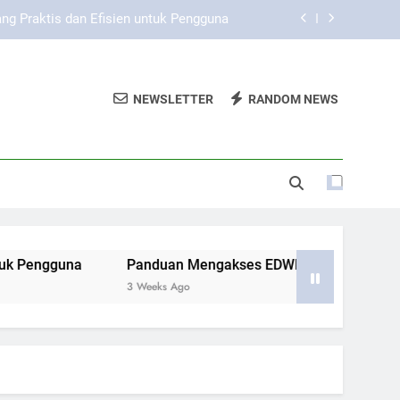
ng Praktis dan Efisien untuk Pengguna
melalui Browser Desktop dan Mobile
melalui Browser Desktop dan Mobile
NEWSLETTER
RANDOM NEWS
Praktis, Efisien, dan Mudah Dipahami
olusi Aman Untuk Era Digital.
ng Praktis dan Efisien untuk Pengguna
melalui Browser Desktop dan Mobile
melalui Browser Desktop dan Mobile
a
Panduan Mengakses EDWINSLOT melalui Browser Desk
3 Weeks Ago