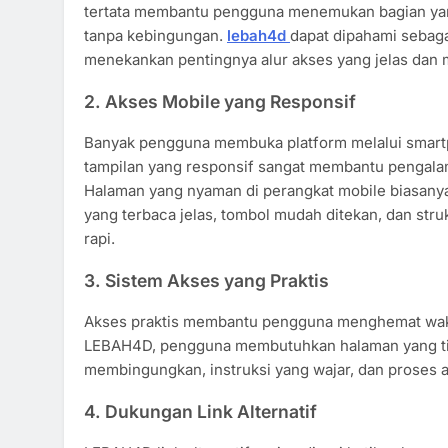
tertata membantu pengguna menemukan bagian ya
tanpa kebingungan.
lebah4d
dapat dipahami sebag
menekankan pentingnya alur akses yang jelas dan m
2. Akses Mobile yang Responsif
Banyak pengguna membuka platform melalui smartp
tampilan yang responsif sangat membantu pengala
Halaman yang nyaman di perangkat mobile biasanya
yang terbaca jelas, tombol mudah ditekan, dan stru
rapi.
3. Sistem Akses yang Praktis
Akses praktis membantu pengguna menghemat wak
LEBAH4D, pengguna membutuhkan halaman yang t
membingungkan, instruksi yang wajar, dan proses a
4. Dukungan Link Alternatif