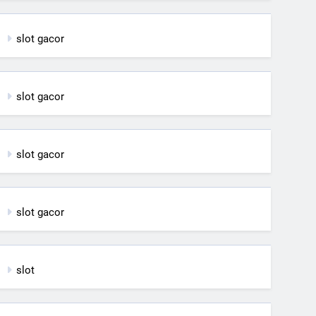
slot gacor
slot gacor
slot gacor
slot gacor
slot