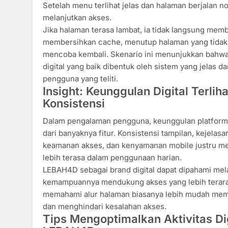
Setelah menu terlihat jelas dan halaman berjalan no
melanjutkan akses.
Jika halaman terasa lambat, ia tidak langsung memb
membersihkan cache, menutup halaman yang tidak d
mencoba kembali. Skenario ini menunjukkan bahw
digital yang baik dibentuk oleh sistem yang jelas d
pengguna yang teliti.
Insight: Keunggulan Digital Terliha
Konsistensi
Dalam pengalaman pengguna, keunggulan platform 
dari banyaknya fitur. Konsistensi tampilan, kejelasa
keamanan akses, dan kenyamanan mobile justru men
lebih terasa dalam penggunaan harian.
LEBAH4D sebagai brand digital dapat dipahami mela
kemampuannya mendukung akses yang lebih terar
memahami alur halaman biasanya lebih mudah mema
dan menghindari kesalahan akses.
Tips Mengoptimalkan Aktivitas Dig