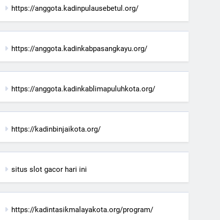
https://anggota.kadinpulausebetul.org/
https://anggota.kadinkabpasangkayu.org/
https://anggota.kadinkablimapuluhkota.org/
https://kadinbinjaikota.org/
situs slot gacor hari ini
https://kadintasikmalayakota.org/program/