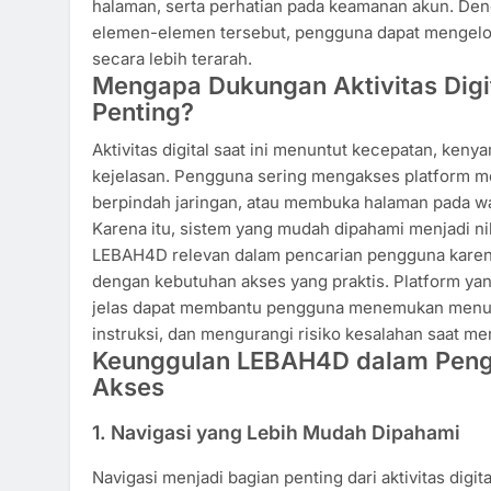
halaman, serta perhatian pada keamanan akun. D
elemen-elemen tersebut, pengguna dapat mengelola
secara lebih terarah.
Mengapa Dukungan Aktivitas Digit
Penting?
Aktivitas digital saat ini menuntut kecepatan, keny
kejelasan. Pengguna sering mengakses platform m
berpindah jaringan, atau membuka halaman pada w
Karena itu, sistem yang mudah dipahami menjadi nil
LEBAH4D relevan dalam pencarian pengguna karen
dengan kebutuhan akses yang praktis. Platform yan
jelas dapat membantu pengguna menemukan men
instruksi, dan mengurangi risiko kesalahan saat m
Keunggulan LEBAH4D dalam Pen
Akses
1. Navigasi yang Lebih Mudah Dipahami
Navigasi menjadi bagian penting dari aktivitas digi