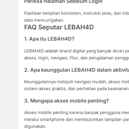
Periksa Halaman Sebelum Login
Pastikan tampilan konsisten, instruksi jelas, dan ti
data mencurigakan.
FAQ Seputar LEBAH4D
1. Apa itu LEBAH4D?
LEBAH4D adalah brand digital yang banyak dicari p
akses, login, navigasi, fitur, dan pengalaman pengg
2. Apa keunggulan LEBAH4D dalam aktivita
Keunggulannya meliputi navigasi mudah, akses mobi
sistem akses praktis, dan perhatian pada keamanan
3. Mengapa akses mobile penting?
Akses mobile penting karena banyak pengguna me
melalui smartphone dan membutuhkan tampilan y
digunakan.