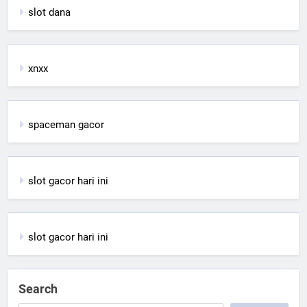
slot dana
xnxx
spaceman gacor
slot gacor hari ini
slot gacor hari ini
Search