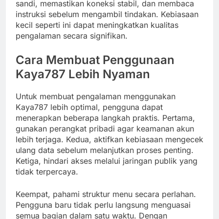
sandi, memastikan koneksi stabil, dan membaca
instruksi sebelum mengambil tindakan. Kebiasaan
kecil seperti ini dapat meningkatkan kualitas
pengalaman secara signifikan.
Cara Membuat Penggunaan
Kaya787 Lebih Nyaman
Untuk membuat pengalaman menggunakan
Kaya787 lebih optimal, pengguna dapat
menerapkan beberapa langkah praktis. Pertama,
gunakan perangkat pribadi agar keamanan akun
lebih terjaga. Kedua, aktifkan kebiasaan mengecek
ulang data sebelum melanjutkan proses penting.
Ketiga, hindari akses melalui jaringan publik yang
tidak terpercaya.
Keempat, pahami struktur menu secara perlahan.
Pengguna baru tidak perlu langsung menguasai
semua bagian dalam satu waktu. Dengan