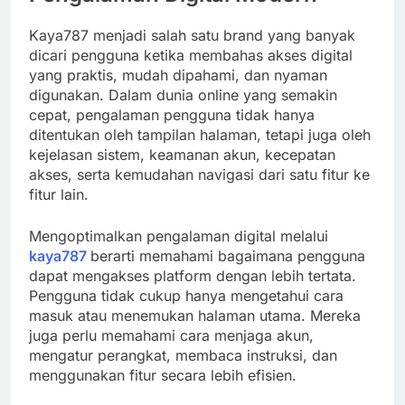
Kaya787 menjadi salah satu brand yang banyak
dicari pengguna ketika membahas akses digital
yang praktis, mudah dipahami, dan nyaman
digunakan. Dalam dunia online yang semakin
cepat, pengalaman pengguna tidak hanya
ditentukan oleh tampilan halaman, tetapi juga oleh
kejelasan sistem, keamanan akun, kecepatan
akses, serta kemudahan navigasi dari satu fitur ke
fitur lain.
Mengoptimalkan pengalaman digital melalui
kaya787
berarti memahami bagaimana pengguna
dapat mengakses platform dengan lebih tertata.
Pengguna tidak cukup hanya mengetahui cara
masuk atau menemukan halaman utama. Mereka
juga perlu memahami cara menjaga akun,
mengatur perangkat, membaca instruksi, dan
menggunakan fitur secara lebih efisien.