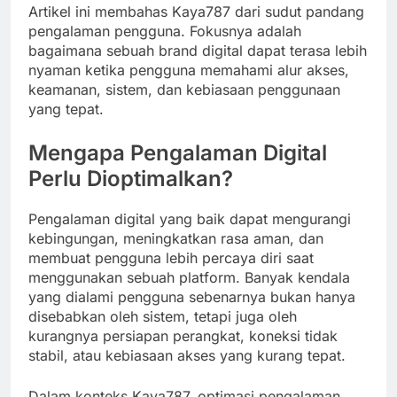
Artikel ini membahas Kaya787 dari sudut pandang
pengalaman pengguna. Fokusnya adalah
bagaimana sebuah brand digital dapat terasa lebih
nyaman ketika pengguna memahami alur akses,
keamanan, sistem, dan kebiasaan penggunaan
yang tepat.
Mengapa Pengalaman Digital
Perlu Dioptimalkan?
Pengalaman digital yang baik dapat mengurangi
kebingungan, meningkatkan rasa aman, dan
membuat pengguna lebih percaya diri saat
menggunakan sebuah platform. Banyak kendala
yang dialami pengguna sebenarnya bukan hanya
disebabkan oleh sistem, tetapi juga oleh
kurangnya persiapan perangkat, koneksi tidak
stabil, atau kebiasaan akses yang kurang tepat.
Dalam konteks Kaya787, optimasi pengalaman