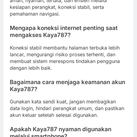
aman, nyaman, tertata, dan efisien melalui
kesiapan perangkat, koneksi stabil, serta
pemahaman navigasi.
Mengapa koneksi internet penting saat
mengakses Kaya787?
Koneksi stabil membantu halaman terbuka lebih
lancar, mengurangi risiko proses terhenti, dan
membuat sistem merespons tindakan pengguna
dengan lebih baik.
Bagaimana cara menjaga keamanan akun
Kaya787?
Gunakan kata sandi kuat, jangan membagikan
data login, hindari perangkat umum, dan pastikan
akun keluar setelah selesai digunakan.
Apakah Kaya787 nyaman digunakan
melalui smartphone?