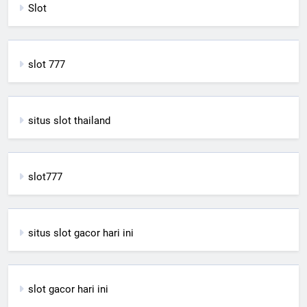
Slot
slot 777
situs slot thailand
slot777
situs slot gacor hari ini
slot gacor hari ini