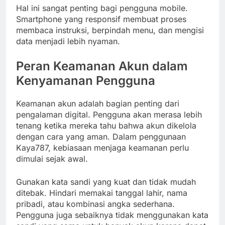
Hal ini sangat penting bagi pengguna mobile.
Smartphone yang responsif membuat proses
membaca instruksi, berpindah menu, dan mengisi
data menjadi lebih nyaman.
Peran Keamanan Akun dalam
Kenyamanan Pengguna
Keamanan akun adalah bagian penting dari
pengalaman digital. Pengguna akan merasa lebih
tenang ketika mereka tahu bahwa akun dikelola
dengan cara yang aman. Dalam penggunaan
Kaya787, kebiasaan menjaga keamanan perlu
dimulai sejak awal.
Gunakan kata sandi yang kuat dan tidak mudah
ditebak. Hindari memakai tanggal lahir, nama
pribadi, atau kombinasi angka sederhana.
Pengguna juga sebaiknya tidak menggunakan kata