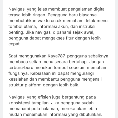
Navigasi yang jelas membuat pengalaman digital
terasa lebih ringan. Pengguna baru biasanya
membutuhkan waktu untuk memahami letak menu,
tombol utama, informasi akun, dan instruksi
penting. Jika navigasi dipahami sejak awal,
pengguna dapat mengakses fitur dengan lebih
cepat.
Saat menggunakan Kaya787, pengguna sebaiknya
membaca setiap menu secara bertahap. Jangan
terburu-buru menekan tombol sebelum memahami
fungsinya. Kebiasaan ini dapat mengurangi
kesalahan dan membantu pengguna mengenali
struktur platform dengan lebih baik.
Navigasi yang efisien juga bergantung pada
konsistensi tampilan. Jika pengguna sudah
memahami pola halaman, mereka akan lebih
mudah menemukan informasi yang dibutuhkan.