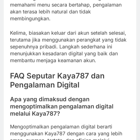
memahami menu secara bertahap, pengalaman
akan terasa lebih natural dan tidak
membingungkan.
Kelima, biasakan keluar dari akun setelah selesai,
terutama jika menggunakan perangkat yang tidak
sepenuhnya pribadi. Langkah sederhana ini
menunjukkan kesadaran digital yang baik dan
membantu menjaga keamanan akun.
FAQ Seputar Kaya787 dan
Pengalaman Digital
Apa yang dimaksud dengan
mengoptimalkan pengalaman digital
melalui Kaya787?
Mengoptimalkan pengalaman digital berarti
menggunakan Kaya787 dengan cara yang lebih