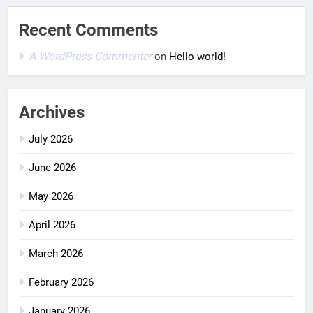
Recent Comments
A WordPress Commenter
on
Hello world!
Archives
July 2026
June 2026
May 2026
April 2026
March 2026
February 2026
January 2026