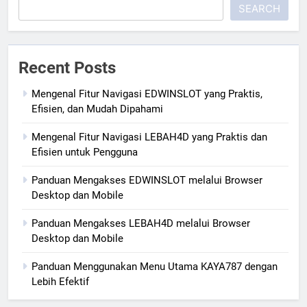
SEARCH
Recent Posts
Mengenal Fitur Navigasi EDWINSLOT yang Praktis,
Efisien, dan Mudah Dipahami
Mengenal Fitur Navigasi LEBAH4D yang Praktis dan
Efisien untuk Pengguna
Panduan Mengakses EDWINSLOT melalui Browser
Desktop dan Mobile
Panduan Mengakses LEBAH4D melalui Browser
Desktop dan Mobile
Panduan Menggunakan Menu Utama KAYA787 dengan
Lebih Efektif