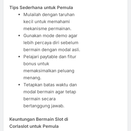
Tips Sederhana untuk Pemula
Mulailah dengan taruhan
kecil untuk memahami
mekanisme permainan.
Gunakan mode demo agar
lebih percaya diri sebelum
bermain dengan modal asli.
Pelajari paytable dan fitur
bonus untuk
memaksimalkan peluang
menang.
Tetapkan batas waktu dan
modal bermain agar tetap
bermain secara
bertanggung jawab.
Keuntungan Bermain Slot di
Corlaslot untuk Pemula