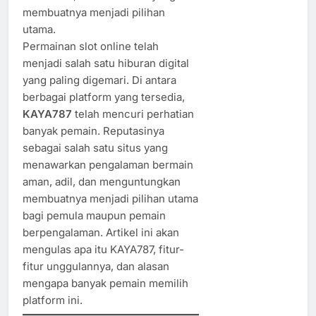
membuatnya menjadi pilihan
utama.
Permainan slot online telah
menjadi salah satu hiburan digital
yang paling digemari. Di antara
berbagai platform yang tersedia,
KAYA787
telah mencuri perhatian
banyak pemain. Reputasinya
sebagai salah satu situs yang
menawarkan pengalaman bermain
aman, adil, dan menguntungkan
membuatnya menjadi pilihan utama
bagi pemula maupun pemain
berpengalaman. Artikel ini akan
mengulas apa itu KAYA787, fitur-
fitur unggulannya, dan alasan
mengapa banyak pemain memilih
platform ini.