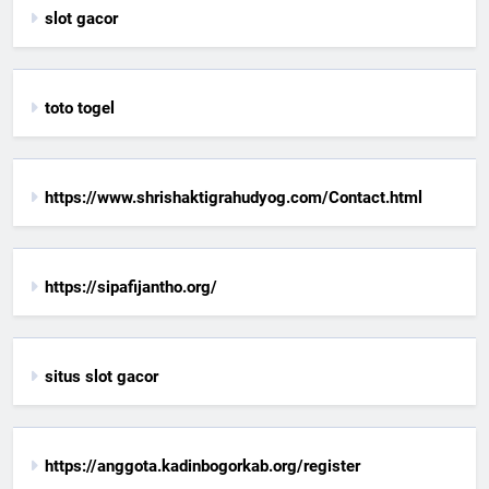
slot gacor
toto togel
https://www.shrishaktigrahudyog.com/Contact.html
https://sipafijantho.org/
situs slot gacor
https://anggota.kadinbogorkab.org/register