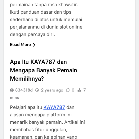
permainan tanpa rasa khawatir.
Ikuti panduan dasar dan tips
sederhana di atas untuk memulai
perjalananmu di dunia slot online
dengan percaya diri.
Read More
Apa Itu KAYA787 dan
Mengapa Banyak Pemain
Memilihnya?
834318d
2 years ago
0
7
mins
Pelajari apa itu
KAYA787
dan
alasan mengapa platform ini
menarik banyak pemain. Artikel ini
membahas fitur unggulan,
keamanan, dan kelebihan yang