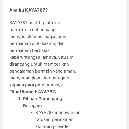
Apa Itu KAYA787?
KAYA787 adalah platform
permainan online yang
menyediakan berbagai jenis
permainan slot, kasino, dan
permainan berbasis
keberuntungan lainnya. Situs ini
dirancang untuk memberikan
pengalaman bermain yang aman,
menyenangkan, dan beragam
kepada para penggunanya.
Fitur Utama KAYA787:
Pilihan Game yang
Beragam
KAYA787 menawarkan
ratusan permainan
slot dari provider