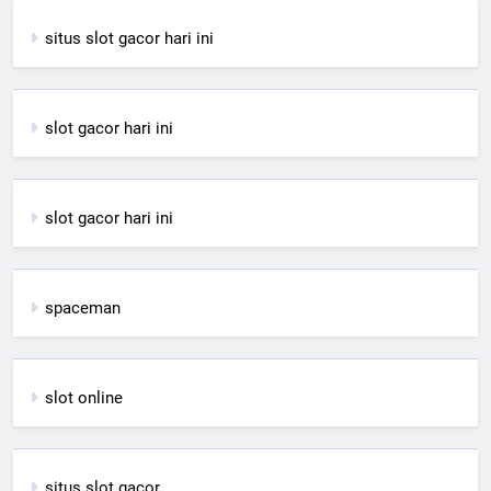
situs slot gacor hari ini
slot gacor hari ini
slot gacor hari ini
spaceman
slot online
situs slot gacor