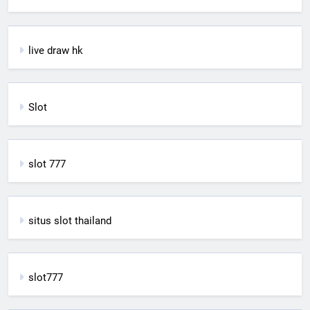
live draw hk
Slot
slot 777
situs slot thailand
slot777