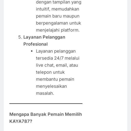
dengan tampilan yang
intuitif, memudahkan
pemain baru maupun
berpengalaman untuk
menjelajahi platform.
Layanan Pelanggan
Profesional
Layanan pelanggan
tersedia 24/7 melalui
live chat, email, atau
telepon untuk
membantu pemain
menyelesaikan
masalah.
Mengapa Banyak Pemain Memilih
KAYA787?