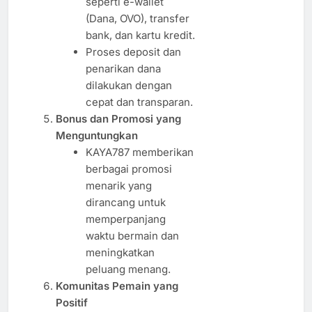
seperti e-wallet
(Dana, OVO), transfer
bank, dan kartu kredit.
Proses deposit dan
penarikan dana
dilakukan dengan
cepat dan transparan.
Bonus dan Promosi yang
Menguntungkan
KAYA787 memberikan
berbagai promosi
menarik yang
dirancang untuk
memperpanjang
waktu bermain dan
meningkatkan
peluang menang.
Komunitas Pemain yang
Positif