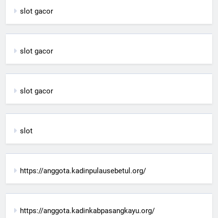
slot gacor
slot gacor
slot gacor
slot
https://anggota.kadinpulausebetul.org/
https://anggota.kadinkabpasangkayu.org/