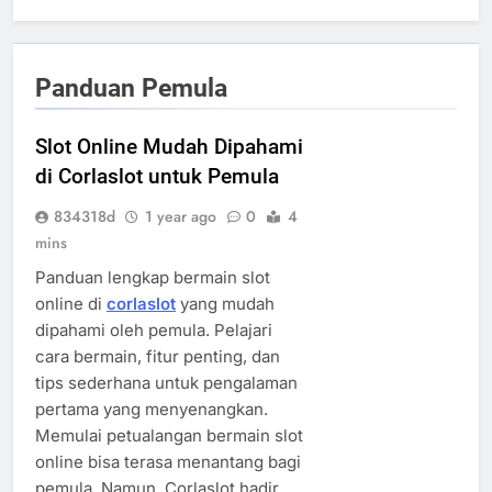
Panduan Pemula
Slot Online Mudah Dipahami
di Corlaslot untuk Pemula
834318d
1 year ago
0
4
mins
Panduan lengkap bermain slot
online di
corlaslot
yang mudah
dipahami oleh pemula. Pelajari
cara bermain, fitur penting, dan
tips sederhana untuk pengalaman
pertama yang menyenangkan.
Memulai petualangan bermain slot
online bisa terasa menantang bagi
pemula. Namun, Corlaslot hadir