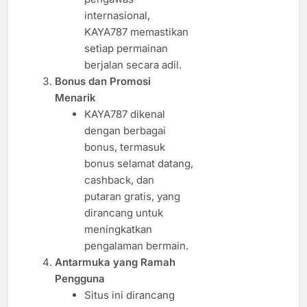
internasional,
KAYA787 memastikan
setiap permainan
berjalan secara adil.
Bonus dan Promosi
Menarik
KAYA787 dikenal
dengan berbagai
bonus, termasuk
bonus selamat datang,
cashback, dan
putaran gratis, yang
dirancang untuk
meningkatkan
pengalaman bermain.
Antarmuka yang Ramah
Pengguna
Situs ini dirancang