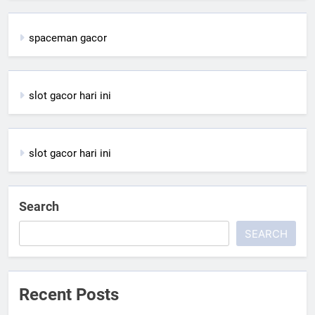
spaceman gacor
slot gacor hari ini
slot gacor hari ini
Search
SEARCH
Recent Posts