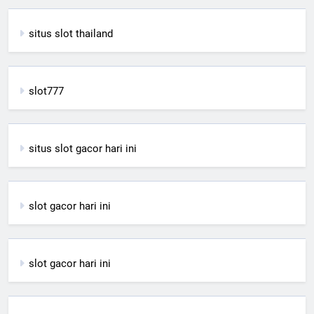
situs slot thailand
slot777
situs slot gacor hari ini
slot gacor hari ini
slot gacor hari ini