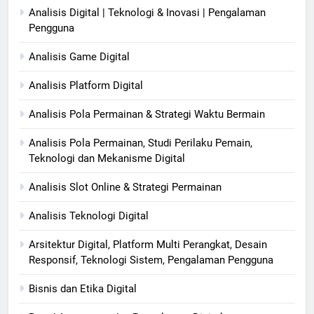
Analisis Digital | Teknologi & Inovasi | Pengalaman
Pengguna
Analisis Game Digital
Analisis Platform Digital
Analisis Pola Permainan & Strategi Waktu Bermain
Analisis Pola Permainan, Studi Perilaku Pemain,
Teknologi dan Mekanisme Digital
Analisis Slot Online & Strategi Permainan
Analisis Teknologi Digital
Arsitektur Digital, Platform Multi Perangkat, Desain
Responsif, Teknologi Sistem, Pengalaman Pengguna
Bisnis dan Etika Digital