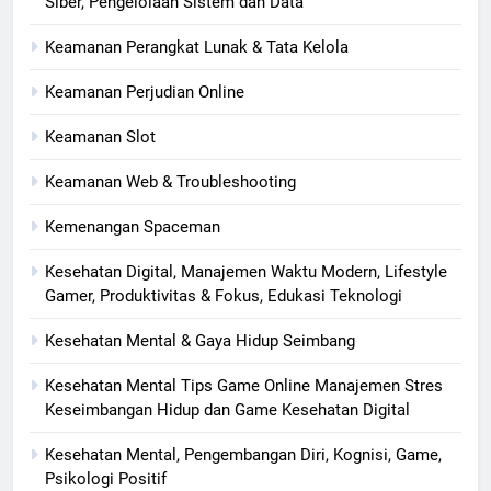
Siber, Pengelolaan Sistem dan Data
Keamanan Perangkat Lunak & Tata Kelola
Keamanan Perjudian Online
Keamanan Slot
Keamanan Web & Troubleshooting
Kemenangan Spaceman
Kesehatan Digital, Manajemen Waktu Modern, Lifestyle
Gamer, Produktivitas & Fokus, Edukasi Teknologi
Kesehatan Mental & Gaya Hidup Seimbang
Kesehatan Mental Tips Game Online Manajemen Stres
Keseimbangan Hidup dan Game Kesehatan Digital
Kesehatan Mental, Pengembangan Diri, Kognisi, Game,
Psikologi Positif