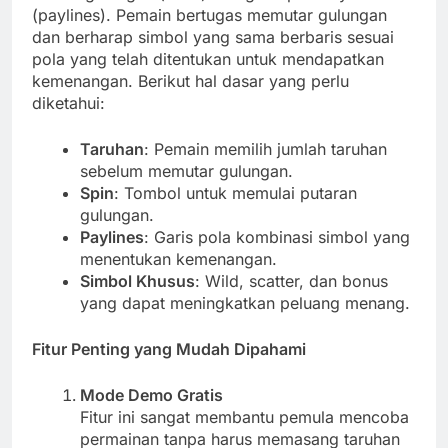
(paylines). Pemain bertugas memutar gulungan
dan berharap simbol yang sama berbaris sesuai
pola yang telah ditentukan untuk mendapatkan
kemenangan. Berikut hal dasar yang perlu
diketahui:
Taruhan
: Pemain memilih jumlah taruhan
sebelum memutar gulungan.
Spin
: Tombol untuk memulai putaran
gulungan.
Paylines
: Garis pola kombinasi simbol yang
menentukan kemenangan.
Simbol Khusus
: Wild, scatter, dan bonus
yang dapat meningkatkan peluang menang.
Fitur Penting yang Mudah Dipahami
Mode Demo Gratis
Fitur ini sangat membantu pemula mencoba
permainan tanpa harus memasang taruhan