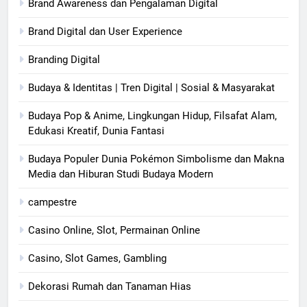
Brand Awareness dan Pengalaman Digital
Brand Digital dan User Experience
Branding Digital
Budaya & Identitas | Tren Digital | Sosial & Masyarakat
Budaya Pop & Anime, Lingkungan Hidup, Filsafat Alam,
Edukasi Kreatif, Dunia Fantasi
Budaya Populer Dunia Pokémon Simbolisme dan Makna
Media dan Hiburan Studi Budaya Modern
campestre
Casino Online, Slot, Permainan Online
Casino, Slot Games, Gambling
Dekorasi Rumah dan Tanaman Hias