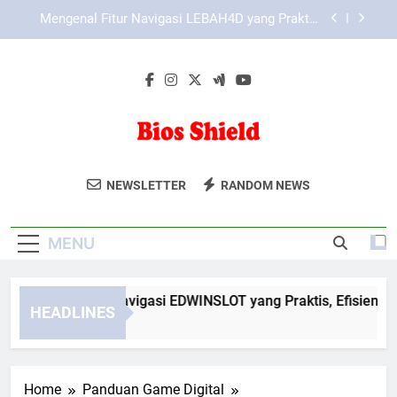
Skip
Panduan Mengakses EDWINSLOT melalui
to
Browser Desktop dan Mobile
content
Panduan Mengakses LEBAH4D melalui Browser
Desktop dan Mobile
Mengenal Fitur Navigasi EDWINSLOT yang
Praktis, Efisien, dan Mudah Dipahami
Mengenal Fitur Navigasi LEBAH4D yang Praktis
dan Efisien untuk Pengguna
Bios Shield
Lindungi Data Anda Dengan Layanan
Panduan Mengakses EDWINSLOT melalui
NEWSLETTER
RANDOM NEWS
Browser Desktop dan Mobile
Keamanan Digital Dari Bios Shield.
Panduan Mengakses LEBAH4D melalui Browser
Solusi Aman Untuk Era Digital.
Desktop dan Mobile
MENU
ngenal Fitur Navigasi EDWINSLOT yang Praktis, Efisien, dan
HEADLINES
Weeks Ago
Home
Panduan Game Digital