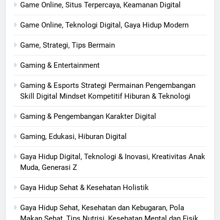
Game Online, Situs Terpercaya, Keamanan Digital
Game Online, Teknologi Digital, Gaya Hidup Modern
Game, Strategi, Tips Bermain
Gaming & Entertainment
Gaming & Esports Strategi Permainan Pengembangan
Skill Digital Mindset Kompetitif Hiburan & Teknologi
Gaming & Pengembangan Karakter Digital
Gaming, Edukasi, Hiburan Digital
Gaya Hidup Digital, Teknologi & Inovasi, Kreativitas Anak
Muda, Generasi Z
Gaya Hidup Sehat & Kesehatan Holistik
Gaya Hidup Sehat, Kesehatan dan Kebugaran, Pola
Makan Sehat, Tips Nutrisi, Kesehatan Mental dan Fisik