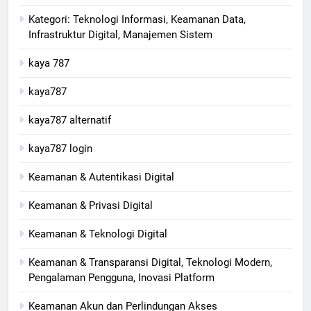
Kategori: Teknologi Informasi, Keamanan Data,
Infrastruktur Digital, Manajemen Sistem
kaya 787
kaya787
kaya787 alternatif
kaya787 login
Keamanan & Autentikasi Digital
Keamanan & Privasi Digital
Keamanan & Teknologi Digital
Keamanan & Transparansi Digital, Teknologi Modern,
Pengalaman Pengguna, Inovasi Platform
Keamanan Akun dan Perlindungan Akses