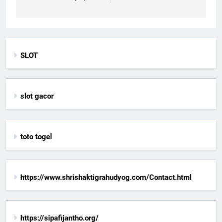
SLOT
slot gacor
toto togel
https://www.shrishaktigrahudyog.com/Contact.html
https://sipafijantho.org/