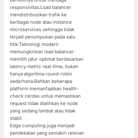
responsivitas.Load balancer
mendistribusikan trafik ke
berbagai node atau instance
microservices sehingga tidak
terjadi penumpukan pada satu
titik.Teknologi modern
memungkinkan load balancer
memilih jalur optimal berdasarkan
latency metric real-time, bukan
hanya algoritma round-robin
sederhana.Bahkan beberapa
platform memanfaatkan health-
check cerdas untuk memastikan
request tidak dialihkan ke node
yang sedang lambat atau tidak
stabil.
Edge computing juga menjadi
pendekatan yang semakin relevan