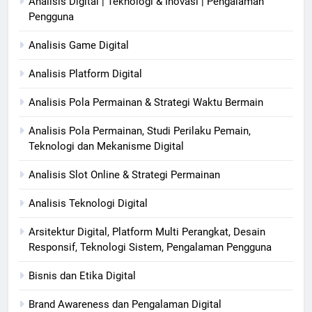
Analisis Digital | Teknologi & Inovasi | Pengalaman
Pengguna
Analisis Game Digital
Analisis Platform Digital
Analisis Pola Permainan & Strategi Waktu Bermain
Analisis Pola Permainan, Studi Perilaku Pemain,
Teknologi dan Mekanisme Digital
Analisis Slot Online & Strategi Permainan
Analisis Teknologi Digital
Arsitektur Digital, Platform Multi Perangkat, Desain
Responsif, Teknologi Sistem, Pengalaman Pengguna
Bisnis dan Etika Digital
Brand Awareness dan Pengalaman Digital