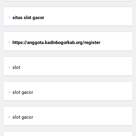
situs slot gacor
https://anggota.kadinbogorkab.org/register
slot
slot gacor
slot gacor