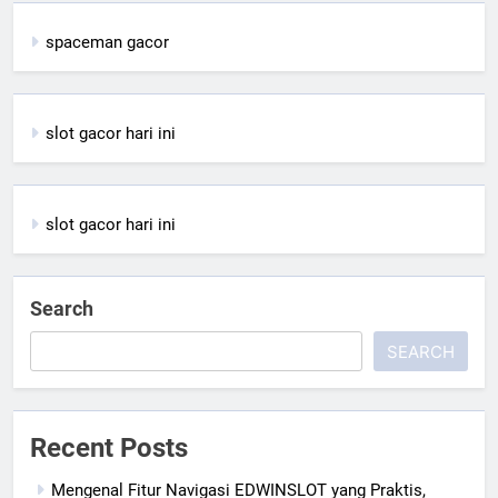
spaceman gacor
slot gacor hari ini
slot gacor hari ini
Search
SEARCH
Recent Posts
Mengenal Fitur Navigasi EDWINSLOT yang Praktis,