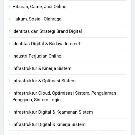
Hiburan, Game, Judi Online
Hukum, Sosial, Olahraga
Identitas dan Strategi Brand Digital
Identitas Digital & Budaya Internet
Industri Perjudian Online
Infrastruktur & Kinerja Sistem
Infrastruktur & Optimasi Sistem
Infrastruktur Cloud, Optimisasi Sistem, Pengalaman
Pengguna, Sistem Login
Infrastruktur Digital & Keamanan Sistem
Infrastruktur Digital & Kinerja Sistem