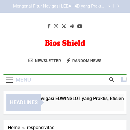
Skip
Panduan Mengakses EDWINSLOT melalui
to
Browser Desktop dan Mobile
content
Panduan Mengakses LEBAH4D melalui Browser
Desktop dan Mobile
Mengenal Fitur Navigasi EDWINSLOT yang
Praktis, Efisien, dan Mudah Dipahami
Mengenal Fitur Navigasi LEBAH4D yang Praktis
dan Efisien untuk Pengguna
Bios Shield
Lindungi Data Anda Dengan Layanan
Panduan Mengakses EDWINSLOT melalui
NEWSLETTER
RANDOM NEWS
Browser Desktop dan Mobile
Keamanan Digital Dari Bios Shield.
Panduan Mengakses LEBAH4D melalui Browser
Solusi Aman Untuk Era Digital.
Desktop dan Mobile
MENU
ngenal Fitur Navigasi EDWINSLOT yang Praktis, Efisien, dan
HEADLINES
Weeks Ago
Home
responsivitas