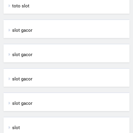
toto slot
slot gacor
slot gacor
slot gacor
slot gacor
slot