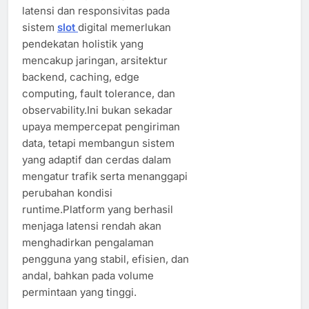
latensi dan responsivitas pada
sistem
slot
digital memerlukan
pendekatan holistik yang
mencakup jaringan, arsitektur
backend, caching, edge
computing, fault tolerance, dan
observability.Ini bukan sekadar
upaya mempercepat pengiriman
data, tetapi membangun sistem
yang adaptif dan cerdas dalam
mengatur trafik serta menanggapi
perubahan kondisi
runtime.Platform yang berhasil
menjaga latensi rendah akan
menghadirkan pengalaman
pengguna yang stabil, efisien, dan
andal, bahkan pada volume
permintaan yang tinggi.