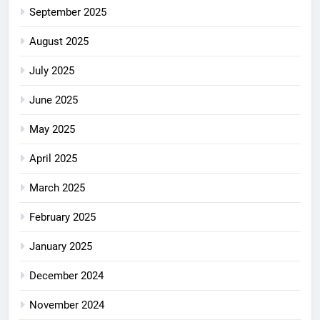
September 2025
August 2025
July 2025
June 2025
May 2025
April 2025
March 2025
February 2025
January 2025
December 2024
November 2024