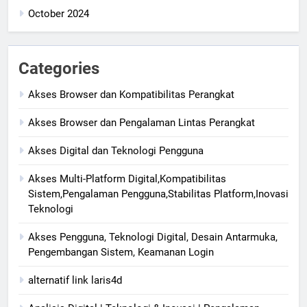
October 2024
Categories
Akses Browser dan Kompatibilitas Perangkat
Akses Browser dan Pengalaman Lintas Perangkat
Akses Digital dan Teknologi Pengguna
Akses Multi-Platform Digital,Kompatibilitas
Sistem,Pengalaman Pengguna,Stabilitas Platform,Inovasi
Teknologi
Akses Pengguna, Teknologi Digital, Desain Antarmuka,
Pengembangan Sistem, Keamanan Login
alternatif link laris4d