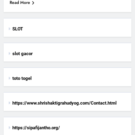
Read More
SLOT
slot gacor
toto togel
https://www.shrishaktigrahudyog.com/Contact.html
https://sipafijantho.org/