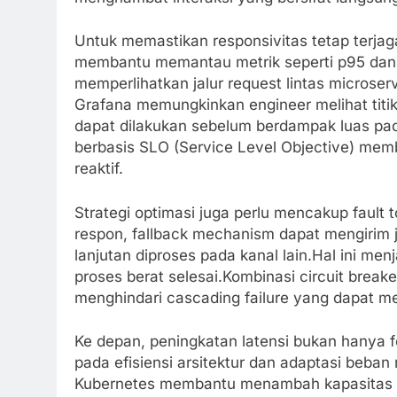
Untuk memastikan responsivitas tetap terja
membantu memantau metrik seperti p95 dan p
memperlihatkan jalur request lintas microser
Grafana memungkinkan engineer melihat titi
dapat dilakukan sebelum berdampak luas pa
berbasis SLO (Service Level Objective) memb
reaktif.
Strategi optimasi juga perlu mencakup fault 
respon, fallback mechanism dapat mengirim
lanjutan diproses pada kanal lain.Hal ini m
proses berat selesai.Kombinasi circuit breake
menghindari cascading failure yang dapat m
Ke depan, peningkatan latensi bukan hanya
pada efisiensi arsitektur dan adaptasi beban 
Kubernetes membantu menambah kapasitas ot