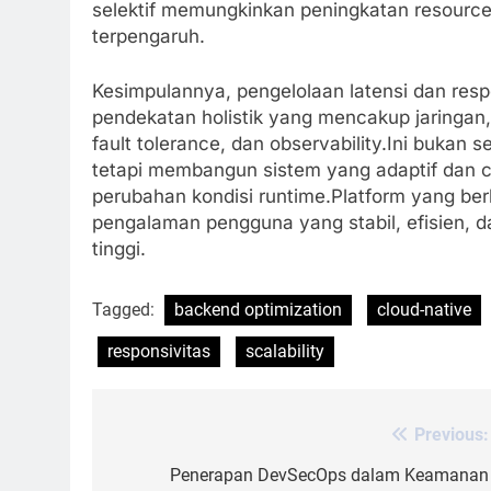
selektif memungkinkan peningkatan resourc
terpengaruh.
Kesimpulannya, pengelolaan latensi dan res
pendekatan holistik yang mencakup jaringan,
fault tolerance, dan observability.Ini buka
tetapi membangun sistem yang adaptif dan c
perubahan kondisi runtime.Platform yang be
pengalaman pengguna yang stabil, efisien, 
tinggi.
Tagged:
backend optimization
cloud-native
responsivitas
scalability
Previous:
Post
navigation
Penerapan DevSecOps dalam Keamanan