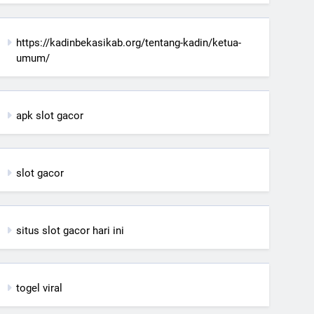
https://kadinbekasikab.org/tentang-kadin/ketua-
umum/
apk slot gacor
slot gacor
situs slot gacor hari ini
togel viral