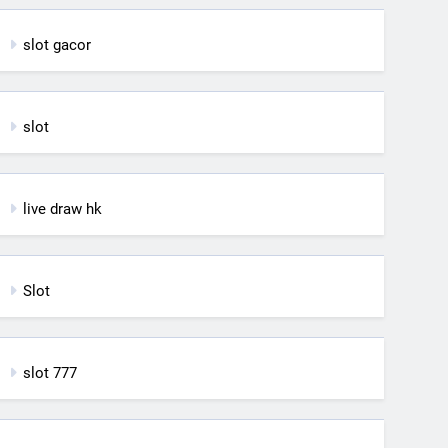
slot gacor
slot
live draw hk
Slot
slot 777