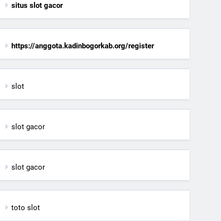
situs slot gacor
https://anggota.kadinbogorkab.org/register
slot
slot gacor
slot gacor
toto slot