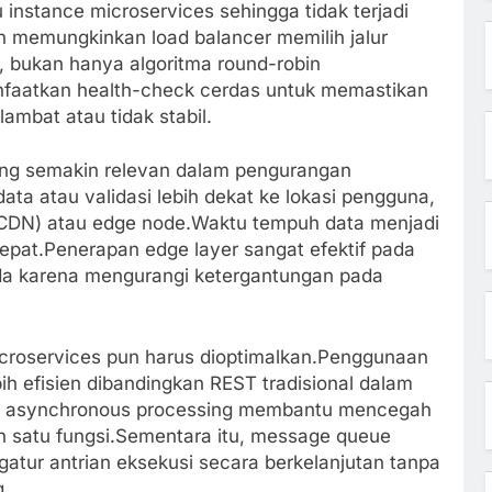
 instance microservices sehingga tidak terjadi
n memungkinkan load balancer memilih jalur
e, bukan hanya algoritma round-robin
faatkan health-check cerdas untuk memastikan
ambat atau tidak stabil.
ang semakin relevan dalam pengurangan
ta atau validasi lebih dekat ke lokasi pengguna,
 (CDN) atau edge node.Waktu tempuh data menjadi
cepat.Penerapan edge layer sangat efektif pada
da karena mengurangi ketergantungan pada
microservices pun harus dioptimalkan.Penggunaan
ih efisien dibandingkan REST tradisional dalam
teknik asynchronous processing membantu mencegah
lah satu fungsi.Sementara itu, message queue
tur antrian eksekusi secara berkelanjutan tanpa
g.