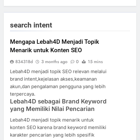
search intent
Mengapa Lebah4D Menjadi Topik
Menarik untuk Konten SEO
834318d
3 months ago
0
15 mins
Lebah4D menjadi topik SEO relevan melalui
brand intent,kejelasan akses,keamanan
akun,dan pengalaman pengguna yang lebih
terpercaya.
Lebah4D sebagai Brand Keyword
yang Memiliki Nilai Pencarian
Lebah4D menjadi topik menarik untuk
konten SEO karena brand keyword memiliki
karakter pencarian yang lebih spesifik