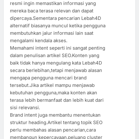
resmi ingin memastikan informasi yang
mereka baca terasa relevan dan dapat
dipercaya.Sementara pencarian Lebah4D
alternatif biasanya muncul ketika pengguna
membutuhkan jalur informasi lain saat
mengalami kendala akses.
Memahami intent seperti ini sangat penting
dalam penulisan artikel SEO.Konten yang
baik tidak hanya mengulang kata Lebah4D
secara berlebihan,tetapi menjawab alasan
mengapa pengguna mencari brand
tersebut.Jika artikel mampu menjawab
kebutuhan pengguna,maka konten akan
terasa lebih bermanfaat dan lebih kuat dari
sisi relevansi.
Brand intent juga membantu menentukan
struktur heading.Artikel tentang topik SEO
perlu membahas alasan pencarian,cara
membangun kepercayaan,peluang cluster