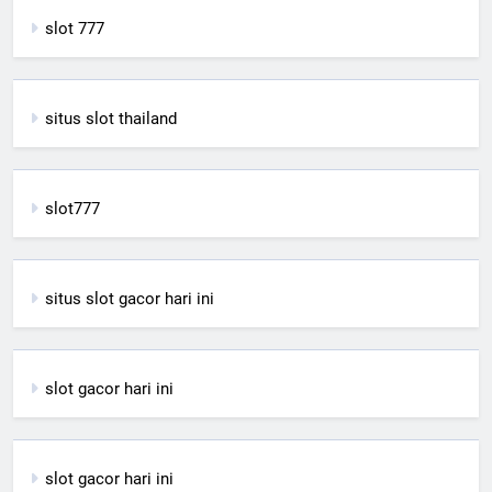
slot 777
situs slot thailand
slot777
situs slot gacor hari ini
slot gacor hari ini
slot gacor hari ini