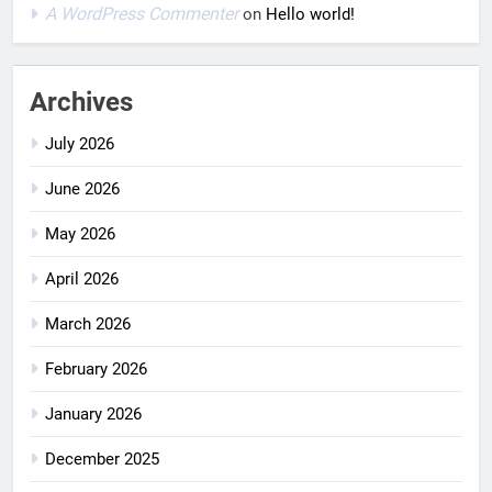
A WordPress Commenter
on
Hello world!
Archives
July 2026
June 2026
May 2026
April 2026
March 2026
February 2026
January 2026
December 2025