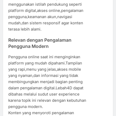
menggunakan istilah pendukung seperti
platform digital,akses online,pengalaman
pengguna,keamanan akun,navigasi
mudah,dan sistem responsif agar konten
terasa lebih alami.
Relevan dengan Pengalaman
Pengguna Modern
Pengguna online saat ini menginginkan
platform yang mudah dipahami.Tampilan
yang rapi,menu yang jelas,akses mobile
yang nyaman,dan informasi yang tidak
membingungkan menjadi bagian penting
dalam pengalaman digital.Lebah4D dapat
dibahas melalui sudut user experience
karena topik ini relevan dengan kebutuhan
pengguna modern.
Konten yang menyoroti pengalaman