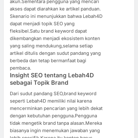
akun.Sementara pengguna yang mencari
akses dapat diarahkan ke artikel panduan.
Skenario ini menunjukkan bahwa Lebah4D
dapat menjadi topik SEO yang
fleksibel.Satu brand keyword dapat
dikembangkan menjadi ekosistem konten
yang saling mendukung,selama setiap
artikel ditulis dengan sudut pandang yang
berbeda dan tetap bermanfaat bagi
pembaca.
Insight SEO tentang Lebah4D
sebagai Topik Brand
Dari sudut pandang SEO,brand keyword
seperti Lebah4D memiliki nilai karena
mencerminkan pencarian yang lebih dekat
dengan kebutuhan pengguna.Pengguna
tidak mengetik brand tanpa alasan.Mereka
biasanya ingin menemukan jawaban yang
lebih spesifik.Karena itu,konten harus