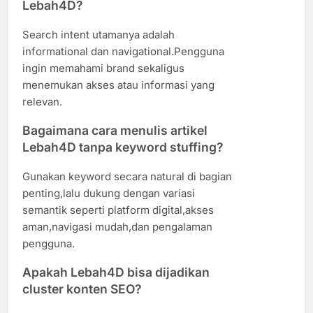
Lebah4D?
Search intent utamanya adalah
informational dan navigational.Pengguna
ingin memahami brand sekaligus
menemukan akses atau informasi yang
relevan.
Bagaimana cara menulis artikel
Lebah4D tanpa keyword stuffing?
Gunakan keyword secara natural di bagian
penting,lalu dukung dengan variasi
semantik seperti platform digital,akses
aman,navigasi mudah,dan pengalaman
pengguna.
Apakah Lebah4D bisa dijadikan
cluster konten SEO?