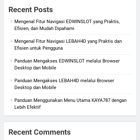
Recent Posts
Mengenal Fitur Navigasi EDWINSLOT yang Praktis,
Efisien, dan Mudah Dipahami
Mengenal Fitur Navigasi LEBAH4D yang Praktis dan
Efisien untuk Pengguna
Panduan Mengakses EDWINSLOT melalui Browser
Desktop dan Mobile
Panduan Mengakses LEBAH4D melalui Browser
Desktop dan Mobile
Panduan Menggunakan Menu Utama KAYA787 dengan
Lebih Efektif
Recent Comments