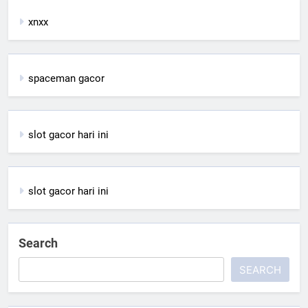
xnxx
spaceman gacor
slot gacor hari ini
slot gacor hari ini
Search
SEARCH