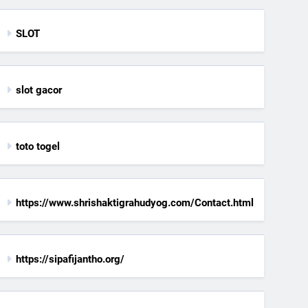
SLOT
slot gacor
toto togel
https://www.shrishaktigrahudyog.com/Contact.html
https://sipafijantho.org/