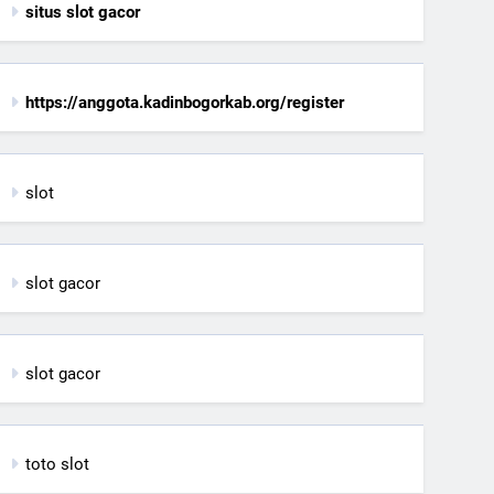
situs slot gacor
https://anggota.kadinbogorkab.org/register
slot
slot gacor
slot gacor
toto slot