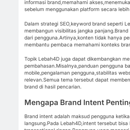
informasi brand,memahami akses,menemuka
sebelum menggunakan platform secara lebih 
Dalam strategi SEO,keyword brand seperti L
membangun visibilitas jangka panjang.Bran
dari pengguna.Artinya,konten tidak hanya per
membantu pembaca memahami konteks brand 
Topik Lebah4D juga dapat dikembangkan me
pembahasan.Misalnya,panduan pengguna ba
mobile,pengalaman pengguna,stabilitas webs
relevan.Semua tema tersebut dapat memben
brand di hasil pencarian.
Mengapa Brand Intent Penti
Brand intent adalah maksud pengguna ketik
langsung.Pada Lebah4D,intent tersebut bisa b