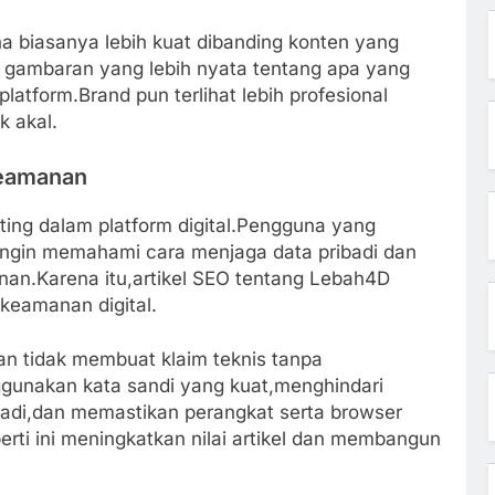
 biasanya lebih kuat dibanding konten yang
gambaran yang lebih nyata tentang apa yang
latform.Brand pun terlihat lebih profesional
k akal.
Keamanan
ting dalam platform digital.Pengguna yang
ngin memahami cara menjaga data pribadi dan
an.Karena itu,artikel SEO tentang Lebah4D
eamanan digital.
n tidak membuat klaim teknis tanpa
gunakan kata sandi yang kuat,menghindari
adi,dan memastikan perangkat serta browser
rti ini meningkatkan nilai artikel dan membangun