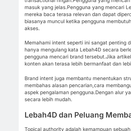
transactional ringan.Pengguna yang mencar
masuk yang jelas.Pengguna yang mencari Le
mereka baca terasa relevan dan dapat diper
biasanya muncul ketika pengguna membutuhka
akses.
Memahami intent seperti ini sangat penting d
hanya mengulang kata Lebah4D secara berl
pengguna mencari brand tersebut.Jika art
konten akan terasa lebih bermanfaat dan lebih
Brand intent juga membantu menentukan struk
membahas alasan pencarian,cara membangun
aspek pengalaman pengguna.Dengan alur ya
secara lebih mudah.
Lebah4D dan Peluang Memban
Topical authority adalah kemampuan sebuah