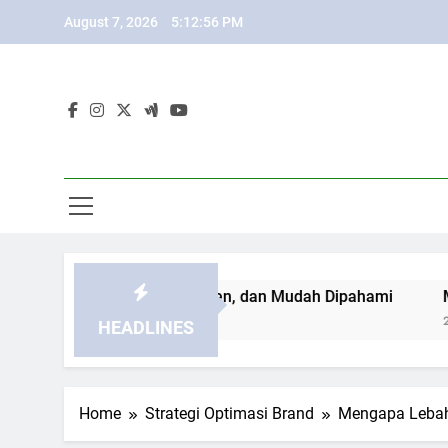
Skip
August 7, 2026
5:12:57 PM
to
content
Bio
Lindungi D
ang Praktis, Efisien, dan Mudah Dipahami
Mengenal Fit
2 Weeks Ago
HEADLINES
Home
Strategi Optimasi Brand
Mengapa Lebah