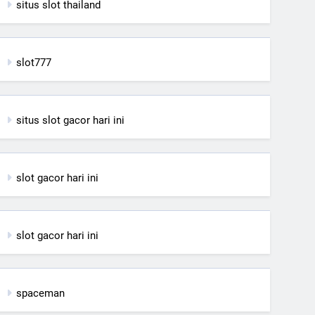
situs slot thailand
slot777
situs slot gacor hari ini
slot gacor hari ini
slot gacor hari ini
spaceman