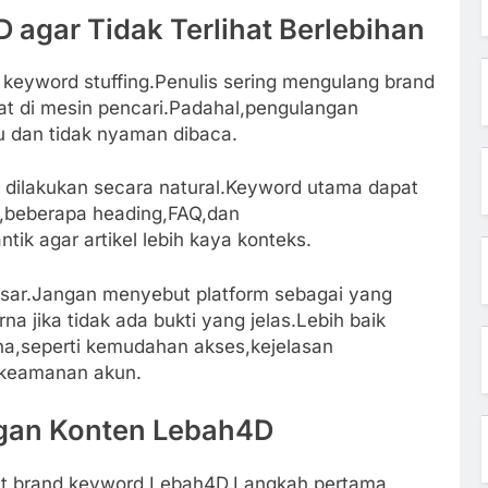
agar Tidak Terlihat Berlebihan
keyword stuffing.Penulis sering mengulang brand
kuat di mesin pencari.Padahal,pengulangan
u dan tidak nyaman dibaca.
dilakukan secara natural.Keyword utama dapat
a,beberapa heading,FAQ,dan
ik agar artikel lebih kaya konteks.
 dasar.Jangan menyebut platform sebagai yang
a jika tidak ada bukti yang jelas.Lebih baik
na,seperti kemudahan akses,kejelasan
a keamanan akun.
gan Konten Lebah4D
at brand keyword Lebah4D.Langkah pertama