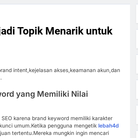
di Topik Menarik untuk
brand intent,kejelasan akses,keamanan akun,dan
.
rd yang Memiliki Nilai
 SEO karena brand keyword memiliki karakter
ta kunci umum.Ketika pengguna mengetik
lebah4d
juan tertentu.Mereka mungkin ingin mencari