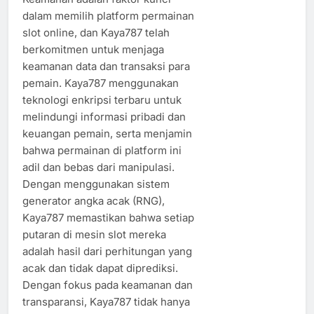
dalam memilih platform permainan
slot online, dan Kaya787 telah
berkomitmen untuk menjaga
keamanan data dan transaksi para
pemain. Kaya787 menggunakan
teknologi enkripsi terbaru untuk
melindungi informasi pribadi dan
keuangan pemain, serta menjamin
bahwa permainan di platform ini
adil dan bebas dari manipulasi.
Dengan menggunakan sistem
generator angka acak (RNG),
Kaya787 memastikan bahwa setiap
putaran di mesin slot mereka
adalah hasil dari perhitungan yang
acak dan tidak dapat diprediksi.
Dengan fokus pada keamanan dan
transparansi, Kaya787 tidak hanya