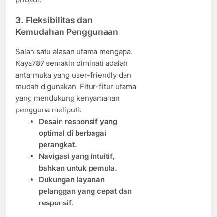
3.
Fleksibilitas dan
Kemudahan Penggunaan
Salah satu alasan utama mengapa
Kaya787 semakin diminati adalah
antarmuka yang user-friendly dan
mudah digunakan. Fitur-fitur utama
yang mendukung kenyamanan
pengguna meliputi:
Desain responsif yang
optimal di berbagai
perangkat.
Navigasi yang intuitif,
bahkan untuk pemula.
Dukungan layanan
pelanggan yang cepat dan
responsif.