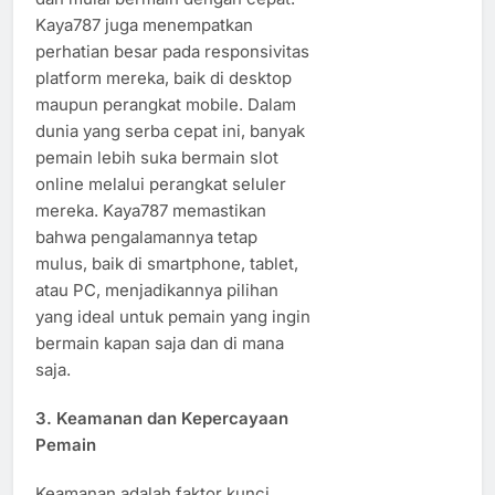
Kaya787 juga menempatkan
perhatian besar pada responsivitas
platform mereka, baik di desktop
maupun perangkat mobile. Dalam
dunia yang serba cepat ini, banyak
pemain lebih suka bermain slot
online melalui perangkat seluler
mereka. Kaya787 memastikan
bahwa pengalamannya tetap
mulus, baik di smartphone, tablet,
atau PC, menjadikannya pilihan
yang ideal untuk pemain yang ingin
bermain kapan saja dan di mana
saja.
3.
Keamanan dan Kepercayaan
Pemain
Keamanan adalah faktor kunci