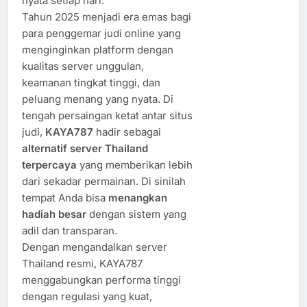
nyata setiap hari.
Tahun 2025 menjadi era emas bagi
para penggemar judi online yang
menginginkan platform dengan
kualitas server unggulan,
keamanan tingkat tinggi, dan
peluang menang yang nyata. Di
tengah persaingan ketat antar situs
judi,
KAYA787
hadir sebagai
alternatif server Thailand
terpercaya
yang memberikan lebih
dari sekadar permainan. Di sinilah
tempat Anda bisa
menangkan
hadiah besar
dengan sistem yang
adil dan transparan.
Dengan mengandalkan server
Thailand resmi, KAYA787
menggabungkan performa tinggi
dengan regulasi yang kuat,