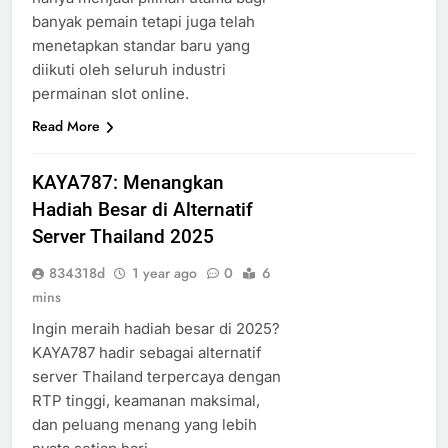
banyak pemain tetapi juga telah
menetapkan standar baru yang
diikuti oleh seluruh industri
permainan slot online.
Read More
KAYA787: Menangkan
Hadiah Besar di Alternatif
Server Thailand 2025
834318d
1 year ago
0
6
mins
Ingin meraih hadiah besar di 2025?
KAYA787 hadir sebagai alternatif
server Thailand terpercaya dengan
RTP tinggi, keamanan maksimal,
dan peluang menang yang lebih