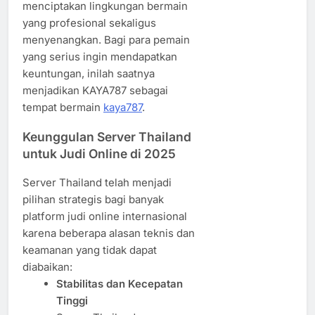
menciptakan lingkungan bermain
yang profesional sekaligus
menyenangkan. Bagi para pemain
yang serius ingin mendapatkan
keuntungan, inilah saatnya
menjadikan KAYA787 sebagai
tempat bermain
kaya787
.
Keunggulan Server Thailand
untuk Judi Online di 2025
Server Thailand telah menjadi
pilihan strategis bagi banyak
platform judi online internasional
karena beberapa alasan teknis dan
keamanan yang tidak dapat
diabaikan:
Stabilitas dan Kecepatan
Tinggi