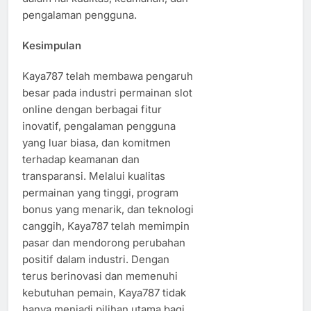
pengalaman pengguna.
Kesimpulan
Kaya787 telah membawa pengaruh
besar pada industri permainan slot
online dengan berbagai fitur
inovatif, pengalaman pengguna
yang luar biasa, dan komitmen
terhadap keamanan dan
transparansi. Melalui kualitas
permainan yang tinggi, program
bonus yang menarik, dan teknologi
canggih, Kaya787 telah memimpin
pasar dan mendorong perubahan
positif dalam industri. Dengan
terus berinovasi dan memenuhi
kebutuhan pemain, Kaya787 tidak
hanya menjadi pilihan utama bagi