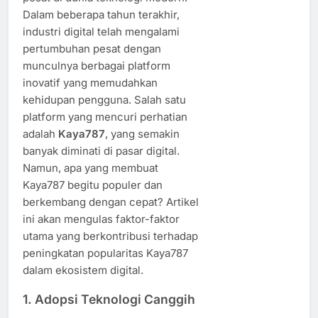
Dalam beberapa tahun terakhir,
industri digital telah mengalami
pertumbuhan pesat dengan
munculnya berbagai platform
inovatif yang memudahkan
kehidupan pengguna. Salah satu
platform yang mencuri perhatian
adalah
Kaya787
, yang semakin
banyak diminati di pasar digital.
Namun, apa yang membuat
Kaya787 begitu populer dan
berkembang dengan cepat? Artikel
ini akan mengulas faktor-faktor
utama yang berkontribusi terhadap
peningkatan popularitas Kaya787
dalam ekosistem digital.
1.
Adopsi Teknologi Canggih