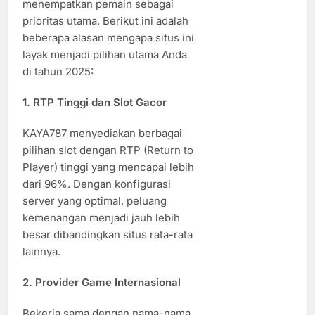
menempatkan pemain sebagai
prioritas utama. Berikut ini adalah
beberapa alasan mengapa situs ini
layak menjadi pilihan utama Anda
di tahun 2025:
1.
RTP Tinggi dan Slot Gacor
KAYA787 menyediakan berbagai
pilihan slot dengan RTP (Return to
Player) tinggi yang mencapai lebih
dari 96%. Dengan konfigurasi
server yang optimal, peluang
kemenangan menjadi jauh lebih
besar dibandingkan situs rata-rata
lainnya.
2.
Provider Game Internasional
Bekerja sama dengan nama-nama