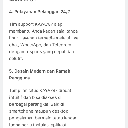
4.
Pelayanan Pelanggan 24/7
Tim support KAYA787 siap
membantu Anda kapan saja, tanpa
libur. Layanan tersedia melalui live
chat, WhatsApp, dan Telegram
dengan respons yang cepat dan
solutif.
5.
Desain Modern dan Ramah
Pengguna
Tampilan situs KAYA787 dibuat
intuitif dan bisa diakses di
berbagai perangkat. Baik di
smartphone maupun desktop,
pengalaman bermain tetap lancar
tanpa perlu instalasi aplikasi